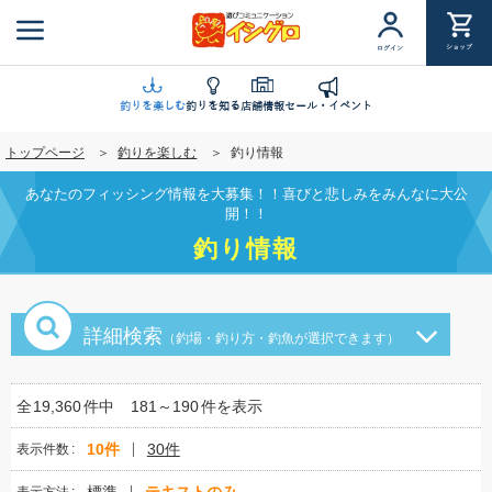
メ
イ
ショップ
ログイン
ン
コ
ン
釣りを楽しむ
釣りを知る
店舗情報
セール・イベント
テ
トップページ
釣りを楽しむ
釣り情報
ン
ツ
あなたのフィッシング情報を大募集！！喜びと悲しみをみんなに大公
に
開！！
移
釣り情報
動
詳細検索
（釣場・釣り方・釣魚が選択できます）
全
19,360
件中
181～190
件を表示
10件
30件
表示件数