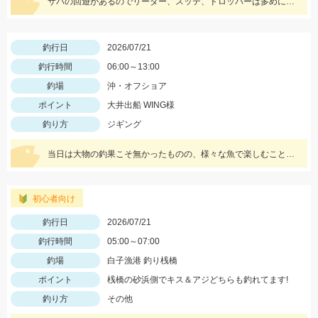
サバの回遊があるのでリーダー、スッテ、ドロッパーは多めに持って行きましょう♪
釣行日
2026/07/21
釣行時間
06:00～13:00
釣場
沖・オフショア
ポイント
大井出船 WING様
釣り方
ジギング
当日は大物の釣果こそ無かったものの、様々な魚で楽しむことが出来ました!!
初心者向け
釣行日
2026/07/21
釣行時間
05:00～07:00
釣場
白子漁港 釣り桟橋
ポイント
桟橋の砂浜側でキス＆アジどちらも釣れてます!
釣り方
その他