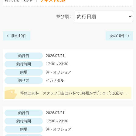
標準
テキストのみ
表示方法
並び順
前の10件
次の10件
釣行日
2026/07/21
釣行時間
17:30～23:30
釣場
沖・オフショア
釣り方
イカメタル
竿頭は28杯！スタッフ日吉は27杯で1杯届かず(´；ω；`) 反応が良かったスッテ、ドロッパーは、ジャッカルゲキダキスッテメタル15号クロオレゼブラ、ゲキダキスッテ50パープルグリーン、ツリノスクイッドメタリカ1.8号キャンパスでした！
釣行日
2026/07/21
釣行時間
17:30～23:30
釣場
沖・オフショア