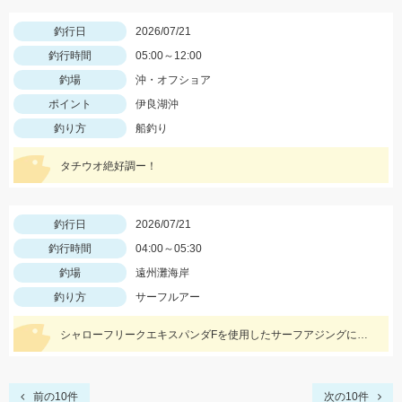
釣行日
2026/07/21
釣行時間
05:00～12:00
釣場
沖・オフショア
ポイント
伊良湖沖
釣り方
船釣り
タチウオ絶好調ー！
釣行日
2026/07/21
釣行時間
04:00～05:30
釣場
遠州灘海岸
釣り方
サーフルアー
シャローフリークエキスパンダFを使用したサーフアジングにて。ワームはケイテックのイージーシェイカー2.5インチを使用しました。
前の10件
次の10件