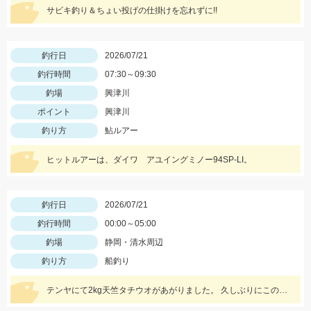
サビキ釣り＆ちょい投げの仕掛けを忘れずに!!
釣行日
2026/07/21
釣行時間
07:30～09:30
釣場
興津川
ポイント
興津川
釣り方
鮎ルアー
ヒットルアーは、ダイワ アユイングミノー94SP-LI。
釣行日
2026/07/21
釣行時間
00:00～05:00
釣場
静岡・清水周辺
釣り方
船釣り
テンヤにて2kg天竺タチウオがあがりました。 久しぶりにこのサイズ見ましたね！立派！格好いい！ 前半から魚の活性高く最後まで当たり続きました。 テンヤでもエサ釣りぐらいの数釣りも楽しめていました。 テンヤは平均サイズもよく満足する釣行となりました。 テンヤは2名様で21匹と43匹。21匹のお客さんは途中お昼寝でした。その他、エサ釣りとエサ釣りテンヤ混合のお客さん。 エサ釣り54匹 サイズ2～3.5本指 テンヤ21と43匹 サイズ2.5～8本指(最大2kg) 今週7/24深夜便、7/25朝帰りの便ですがグループ様のキャンセル出た為お席に余裕ができました。皆様からのチャレンジお待ちしております。