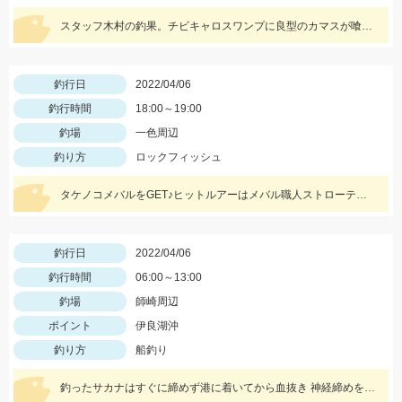
スタッフ木村の釣果。チビキャロスワンプに良型のカマスが喰ってきました。
釣行日
2022/04/06
釣行時間
18:00～19:00
釣場
一色周辺
釣り方
ロックフィッシュ
タケノコメバルをGET♪ヒットルアーはメバル職人ストローテールグラブとテトラワークスユラメキ☆
釣行日
2022/04/06
釣行時間
06:00～13:00
釣場
師崎周辺
ポイント
伊良湖沖
釣り方
船釣り
釣ったサカナはすぐに締めず港に着いてから血抜き 神経締めをしますので旨さ 食感が違い過ぎますッ‼︎