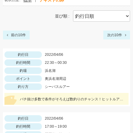
標準
テキストのみ
表示方法
並び順
前の10件
次の10件
釣行日
2022/04/06
釣行時間
22:30～00:30
釣場
浜名湖
ポイント
奥浜名湖周辺
釣り方
シーバスルアー
バチ抜け多数で条件がそろえば数釣りのチャンス！ヒットルアーはジップベイツのクロストリガー
釣行日
2022/04/06
釣行時間
17:00～19:00