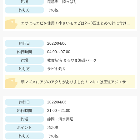
釣場
琵琶湖 陸っぱり
釣り方
その他
エサはモエビを使用！小さいモエビは2～3匹まとめて針に付けるのがオススメ！
釣行日
2022/04/06
釣行時間
04:00～07:00
釣場
敦賀新港 まるやま海遊パーク
釣り方
サビキ釣り
朝マズメにアジのアタリがありました！マキエは王道アジ＋サビキ三昧がオススメ！！
釣行日
2022/04/06
釣行時間
21:00～21:00
釣場
静岡・清水周辺
ポイント
清水港
釣り方
その他