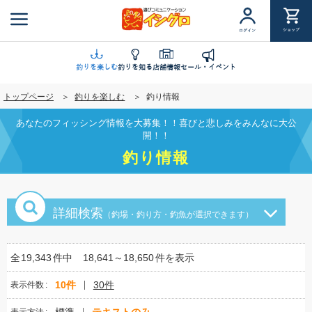
メ
イ
ショップ
ログイン
ン
コ
ン
釣りを楽しむ
釣りを知る
店舗情報
セール・イベント
テ
トップページ
釣りを楽しむ
釣り情報
ン
ツ
あなたのフィッシング情報を大募集！！喜びと悲しみをみんなに大公
に
開！！
移
釣り情報
動
詳細検索
（釣場・釣り方・釣魚が選択できます）
全
19,343
件中
18,641～18,650
件を表示
10件
30件
表示件数