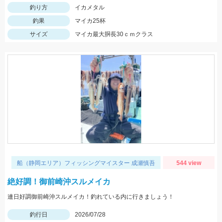
釣り方
イカメタル
釣果
マイカ25杯
サイズ
マイカ最大胴長30ｃｍクラス
船（静岡エリア）フィッシングマイスター 成瀬慎吾
544 view
絶好調！御前崎沖スルメイカ
連日好調御前崎沖スルメイカ！釣れている内に行きましょう！
釣行日
2026/07/28