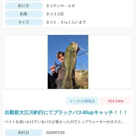
釣り方
タコテンヤ・エギ
釣果
タコ３２匹
サイズ
タコ１．５㎏くらいまで
イシグロ鳴海店
414 view
出勤前大江川釣行にてブラックバス40upキャッチ！！！
ベイトを追いかけているバスが多かったのでトップウォーターがオススメ！！
釣行日
2026/07/29