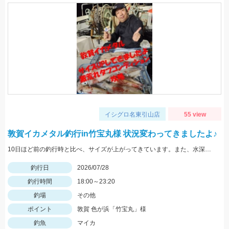
イシグロ名東引山店
55 view
敦賀イカメタル釣行in竹宝丸様 状況変わってきましたよ♪
10日ほど前の釣行時と比べ、サイズが上がってきています。また、水深も少し深くなりヒットレンジも30ｍ→40ｍにメインが変わってきている様子でした。カラーだけは変わらずケイムラ系のピンクがぶっちぎりで好反応でしたので、必ずピンク系は持って行ってください。
釣行日
2026/07/28
釣行時間
18:00～23:20
釣場
その他
ポイント
敦賀 色が浜「竹宝丸」様
釣魚
マイカ