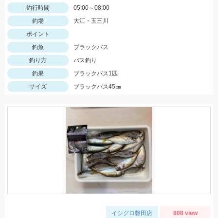
釣行時間
05:00～08:00
釣場
大江・五三川
ポイント
釣魚
ブラックバス
釣り方
バス釣り
釣果
ブラックバス1匹
サイズ
ブラックバス45㎝
イシグロ磐田店
808 view