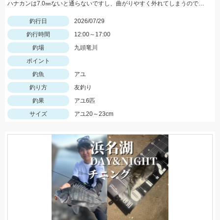
ハナカンは7.0㎜ないと通らないですし、曲がりやすく外れてしまうので気を付けてくださいね！複合メタルであれば、0.1号あった方がいいと思います！
釣行日
2026/07/29
釣行時間
12:00～17:00
釣場
九頭竜川
ポイント
釣魚
アユ
釣り方
友釣り
釣果
アユ6匹
サイズ
アユ20～23cm