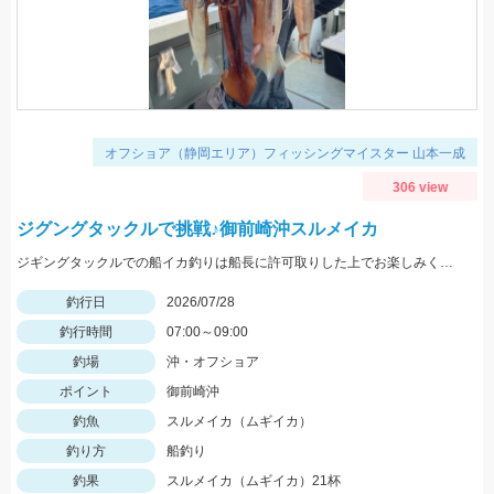
オフショア（静岡エリア）フィッシングマイスター 山本一成
306 view
ジグングタックルで挑戦♪御前崎沖スルメイカ
ジギングタックルでの船イカ釣りは船長に許可取りした上でお楽しみください！詳細は本文にて！
釣行日
2026/07/28
釣行時間
07:00～09:00
釣場
沖・オフショア
ポイント
御前崎沖
釣魚
スルメイカ（ムギイカ）
釣り方
船釣り
釣果
スルメイカ（ムギイカ）21杯