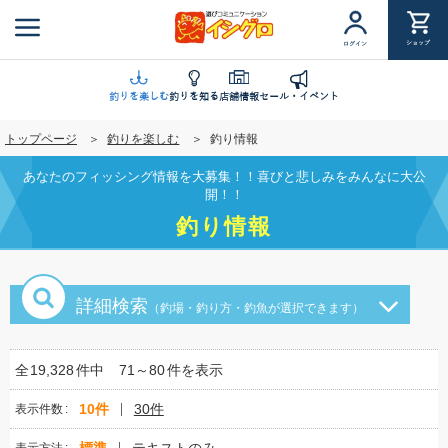
メ
イ
ショップ
ログイン
ン
コ
ン
釣りを楽しむ
釣りを知る
店舗情報
セール・イベント
テ
トップページ
釣りを楽しむ
釣り情報
ン
ツ
あなたのフィッシング情報を大募集！！喜びと悲しみをみんなに大公
に
開！！
移
釣り情報
動
詳細検索
（釣場・釣り方・釣魚が選択できます）
全
19,328
件中
71～80
件を表示
10件
30件
表示件数