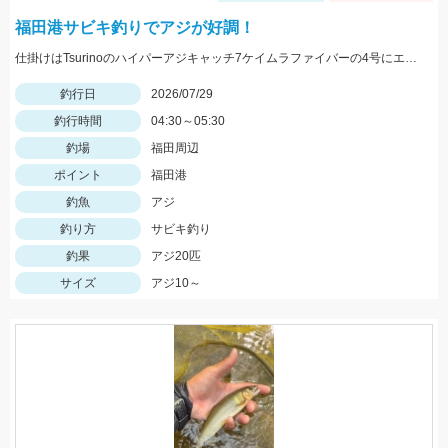
福田港サビキ釣りでアジが好調！
仕掛けはTsurinoのハイパーアジキャッチ7ケイムラファイバーの4号にエサはアミエビを針に付けて釣りました。アジ狙いなら早朝がおススメです。
釣行日
2026/07/29
釣行時間
04:30～05:30
釣場
福田周辺
ポイント
福田港
釣魚
アジ
釣り方
サビキ釣り
釣果
アジ20匹
サイズ
アジ10～