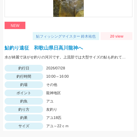
NEW
鮎フィッシングマイスター 鈴木祐也
20 view
鮎釣り遠征 和歌山県日高川龍神へ
水が綺麗で泳がせ釣りの河川です。上流部では大型サイズの鮎も釣れて楽しめているそうです。
釣行日
2026/07/28
釣行時間
10:00～16:00
釣場
その他
ポイント
龍神地区
釣魚
アユ
釣り方
友釣り
釣果
アユ18匹
サイズ
アユ～22ｃｍ