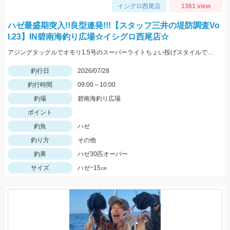
イシグロ西尾店
1361 view
ハゼ最盛期突入!!良型連発!!!【スタッフ三井の堤防調査Vo
l.23】IN碧南海釣り広場☆イシグロ西尾店☆
アジングタックルでオモリ1.5号のスーパーライトちょい投げスタイルでハゼ狙ってきました！！アタリ連発で良型の連掛けもあり、短時間で30匹オーバーの釣果！！エサはアピール抜群のGOLDイソメ☆彡
釣行日
2026/07/28
釣行時間
09:00～10:00
釣場
碧南海釣り広場
ポイント
釣魚
ハゼ
釣り方
その他
釣果
ハゼ30匹オーバー
サイズ
ハゼ~15㎝