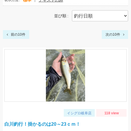
標準
テキストのみ
表示方法
並び順
前の10件
次の10件
イシグロ岐阜店
118 view
白川釣行！掛かるのは20～23ｃｍ！