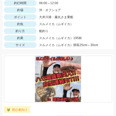
釣行時間
06:00～12:00
釣場
沖・オフショア
ポイント
大井川港・藤丸さま乗船
釣魚
スルメイカ（ムギイカ）
釣り方
船釣り
釣果
スルメイカ（ムギイカ）195杯
サイズ
スルメイカ（ムギイカ）胴長25cm～30cm
初心者向け