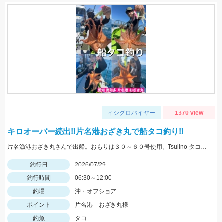
イシグロバイヤー
1370 view
キロオーバー続出‼片名港おざき丸で船タコ釣り‼
片名漁港おざき丸さんで出船。おもりは３０～６０号使用。Tsulino タコエギ大活躍‼白やピンクゼブラ、黄色が特におすすめ！
釣行日
2026/07/29
釣行時間
06:30～12:00
釣場
沖・オフショア
ポイント
片名港 おざき丸様
釣魚
タコ