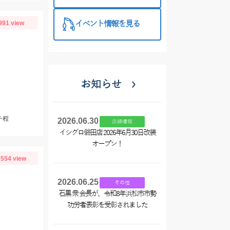
西尾店】
991 view
イベント情報を見る
お知らせ
チ程
2026.06.30
店舗情報
イシグロ磐田店 2026年6月30日改装
オープン！
554 view
2026.06.25
その他
石黒 衆 会長が、令和8年浜松市市勢
功労者表彰を受彰されました