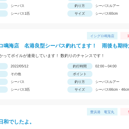
シーバス
釣り方
シーバスルアー
シーバス1匹
サイズ
シーバス60cm
イシグロ鳴海店
1
ロ鳴海店 名港良型シーバス釣れてます！ 雨後も期待
かってボイルが連発しています！ 数釣りのチャンスです！
日
2022/05/12
釣行時間
02:00～04:00
その他
ポイント
シーバス
釣り方
シーバスルアー
シーバス3匹
サイズ
シーバス66cm・46cm
豊浜港 竜宝丸
日和でしたよ。