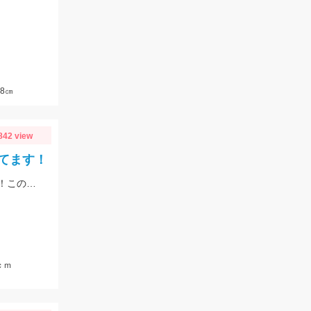
8㎝
842 view
てます！
季節は初夏めいてきてバスもアフターのパターンで釣れるようになってきました！この時期の鉄板はエビパターン！ヤマセンコ―や沈み蟲、MPSのノーシンカーが効果バツグンですよ！
ｃｍ