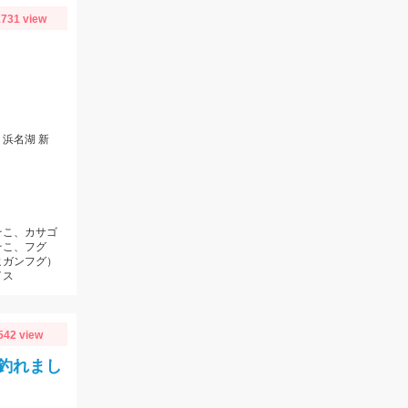
731 view
浜名湖 新
そこ、カサゴ
そこ、フグ
ヒガンフグ）
イス
542 view
釣れまし