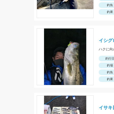
釣魚
釣果
イシグ
ハクに向
釣行
釣場
釣魚
釣果
イサキ