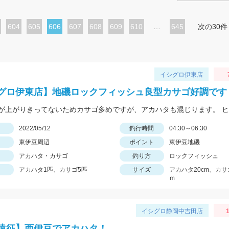
ペ
604
ペ
605
カ
606
ペ
607
ペ
608
ペ
609
ペ
610
…
645
次の30件
ー
ー
レ
ー
ー
ー
ー
ジ
ジ
ン
ジ
ジ
ジ
ジ
ト
イシグロ伊東店
ペ
グロ伊東店】地磯ロックフィッシュ良型カサゴ好調です
ー
ジ
日
2022/05/12
釣行時間
04:30～06:30
東伊豆周辺
ポイント
東伊豆地磯
アカハタ・カサゴ
釣り方
ロックフィッシュ
アカハタ1匹、カサゴ5匹
サイズ
アカハタ20cm、カサ
ｍ
イシグロ静岡中吉田店
1
遠征】西伊豆でアカハタ！