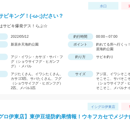
水口
1
ビキング！(-ω-;)ださい？
はサビキ爆発デス！らぶ☆
日
2022/05/12
釣行時間
00:00～07:00
新居弁天海釣公園
ポイント
釣れてる所へ行くっ！
居海釣公園
アジ・イワシ・カサゴ・サバ・フ
釣り方
サビキ釣り
グ（ショウサイフグ・ヒガンフ
グ）・メバル
アジたくさん、イワシたくさん、
サイズ
アジ豆、イワシそこ
カサゴ3匹、サバたくさん、フグ
そこそこ、サバそこ
（ショウサイフグ・ヒガンフグ）
（ショウサイフグ・
2匹、メバル1匹
そこそこ、メバルナ
イシグロ伊東店
グロ伊東店】東伊豆堤防釣果情報！ウキフカセでメジナ