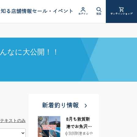
を知る
店舗情報
セール・イベント
ログイン
検索
オンラインショップ
んなに大公開！！
新着釣り情報
8月も敦賀新
テキストのみ
港でお魚沢山
敦賀新港 まるや
♪ イシグロ彦