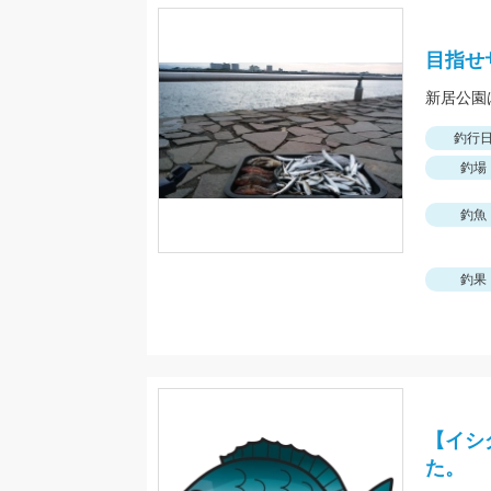
目指せサ
新居公園
釣行
釣場
釣魚
釣果
【イシ
た。