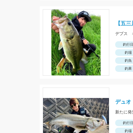
【五三
デプス 
釣行
釣場
釣魚
釣果
デュオ・
新たに発
釣行
釣場