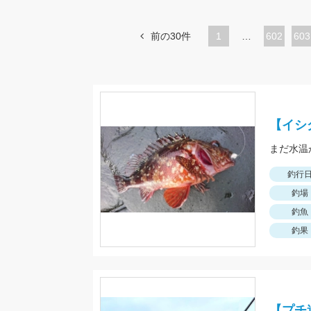
前の30件
1
…
ペ
602
ペ
603
ー
ー
ジ
ジ
【イシ
釣行
釣場
釣魚
釣果
【プチ