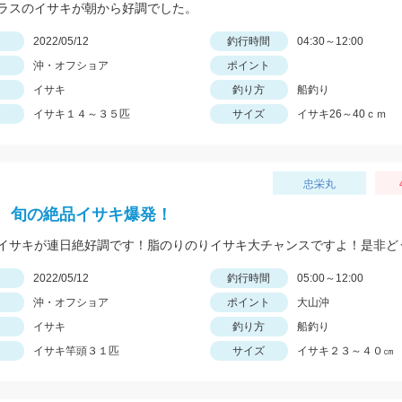
ラスのイサキが朝から好調でした。
日
2022/05/12
釣行時間
04:30～12:00
沖・オフショア
ポイント
イサキ
釣り方
船釣り
イサキ１４～３５匹
サイズ
イサキ26～40ｃｍ
忠栄丸
、旬の絶品イサキ爆発！
イサキが連日絶好調です！脂のりのりイサキ大チャンスですよ！是非ど
日
2022/05/12
釣行時間
05:00～12:00
沖・オフショア
ポイント
大山沖
イサキ
釣り方
船釣り
イサキ竿頭３１匹
サイズ
イサキ２３～４０㎝