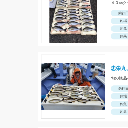
４０㎝ク
釣行
釣場
釣魚
釣果
忠栄丸
旬の絶品
釣行
釣場
釣魚
釣果