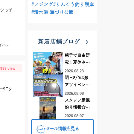
#アジング
#りんくう釣り護岸
スタッフ堀江の釣果。両方ともテキサスリグで釣りました。20～28ｇ サバ、ムツっ子などが足元で釣れます。
#清水港 海づり公園
新着店舗ブログ
25㎝
親子で自由研
究！夏休みに
939 view
釣りデビュー
2026.08.23
明日8/9は激
アツイベント
スタッフ村松の釣果です。ヒットルアーはジップベイツのザブラ・システムミノー9Fタイダルにて！
日！！！～オ
2026.08.08
ーダー偏光グ
スタッフ厳選
ラス受注会～
釣り情報☆彡
連休は何釣り
2026.08.07
に行こう
セール情報を見る
♪【イシグロ