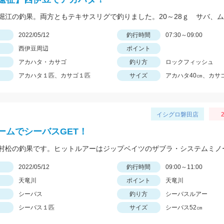
日
2022/05/12
釣行時間
07:30～09:00
西伊豆周辺
ポイント
アカハタ・カサゴ
釣り方
ロックフィッシュ
アカハタ１匹、カサゴ１匹
サイズ
アカハタ40㎝、カサゴ
イシグロ磐田店
2
ームでシーバスGET！
日
2022/05/12
釣行時間
09:00～11:00
天竜川
ポイント
天竜川
シーバス
釣り方
シーバスルアー
シーバス１匹
サイズ
シーバス52㎝