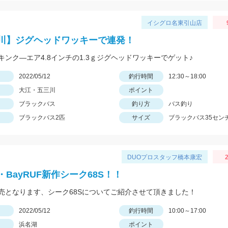
イシグロ名東引山店
川】ジグヘッドワッキーで連発！
キンク―エア4.8インチの1.3ｇジグヘッドワッキーでゲット♪
日
2022/05/12
釣行時間
12:30～18:00
大江・五三川
ポイント
ブラックバス
釣り方
バス釣り
ブラックバス2匹
サイズ
ブラックバス35セン
DUOプロスタッフ橋本康宏
2
BayRUF新作シーク68S！！
売となります、シーク68Sについてご紹介させて頂きました！
日
2022/05/12
釣行時間
10:00～17:00
浜名湖
ポイント