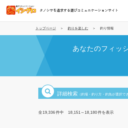
メ
イ
タノシサを追求する遊びコミュニケーションサイト
ン
コ
ン
トップページ
釣りを楽しむ
釣り情報
テ
ン
あなたのフィッ
ツ
に
移
動
詳細検索
（釣場・釣り方・釣魚が選択で
全
19,336
件中
18,151～18,180
件を表示