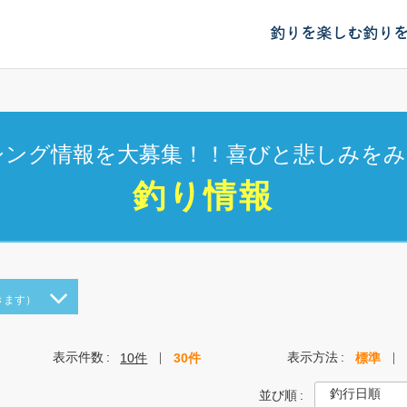
釣りを楽しむ
釣り
シング情報を大募集！！喜びと悲しみをみ
釣り情報
きます）
表示件数
表示方法
10件
30件
標準
並び順