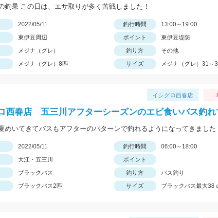
の釣果 この日は、エサ取りが多く苦戦しました！
日
2022/05/11
釣行時間
13:00～19:00
東伊豆周辺
ポイント
東伊豆堤防
メジナ（グレ）
釣り方
その他
メジナ（グレ）8匹
サイズ
メジナ（グレ）31～3
イシグロ西春店
ロ西春店 五三川アフターシーズンのエビ食いバス釣れ
日
2022/05/11
釣行時間
06:00～18:00
大江・五三川
ポイント
ブラックバス
釣り方
バス釣り
ブラックバス2匹
サイズ
ブラックバス最大38