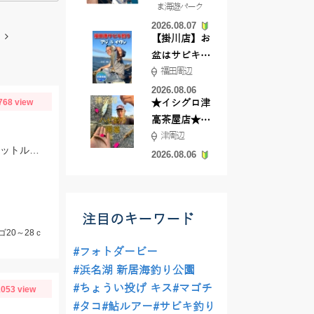
ま海遊パーク
根店
2026.08.07
【掛川店】お
盆はサビキ釣
福田周辺
りいきません
か?
2026.08.06
768 view
★イシグロ津
高茶屋店★津
津周辺
近郊ハゼ釣れ
まだ水温が上がりきってないためカサゴ多めですが、アカハタも混じります。 ヒットルアーはTsulinoメタルランナーリブートとグラスミノーＭでした。
てます！
2026.08.06
注目のキーワード
ゴ20～28ｃ
#フォトダービー
#浜名湖 新居海釣り公園
#ちょうい投げ キス
#マゴチ
053 view
#タコ
#鮎ルアー
#サビキ釣り