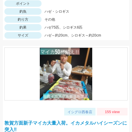
ポイント
釣魚
ハゼ・シロギス
釣り方
その他
釣果
ハゼ75匹、シロギス6匹
サイズ
ハゼ～約20cm、シロギス～約20cm
イシグロ西春店
155 view
敦賀方面新子マイカ大量入荷。イカメタルハイシーズンに
突入‼