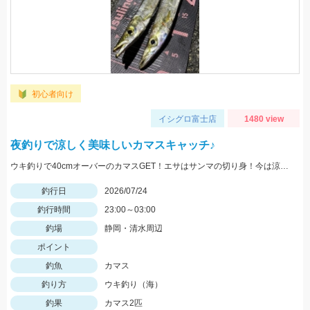
初心者向け
イシグロ富士店
1480 view
夜釣りで涼しく美味しいカマスキャッチ♪
ウキ釣りで40cmオーバーのカマスGET！エサはサンマの切り身！今は涼しい夜釣りがオススメです！
釣行日
2026/07/24
釣行時間
23:00～03:00
釣場
静岡・清水周辺
ポイント
釣魚
カマス
釣り方
ウキ釣り（海）
釣果
カマス2匹