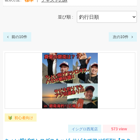
標準
テキストのみ
表示方法
並び順
前の10件
次の10件
初心者向け
イシグロ西尾店
573 view