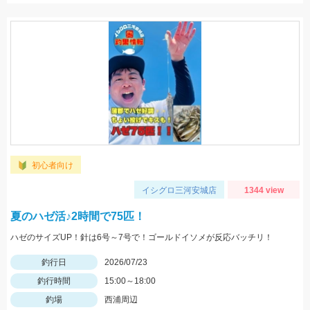
初心者向け
イシグロ三河安城店
1344 view
夏のハゼ活♪2時間で75匹！
ハゼのサイズUP！針は6号～7号で！ゴールドイソメが反応バッチリ！
釣行日
2026/07/23
釣行時間
15:00～18:00
釣場
西浦周辺