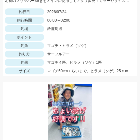
定番のフリッパー36ｇをメインに使用してアタリ多発！カラーやサイズを細かくローテーションしてヒットパターンを見つけよう♪
釣行日
2026/07/24
釣行時間
00:00～02:00
釣場
鈴鹿周辺
ポイント
釣魚
マゴチ・ヒラメ（ソゲ）
釣り方
サーフルアー
釣果
マゴチ４匹、ヒラメ（ソゲ）1匹
サイズ
マゴチ50cmくらいまで、ヒラメ（ソゲ）25ｃｍ