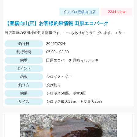
イシグロ豊橋向山店
2241 view
【豊橋向山店】お客様釣果情報 田原エコパーク
当店常連の柴田様の釣果情報です。いつもありがとうございます。エサはゴールドイソメ。ちょい投げで釣れたそうです♪熱中症対策をしっかりしてみなさん狙ってみて下さい。
釣行日
2026/07/24
釣行時間
05:00～08:30
釣場
田原エコパーク 見晴らしデッキ
ポイント
釣魚
シロギス・ギマ
釣り方
投げ釣り
釣果
シロギス50匹、ギマ3匹
サイズ
シロギス最大19㎝、ギマ最大25㎝