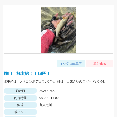
イシグロ岐阜店
114 view
勝山 極太鮎！！18匹！
水中糸は、メタコンポデュラ0.07号、針は、出来合いのスピード7.0号4本針、3本針を使用しました！
釣行日
2026/07/23
釣行時間
09:00～17:00
釣場
九頭竜川
ポイント