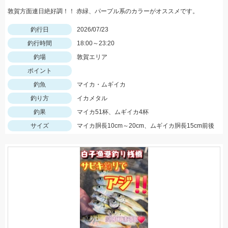
敦賀方面連日絶好調！！ 赤緑、パープル系のカラーがオススメです。
釣行日
2026/07/23
釣行時間
18:00～23:20
釣場
敦賀エリア
ポイント
釣魚
マイカ・ムギイカ
釣り方
イカメタル
釣果
マイカ51杯、ムギイカ4杯
サイズ
マイカ胴長10cm～20cm、ムギイカ胴長15cm前後