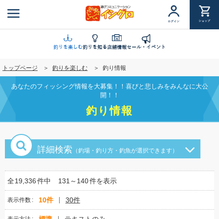
メ
イ
ショップ
ログイン
ン
コ
ン
釣りを楽しむ
釣りを知る
店舗情報
セール・イベント
テ
トップページ
釣りを楽しむ
釣り情報
ン
ツ
あなたのフィッシング情報を大募集！！喜びと悲しみをみんなに大公
に
開！！
移
釣り情報
動
詳細検索
（釣場・釣り方・釣魚が選択できます）
全
19,336
件中
131～140
件を表示
10件
30件
表示件数