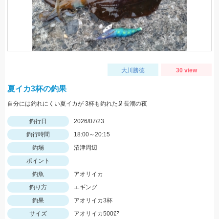
大川勝徳
30 view
夏イカ3杯の釣果
自分には釣れにくい夏イカが 3杯も釣れた🦑長潮の夜
釣行日
2026/07/23
釣行時間
18:00～20:15
釣場
沼津周辺
ポイント
釣魚
アオリイカ
釣り方
エギング
釣果
アオリイカ3杯
サイズ
アオリイカ500㌘