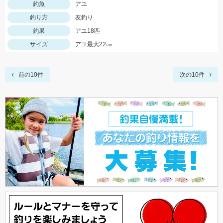
釣魚
アユ
釣り方
友釣り
釣果
アユ18匹
サイズ
アユ最大22㎝
前の10件
次の10件