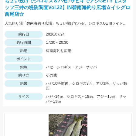
ちょい投げでシロギス＆ハゼ♪サビキでアジGET!!【スタ
ッフ三井の堤防調査Vol.22】IN碧南海釣り広場☆イシグロ
西尾店☆
人気釣り場「碧南海釣り広場」ちょい投げでハゼ、シロギスGET!!ライトショットシンカー5号+ちょい投げ仕掛7号にGOLDイソメ♪♪夕マズメにアジの回遊もありアジにサッパをGETです!(^^)!
釣行日
2026/07/24
釣行時間
17:30～20:30
釣場
碧南海釣り広場
ポイント
釣魚
ハゼ・シロギス・アジ・サッパ
釣り方
その他
釣果
ハゼ10匹前後、シロギス3匹、アジ3匹、サッパ数
匹
サイズ
ハゼ~14㎝、シロギス～18㎝、アジ～15㎝、サッ
パ～13㎝