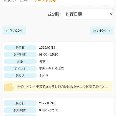
標準
テキストのみ
表示方法
並び順
前の10件
次の10件
釣行日
2022/05/15
釣行時間
08:00～15:30
釣場
振草川
ポイント
平岩～角川橋上流
釣り方
友釣り
朝のポイント平岩で反応無し他の鮎師もお手上げ状態でポイント移動で角川橋上流に！瀬の中で５匹のみ追いも弱く渋い釣行でした
釣行日
2022/05/15
釣行時間
08:00～12:00