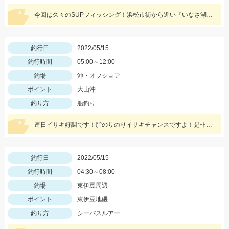
今回は久々のSUPフィッシング！浜松市街から近い『いなさ湖』に行ってきました！！
釣行日
2022/05/15
釣行時間
05:00～12:00
釣場
沖・オフショア
ポイント
大山沖
釣り方
船釣り
連日イサキ好調です！脂のりのりイサキチャンスですよ！是非どうぞ！
釣行日
2022/05/15
釣行時間
04:30～08:00
釣場
東伊豆周辺
ポイント
東伊豆地磯
釣り方
シーバスルアー