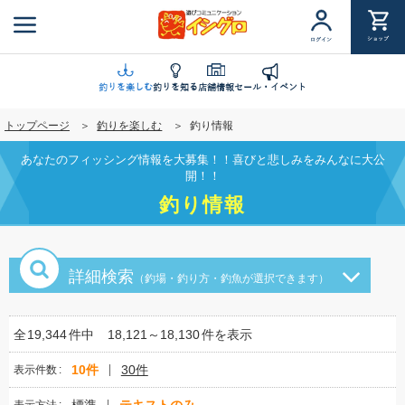
メ
イ
ショップ
ログイン
ン
コ
ン
釣りを楽しむ
釣りを知る
店舗情報
セール・イベント
テ
トップページ
釣りを楽しむ
釣り情報
ン
ツ
あなたのフィッシング情報を大募集！！喜びと悲しみをみんなに大公
に
開！！
移
釣り情報
動
詳細検索
（釣場・釣り方・釣魚が選択できます）
全
19,344
件中
18,121～18,130
件を表示
10件
30件
表示件数