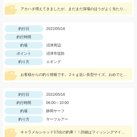
アカハタ増えてきましたが、まだまだ深場のほうがよく当たります。 一誠ジャコバグ3.2インチのテキサスリグでヒット。
釣行日
2022/05/16
釣行時間
釣場
沼津周辺
ポイント
沼津市堤防
釣り方
エギング
お客様からの釣り情報です。２ｋｇ近い良型サイズ。おめでとうございます。
釣行日
2022/05/16
釣行時間
06:00～10:00
釣場
静岡サーフ
釣り方
サーフルアー
キャラメルシャッド3.5出の釣果！！詳細はフィッシングマイスターブログにて近日中公開です。