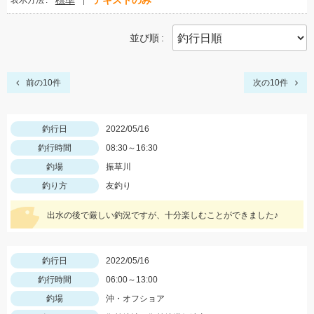
標準
テキストのみ
表示方法
並び順
前の10件
次の10件
釣行日
2022/05/16
釣行時間
08:30～16:30
釣場
振草川
釣り方
友釣り
出水の後で厳しい釣況ですが、十分楽しむことができました♪
釣行日
2022/05/16
釣行時間
06:00～13:00
釣場
沖・オフショア