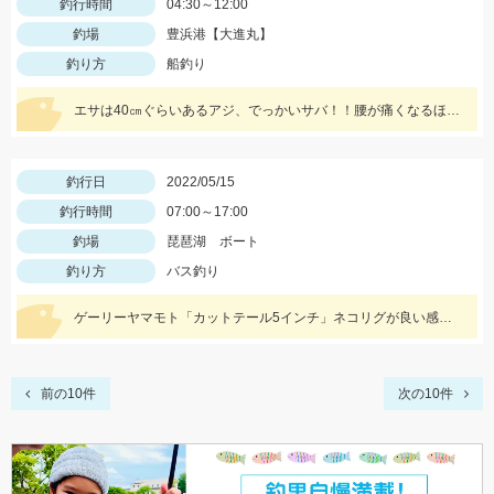
釣行時間
04:30～12:00
釣場
豊浜港【大進丸】
釣り方
船釣り
エサは40㎝ぐらいあるアジ、でっかいサバ！！腰が痛くなるほどの強烈な引き、ロマンです。
釣行日
2022/05/15
釣行時間
07:00～17:00
釣場
琵琶湖 ボート
釣り方
バス釣り
ゲーリーヤマモト「カットテール5インチ」ネコリグが良い感じ♪♪
前の10件
次の10件