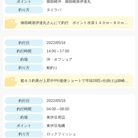
ポイント
御前崎沖 御前崎港伊達丸
釣り方
タイラバ
御前崎港伊達丸さんにて釣行 ポイント水深１４０ｍ～８０ｍ 浮き気味のやる気のある真鯛を探す釣り方でした。
釣行日
2022/05/16
釣行時間
14:00～17:00
釣場
沖・オフショア
釣り方
船釣り
船キス釣果が上昇中!!午後便ショートで竿頭28匹♪仕掛けは師崎沖限定船キス仕掛け7号です♪
釣行日
2022/05/16
釣行時間
04:00～08:00
釣場
東伊豆周辺
ポイント
東伊豆地磯
釣り方
ロックフィッシュ