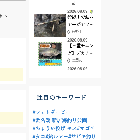
園
よ！
2026.08.09
件
狩野川で鮎ル
アーがアツ
狩野川
い！！
2026.08.09
【三重チニン
グ】デカチヌ
津周辺
狙いにはあの
ワーム！
2026.08.09
注目のキーワード
#フォトダービー
#浜名湖 新居海釣り公園
#ちょうい投げ キス
#マゴチ
#タコ
#鮎ルアー
#サビキ釣り