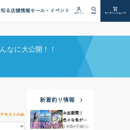
を知る
店舗情報
セール・イベント
ログイン
検索
オンラインショップ
んなに大公開！！
新着釣り情報
お盆期間！
テキストのみ
色々な魚が沢
新居弁天海釣公
山釣れてます