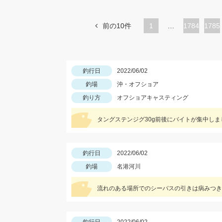
前の10件
1
…
ペ
1784
ペ
1785
ー
ー
ジ
ジ
釣行日
2022/06/02
釣場
沖・オフショア
釣り方
オフショアキャスティング
タングステンジグ30g前後にバイトが集中しま
釣行日
2022/06/02
釣場
名港河川
流れのある場所でのシーバスの引きは病みつき