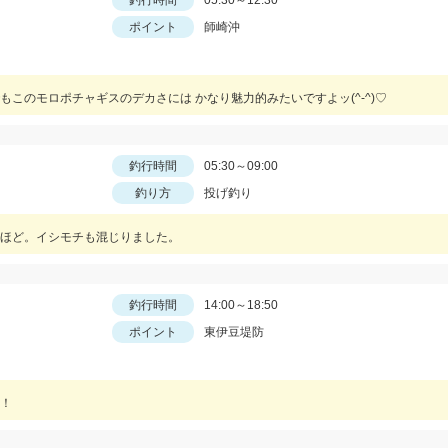
釣行時間
05:30～12:30
ポイント
師崎沖
このモロポチャギスのデカさには かなり魅力的みたいですよッ(^-^)♡
釣行時間
05:30～09:00
釣り方
投げ釣り
ほど。イシモチも混じりました。
釣行時間
14:00～18:50
ポイント
東伊豆堤防
！