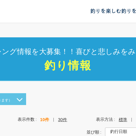
釣りを楽しむ
釣り
シング情報を大募集！！喜びと悲しみをみ
釣り情報
きます）
表示件数
表示方法
10件
30件
標準
並び順