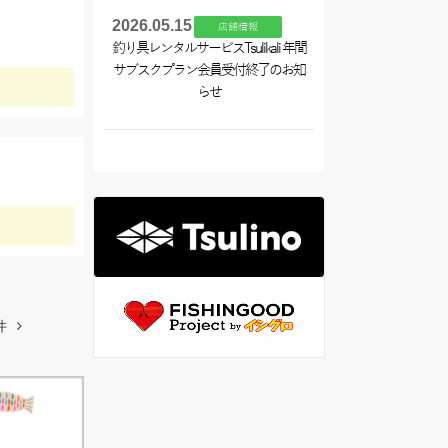
2026.05.15
店舗情報
釣り具レンタルサービスTsulikali 年間
サブスクプラン会員受付終了のお知
らせ
件