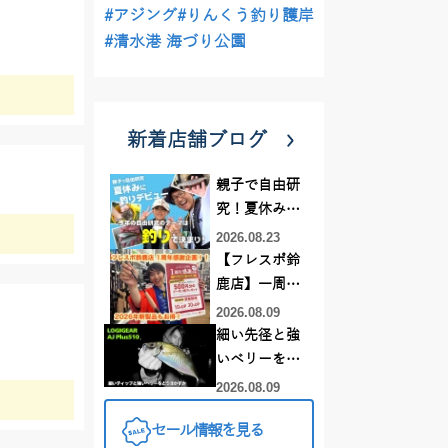
#アジング
#りんくう釣り護岸
#清水港 海づり公園
新着店舗ブログ
親子で自由研
究！夏休みに
釣りデビュー
2026.08.23
【フレスポ鈴
鹿店】一周年
記念セール開
2026.08.09
催中！新製品
細い先径と強
ルアーロッド
いベリーをど
もお買い
う活かすか |
2026.08.09
得！！！
LOGIGEAR AJ
セール情報を見る
プラス510の