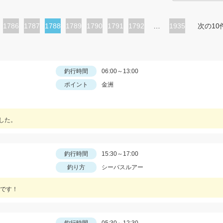
ペ
1786
ペ
1787
カ
1788
ペ
1789
ペ
1790
ペ
1791
ペ
1792
…
1935
次の10
ー
ー
レ
ー
ー
ー
ー
ジ
ジ
ン
ジ
ジ
ジ
ジ
ト
釣行時間
06:00～13:00
ポイント
金洲
ペ
ー
ジ
した。
釣行時間
15:30～17:00
釣り方
シーバスルアー
です！