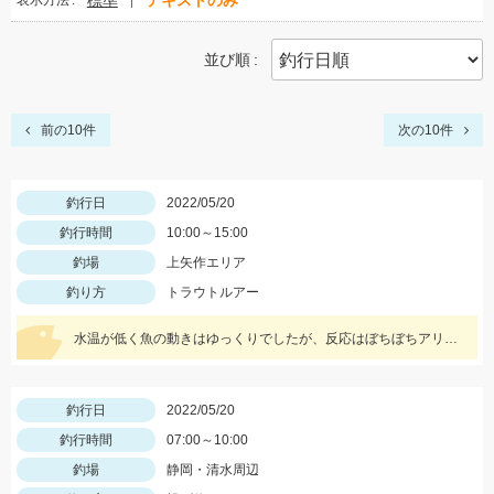
標準
テキストのみ
表示方法
並び順
前の10件
次の10件
釣行日
2022/05/20
釣行時間
10:00～15:00
釣場
上矢作エリア
釣り方
トラウトルアー
水温が低く魚の動きはゆっくりでしたが、反応はぼちぼちアリ！Ｄコンタクト50、Ｄコンセプト48ＭＤにネイティブイワナが好反応♪
釣行日
2022/05/20
釣行時間
07:00～10:00
釣場
静岡・清水周辺