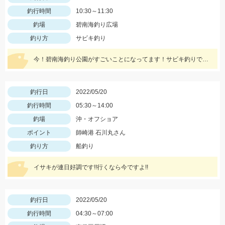
釣行時間
10:30～11:30
釣場
碧南海釣り広場
釣り方
サビキ釣り
今！碧南海釣り公園がすごいことになってます！サビキ釣りでアジ・サバ・イワシ！ちょい投げでは20ｃｍ越えのシロギス・ハゼ・ゼンメが爆釣中！！
釣行日
2022/05/20
釣行時間
05:30～14:00
釣場
沖・オフショア
ポイント
師崎港 石川丸さん
釣り方
船釣り
イサキが連日好調です!!行くなら今ですよ!!
釣行日
2022/05/20
釣行時間
04:30～07:00