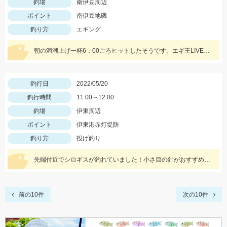
釣場
南伊豆周辺
ポイント
南伊豆地磯
釣り方
エギング
朝の満潮上げ一杯6：00ごろヒットしたそうです。エギ王LIVEシャロー3.5号ムラムラチェリーを使用。情報提供ありがとうございます！
釣行日
2022/05/20
釣行時間
11:00～12:00
釣場
伊東周辺
ポイント
伊東港赤灯堤防
釣り方
投げ釣り
先端付近でシロギスが釣れていました！小さ目の針がおすすめです。
前の10件
次の10件