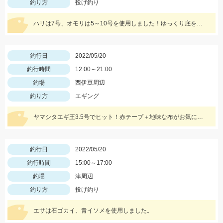
釣り方
投げ釣り
ハリは7号、オモリは5～10号を使用しました！ゆっくり底をズルズル引くとアタリが多かったですよ！
釣行日
2022/05/20
釣行時間
12:00～21:00
釣場
西伊豆周辺
釣り方
エギング
ヤマシタエギ王3.5号でヒット！赤テープ＋地味な布がお気に入りです♪
釣行日
2022/05/20
釣行時間
15:00～17:00
釣場
津周辺
釣り方
投げ釣り
エサは石ゴカイ、青イソメを使用しました。