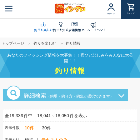
メ
イ
ショップ
ログイン
ン
コ
ン
釣りを楽しむ
釣りを知る
店舗情報
セール・イベント
テ
トップページ
釣りを楽しむ
釣り情報
ン
ツ
あなたのフィッシング情報を大募集！！喜びと悲しみをみんなに大公
に
開！！
移
釣り情報
動
詳細検索
（釣場・釣り方・釣魚が選択できます）
全
19,336
件中
18,041～18,050
件を表示
10件
30件
表示件数