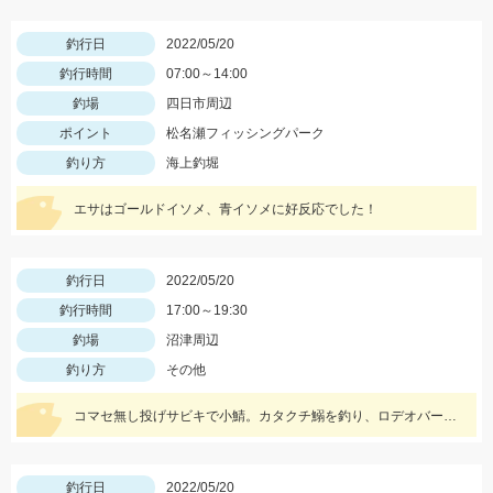
釣行日
2022/05/20
釣行時間
07:00～14:00
釣場
四日市周辺
ポイント
松名瀬フィッシングパーク
釣り方
海上釣堀
エサはゴールドイソメ、青イソメに好反応でした！
釣行日
2022/05/20
釣行時間
17:00～19:30
釣場
沼津周辺
釣り方
その他
コマセ無し投げサビキで小鯖。カタクチ鰯を釣り、ロデオバーブレスS針で泳がせしてオオモンハタ２匹ゲット。
釣行日
2022/05/20