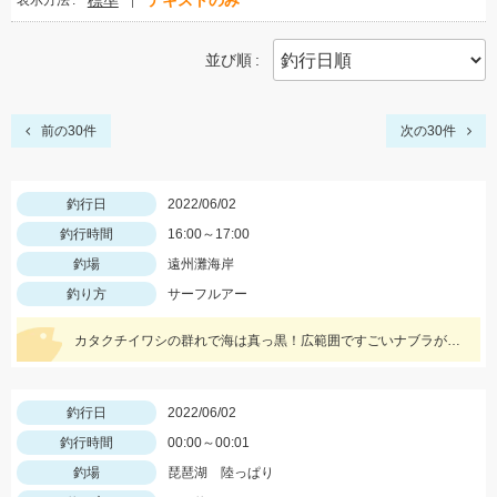
標準
テキストのみ
表示方法
並び順
前の30件
次の30件
釣行日
2022/06/02
釣行時間
16:00～17:00
釣場
遠州灘海岸
釣り方
サーフルアー
カタクチイワシの群れで海は真っ黒！広範囲ですごいナブラが発生しました！
釣行日
2022/06/02
釣行時間
00:00～00:01
釣場
琵琶湖 陸っぱり