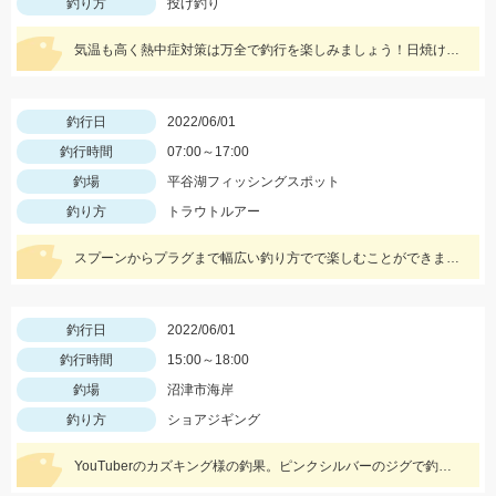
釣り方
投げ釣り
気温も高く熱中症対策は万全で釣行を楽しみましょう！日焼け止めも必須アイテムですよ！
釣行日
2022/06/01
釣行時間
07:00～17:00
釣場
平谷湖フィッシングスポット
釣り方
トラウトルアー
スプーンからプラグまで幅広い釣り方でで楽しむことができました！ ファミリーでも楽しめる管理釣り場にぜひ！
釣行日
2022/06/01
釣行時間
15:00～18:00
釣場
沼津市海岸
釣り方
ショアジギング
YouTuberのカズキング様の釣果。ピンクシルバーのジグで釣れました。