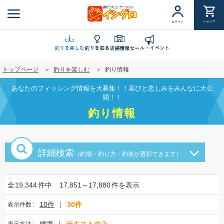
メ
イ
ショップ
ログイン
ン
コ
ン
釣りを楽しむ
釣りを知る
店舗情報
セール・イベント
テ
トップページ
釣りを楽しむ
釣り情報
ン
ツ
あなたのフィッシング情報を大募集！！喜びと悲しみをみんなに大公
に
開！！
移
釣り情報
動
詳細検索
（釣場・釣り方・釣魚が選択できます）
全
19,344
件中
17,851～17,880
件を表示
10件
30件
表示件数