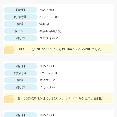
釣行日
2022/06/01
釣行時間
21:00～22:00
釣場
浜名湖
ポイント
奥浜名湖流入河川
釣り方
クロダイルアー
HITルアーはTsulino FLAIR80とTsulino ASSASSIN80でした。
釣行日
2022/06/01
釣行時間
17:30～23:30
釣場
敦賀エリア
釣り方
イカメタル
当日は潮の流れが速く、鉛スッテは20～25号を使用。当日は緑系カラーのスッテやエギに好反応。
釣行日
2022/06/01