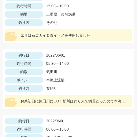
釣行時間
15:00～19:00
釣場
三重県 波切漁港
釣り方
その他
エサは石ゴカイ＆青イソメを使用しました！
釣行日
2022/06/01
釣行時間
05:30～14:00
釣場
気田川
ポイント
本流上流部
釣り方
友釣り
解禁初日に気田川にGO！杉川は釣り人で満員だったので本流に。淵手前の良い瀬で美鮎に出会えました♪
釣行日
2022/06/01
釣行時間
06:00～13:00