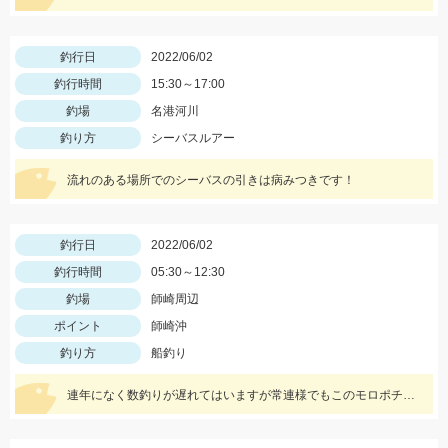
釣行日
2022/06/02
釣行時間
15:30～17:00
釣場
名港河川
釣り方
シーバスルアー
流れのある場所でのシーバスの引きは病みつきです！
釣行日
2022/06/02
釣行時間
05:30～12:30
釣場
師崎周辺
ポイント
師崎沖
釣り方
船釣り
連年になく数釣りが遅れてはいますが常連様でもこのモロポチャギスのデカさには かなり魅力的みたいですよッ(^-^)♡