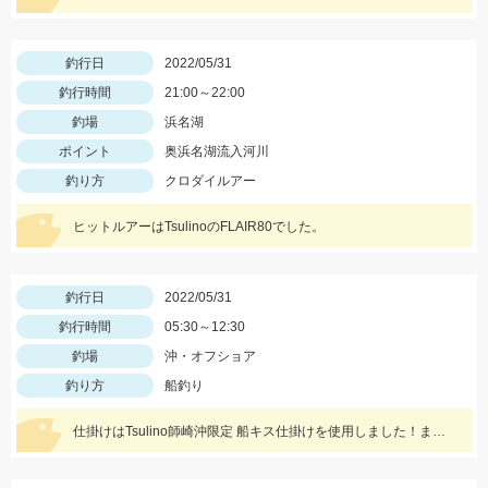
釣行日
2022/05/31
釣行時間
21:00～22:00
釣場
浜名湖
ポイント
奥浜名湖流入河川
釣り方
クロダイルアー
ヒットルアーはTsulinoのFLAIR80でした。
釣行日
2022/05/31
釣行時間
05:30～12:30
釣場
沖・オフショア
釣り方
船釣り
仕掛けはTsulino師崎沖限定 船キス仕掛けを使用しました！まだまだシーズンはこれからですよ～♪