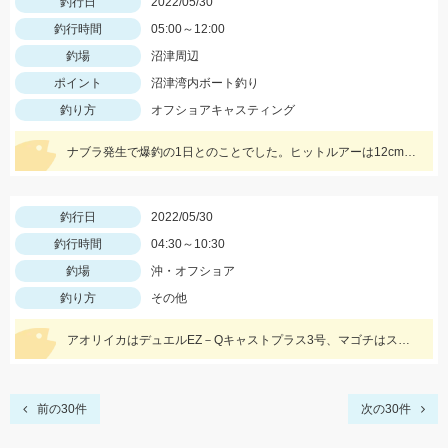
釣行日
2022/05/30
釣行時間
05:00～12:00
釣場
沼津周辺
ポイント
沼津湾内ボート釣り
釣り方
オフショアキャスティング
ナブラ発生で爆釣の1日とのことでした。ヒットルアーは12cmのシンキングペンシル。 90㎝クラスの大型ブリ。おめでとうございます！
釣行日
2022/05/30
釣行時間
04:30～10:30
釣場
沖・オフショア
釣り方
その他
アオリイカはデュエルEZ－Qキャストプラス3号、マゴチはスタッガー3.5インチやカバークローグランデにヒット！
前の30件
次の30件