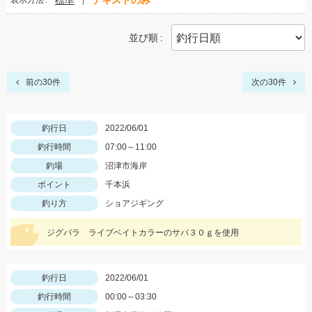
標準
テキストのみ
表示方法
並び順
前の30件
次の30件
釣行日
2022/06/01
釣行時間
07:00～11:00
釣場
沼津市海岸
ポイント
千本浜
釣り方
ショアジギング
ジグパラ ライブベイトカラーのサバ３０ｇを使用
釣行日
2022/06/01
釣行時間
00:00～03:30