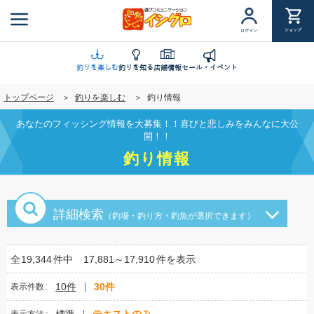
メ
イ
ショップ
ログイン
ン
コ
ン
釣りを楽しむ
釣りを知る
店舗情報
セール・イベント
テ
トップページ
釣りを楽しむ
釣り情報
ン
ツ
あなたのフィッシング情報を大募集！！喜びと悲しみをみんなに大公
に
開！！
移
釣り情報
動
詳細検索
（釣場・釣り方・釣魚が選択できます）
全
19,344
件中
17,881～17,910
件を表示
10件
30件
表示件数