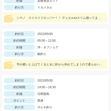
釣場
若狭美浜エリア
釣り方
イカメタル
シマノ スイスイドロッパー！！ デュエルezスリム揃ってます！！
釣行日
2022/05/30
釣行時間
05:00～12:00
釣場
沖・オフショア
釣り方
船釣り
竿が硬いと上げてくるときに針から外れてしまうので柔らかい竿がおススメです！
釣行日
2022/05/30
釣行時間
14:00～18:30
釣場
日間賀島
ポイント
西港
釣り方
サビキ釣り