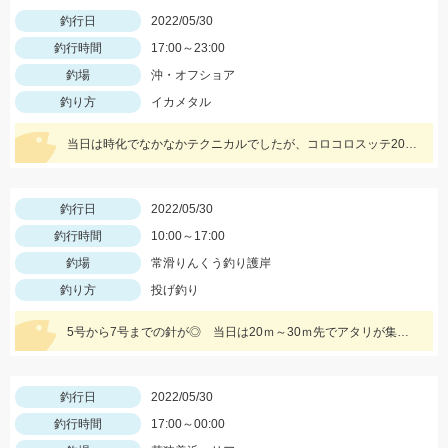
釣行日
2022/05/30
釣行時間
17:00～23:00
釣場
沖・オフショア
釣り方
イカメタル
当日は時化でなかなかテクニカルでしたが、コロコロスッテ20号でコンスタントに釣る事が出来ました！
釣行日
2022/05/30
釣行時間
10:00～17:00
釣場
常滑りんくう釣り護岸
釣り方
投げ釣り
5号から7号までの針が◎ 当日は20ｍ～30ｍ先でアタリが集中しました!! 浜翔!!!感度ヨシ！！軽さ抜群！！
釣行日
2022/05/30
釣行時間
17:00～00:00