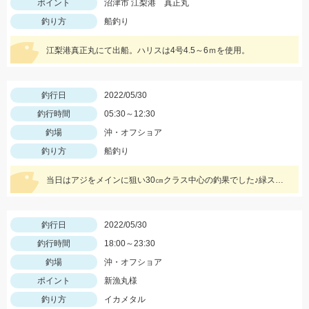
ポイント
沼津市 江梨港 真正丸
釣り方
船釣り
江梨港真正丸にて出船。ハリスは4号4.5～6ｍを使用。
釣行日
2022/05/30
釣行時間
05:30～12:30
釣場
沖・オフショア
釣り方
船釣り
当日はアジをメインに狙い30㎝クラス中心の釣果でした♪緑スキンが一番反応が良く連掛けもありましたよ♪
釣行日
2022/05/30
釣行時間
18:00～23:30
釣場
沖・オフショア
ポイント
新漁丸様
釣り方
イカメタル