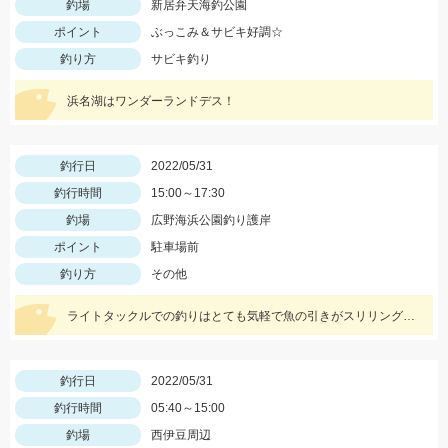
釣場
新居弁天海釣公園
ポイント
ぶっこみ＆サビキ好調☆
釣り方
サビキ釣り
浜名湖はワンダーランドデス！
釣行日
2022/05/31
釣行時間
15:00～17:30
釣場
広野海浜公園釣り護岸
ポイント
駐車場前
釣り方
その他
ライトタックルでの釣りはとても気軽で魚の引きがスリリングで楽しめます！ワームの消耗が激しいので多めに用意していきましょう！
釣行日
2022/05/31
釣行時間
05:40～15:00
釣場
西伊豆周辺