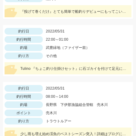
『投げて巻くだけ』とても簡単で船釣りデビューにもってこいです♪Tsulino船キス仕掛けもお忘れなく！
釣行日
2022/05/31
釣行時間
22:00～01:00
釣場
武豊緑地（ファイザー前）
釣り方
その他
Tulino 『ちょこ釣り仕掛けセット』に石ゴカイを付けて足元に落としたらヒット！
釣行日
2022/05/31
釣行時間
08:00～14:00
釣場
長野県 下伊那漁協組合管轄 売木川
ポイント
売木川
釣り方
トラウトルアー
少し雨も増え始め渓魚のベストシーズン突入！詳細はブログにて！