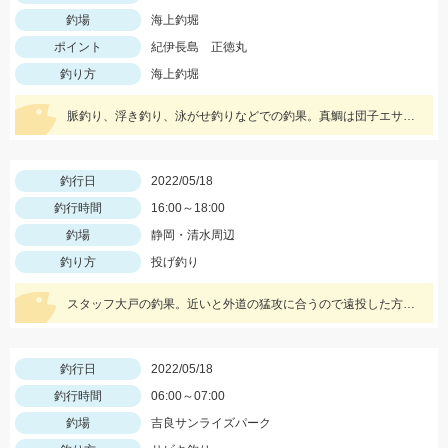
釣場
海上釣堀
ポイント
紀伊長島 正徳丸
釣り方
海上釣堀
脈釣り、浮き釣り、泳がせ釣りなどでの釣果。真鯛は団子エサやむきエビ、冷凍ボケなどに好反応。青物はキビナゴや鰹のハラモなどでヒット。
釣行日
2022/05/18
釣行時間
16:00～18:00
釣場
静岡・清水周辺
釣り方
投げ釣り
スタッフ大戸の釣果。近いと外道の猛攻に合うので遠投した方がキスのアタリが出る。イシグロの赤イソメ使用。
釣行日
2022/05/18
釣行時間
06:00～07:00
釣場
吉良サンライズパーク