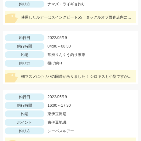
釣り方
ナマズ・ライギョ釣り
使用したルアーはスイングビート55！タックルオフ西春店内に在庫がございます！
釣行日
2022/05/19
釣行時間
04:00～08:30
釣場
常滑りんくう釣り護岸
釣り方
投げ釣り
朝マズメに小サバの回遊がありました！ シロギスも小型ですが、数が釣れていますよ！
釣行日
2022/05/19
釣行時間
16:00～17:30
釣場
東伊豆周辺
ポイント
東伊豆地磯
釣り方
シーバスルアー