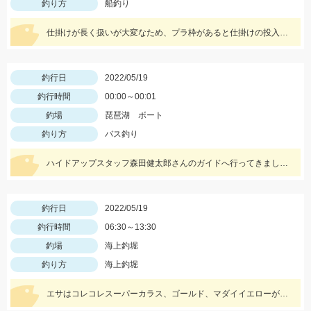
釣り方
船釣り
仕掛けが長く扱いが大変なため、プラ枠があると仕掛けの投入が楽ですよ！
釣行日
2022/05/19
釣行時間
00:00～00:01
釣場
琵琶湖 ボート
釣り方
バス釣り
ハイドアップスタッフ森田健太郎さんのガイドへ行ってきました。ショットワッキーを使用して釣りました。
釣行日
2022/05/19
釣行時間
06:30～13:30
釣場
海上釣堀
釣り方
海上釣堀
エサはコレコレスーパーカラス、ゴールド、マダイイエローが好釣果を叩き出しました！タックルはプロミネント海上釣堀両軸ＳＰの感度が最高です！