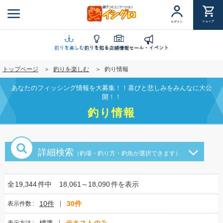
メ
イ
ショップ
ログイン
ン
コ
ン
釣りを楽しむ
釣りを知る
店舗情報
セール・イベント
テ
トップページ
釣りを楽しむ
釣り情報
ン
ツ
あなたのフィッシング情報を大募集！！喜びと悲しみをみんなに大公
に
開！！
移
釣り情報
動
詳細検索
（釣場・釣り方・釣魚が選択できます）
全
19,344
件中
18,061～18,090
件を表示
10件
30件
表示件数