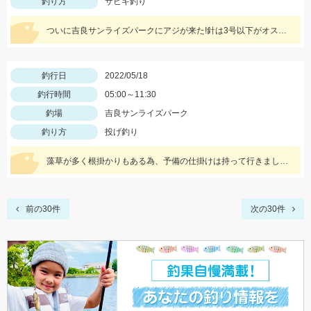
釣り方
サビキ釣り
ついに吉良サンライズパークにアジが来た!針は3号以下がオススメ!サバは大漁!小型のメタルジグでも楽しめます♪
釣行日
2022/05/18
釣行時間
05:00～11:30
釣場
吉良サンライズパーク
釣り方
投げ釣り
藻草が多く根掛かりもある為、予備の仕掛けは持って行きましょう。エサは石ゴカイを使用しました。
前の30件
次の30件