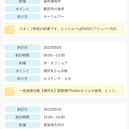
釣場
遠州灘海岸
ポイント
磐田市の海岸
釣り方
サーフルアー
スタッフ村松の釣果です。ヒットルーはDUOのフリッパーZ24gヒラメキャンディ！
釣行日
2022/05/19
釣行時間
06:00～13:00
釣場
沖・オフショア
ポイント
満洋丸さん出船
釣り方
タコテンヤ・エギ
一色漁港出船【満洋丸】調査便!!Tsulinoタコエギ使用。ヒットカラーはホワイト・レッド
釣行日
2022/05/19
釣行時間
15:00～16:00
釣場
尾張地方河川