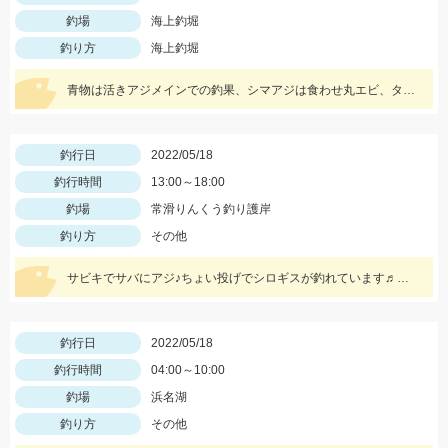
釣場
海上釣堀
釣り方
海上釣堀
青物は活きアジメインでの釣果、シマアジは食わせ丸エビ、タイはマダイイエローが効果的でした。
釣行日
2022/05/18
釣行時間
13:00～18:00
釣場
常滑りんくう釣り護岸
釣り方
その他
サビキでサバにアジ♪ちょい投げでシロギスが釣れています♬サビキは5号前後の針がオススメです☆
釣行日
2022/05/18
釣行時間
04:00～10:00
釣場
浜名湖
釣り方
その他