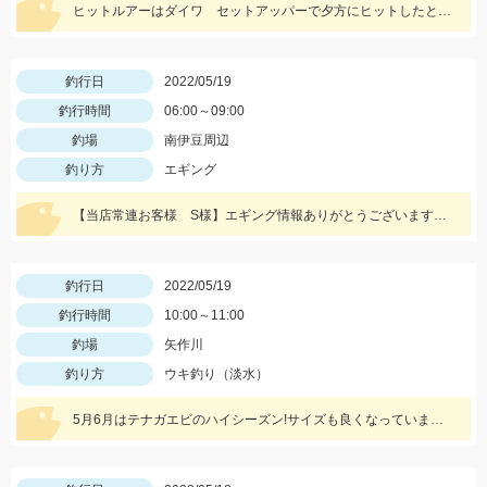
ヒットルアーはダイワ セットアッパーで夕方にヒットしたとのことです。83ｃｍ5ｋｇのナイスサイズでした！情報提供ありがとうございます！
釣行日
2022/05/19
釣行時間
06:00～09:00
釣場
南伊豆周辺
釣り方
エギング
【当店常連お客様 S様】エギング情報ありがとうございます。 朝マヅメの時間帯３杯立て続けに、1.8㌔・800ｇ・900ｇが釣れました！ 1.8㌔のヒットエギは【エギ王Ｋ3.5号 黒潮ＳＰ マッスルファイト】
釣行日
2022/05/19
釣行時間
10:00～11:00
釣場
矢作川
釣り方
ウキ釣り（淡水）
5月6月はテナガエビのハイシーズン!サイズも良くなっています!エサは石ゴカイで、小さく切ると針掛かりアップします!