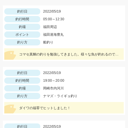
釣行日
2022/05/19
釣行時間
05:00～12:30
釣場
福田周辺
ポイント
福田港海豊丸
釣り方
船釣り
コマセ真鯛の釣りを勉強してきました。様々な魚が釣れるので水面に上がってくるまでドキドキです!!
釣行日
2022/05/19
釣行時間
19:00～20:00
釣場
岡崎市内河川
釣り方
ナマズ・ライギョ釣り
ダイワの福零でヒットしました！
釣行日
2022/05/19