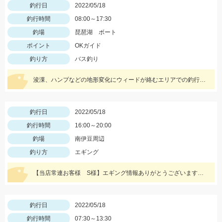
釣行日
2022/05/18
釣行時間
08:00～17:30
釣場
琵琶湖 ボート
ポイント
OKガイド
釣り方
バス釣り
浚渫、ハンプなどの地形変化にウィードが絡むエリアでの釣行。スワンプクローラーでの釣果でした。
釣行日
2022/05/18
釣行時間
16:00～20:00
釣場
南伊豆周辺
釣り方
エギング
【当店常連お客様 S様】エギング情報ありがとうございます！ 夕方から夜にかけての時間帯で800ｇサイズゲット！
釣行日
2022/05/18
釣行時間
07:30～13:30