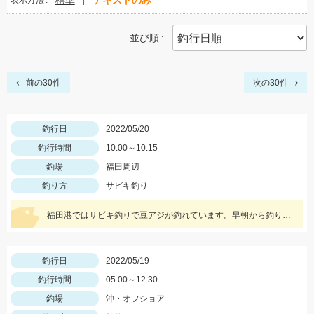
標準
テキストのみ
表示方法
並び順
前の30件
次の30件
釣行日
2022/05/20
釣行時間
10:00～10:15
釣場
福田周辺
釣り方
サビキ釣り
福田港ではサビキ釣りで豆アジが釣れています。早朝から釣りをしている方で２００匹以上釣っている方もいらっしゃいました。
釣行日
2022/05/19
釣行時間
05:00～12:30
釣場
沖・オフショア