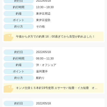
釣行日
2022/05/18
釣行時間
13:30～18:30
釣場
東伊豆周辺
ポイント
東伊豆堤防
釣り方
その他
午後から夕方での釣果 16：00過ぎてから良型が釣れました！
釣行日
2022/05/18
釣行時間
06:00～11:30
釣場
沖・オフショア
ポイント
遠州灘沖
釣り方
船釣り
キンメ仕掛１５本針19号使用 エサーサバ短冊・イカ短冊 オモリー２ｋｇ使用
釣行日
2022/05/18