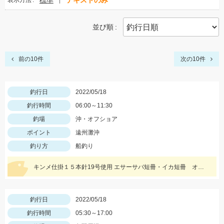
標準
テキストのみ
表示方法
並び順
前の10件
次の10件
釣行日
2022/05/18
釣行時間
06:00～11:30
釣場
沖・オフショア
ポイント
遠州灘沖
釣り方
船釣り
キンメ仕掛１５本針19号使用 エサーサバ短冊・イカ短冊 オモリー２ｋｇ使用
釣行日
2022/05/18
釣行時間
05:30～17:00