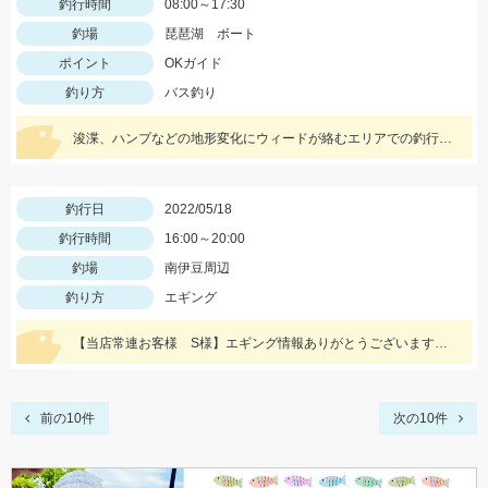
釣行時間
08:00～17:30
釣場
琵琶湖 ボート
ポイント
OKガイド
釣り方
バス釣り
浚渫、ハンプなどの地形変化にウィードが絡むエリアでの釣行。スワンプクローラーでの釣果でした。
釣行日
2022/05/18
釣行時間
16:00～20:00
釣場
南伊豆周辺
釣り方
エギング
【当店常連お客様 S様】エギング情報ありがとうございます！ 夕方から夜にかけての時間帯で800ｇサイズゲット！
前の10件
次の10件