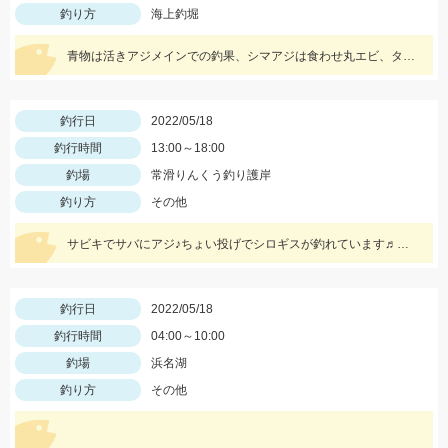
釣り方
海上釣堀
青物は活きアジメインでの釣果、シマアジは食わせ丸エビ、タイはマダイイエローが効果的でした。
釣行日
2022/05/18
釣行時間
13:00～18:00
釣場
常滑りんくう釣り護岸
釣り方
その他
サビキでサバにアジ♪ちょい投げでシロギスが釣れています♬サビキは5号前後の針がオススメです☆
釣行日
2022/05/18
釣行時間
04:00～10:00
釣場
浜名湖
釣り方
その他