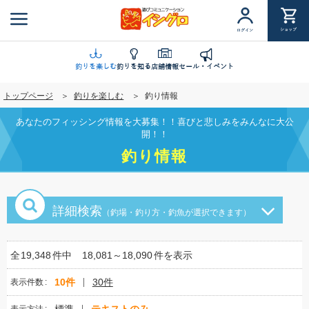
メ
イ
ショップ
ログイン
ン
コ
ン
釣りを楽しむ
釣りを知る
店舗情報
セール・イベント
テ
トップページ
釣りを楽しむ
釣り情報
ン
ツ
あなたのフィッシング情報を大募集！！喜びと悲しみをみんなに大公
に
開！！
移
釣り情報
動
詳細検索
（釣場・釣り方・釣魚が選択できます）
全
19,348
件中
18,081～18,090
件を表示
10件
30件
表示件数