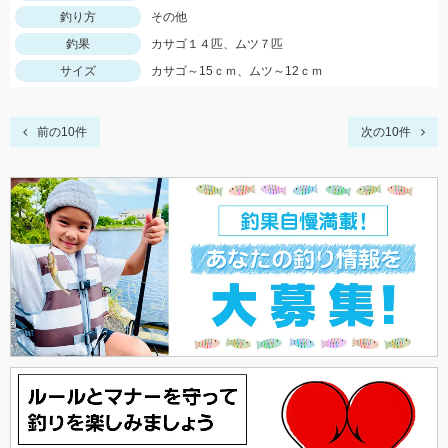
釣り方
その他
釣果
カサゴ１４匹、ムツ７匹
サイズ
カサゴ～15ｃｍ、ムツ～12ｃｍ
前の10件
次の10件