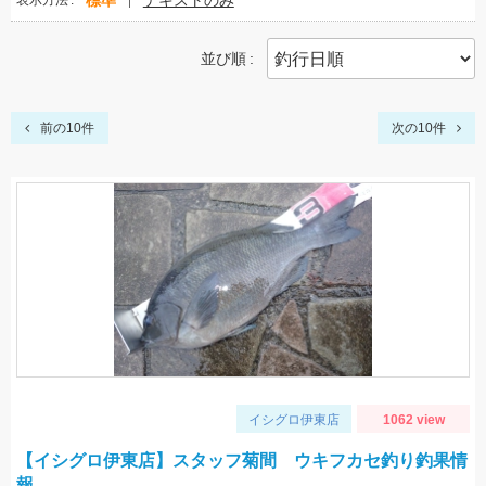
標準
テキストのみ
表示方法
並び順
前の10件
次の10件
イシグロ伊東店
1062 view
【イシグロ伊東店】スタッフ菊間 ウキフカセ釣り釣果情
報