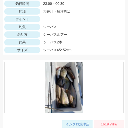
釣行時間
23:00～00:30
釣場
大井川・焼津周辺
ポイント
釣魚
シーバス
釣り方
シーバスルアー
釣果
シーバス2本
サイズ
シーバス45~52cm
イシグロ焼津店
1619 view