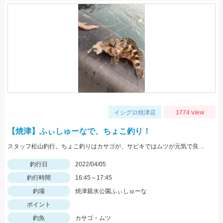
イシグロ焼津店
1774 view
【焼津】ふぃしゅーなで、ちょこ釣り！
スタッフ松山釣行。ちょこ釣りはカサゴが、サビキではムツが元気で良く釣れました。全てリリースしました。
釣行日
2022/04/05
釣行時間
16:45～17:45
釣場
焼津親水公園ふぃしゅーな
ポイント
釣魚
カサゴ・ムツ