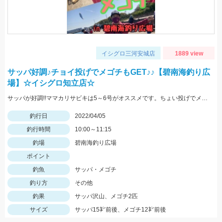
イシグロ三河安城店
1889 view
サッパ好調♪チョイ投げでメゴチもGET♪♪【碧南海釣り広
場】☆イシグロ知立店☆
サッパが好調!!ママカリサビキは5～6号がオススメです。ちょい投げでメゴチも釣れましたよ♪
釣行日
2022/04/05
釣行時間
10:00～11:15
釣場
碧南海釣り広場
ポイント
釣魚
サッパ・メゴチ
釣り方
その他
釣果
サッパ沢山、メゴチ2匹
サイズ
サッパ15㌢前後、メゴチ12㌢前後