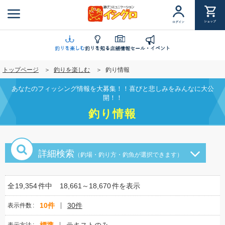
メ
イ
ショップ
ログイン
ン
コ
ン
釣りを楽しむ
釣りを知る
店舗情報
セール・イベント
テ
トップページ
釣りを楽しむ
釣り情報
ン
ツ
あなたのフィッシング情報を大募集！！喜びと悲しみをみんなに大公
に
開！！
移
釣り情報
動
詳細検索
（釣場・釣り方・釣魚が選択できます）
全
19,354
件中
18,661～18,670
件を表示
10件
30件
表示件数