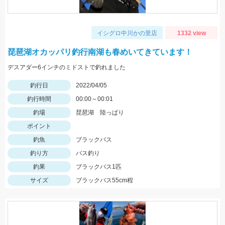
イシグロ中川かの里店
1332 view
琵琶湖オカッパリ釣行南湖も春めいてきています！
デスアダー6インチのミドストで釣れました
釣行日
2022/04/05
釣行時間
00:00～00:01
釣場
琵琶湖 陸っぱり
ポイント
釣魚
ブラックバス
釣り方
バス釣り
釣果
ブラックバス1匹
サイズ
ブラックバス55cm程