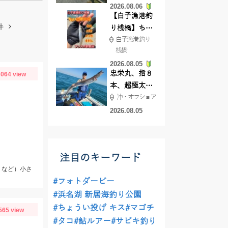
2026.08.06
てきました
【白子漁港釣
件
り桟橋】ちょ
白子漁港 釣り
い投げ釣りが
桟橋
絶好調!キスや
2026.08.05
ハゼが簡単に
忠栄丸、指８
064 view
釣れますよ💛
本、超極太ド
沖・オフショア
ラゴン登場！
2026.08.05
注目のキーワード
リなど）小さ
#フォトダービー
#浜名湖 新居海釣り公園
#ちょうい投げ キス
#マゴチ
565 view
#タコ
#鮎ルアー
#サビキ釣り