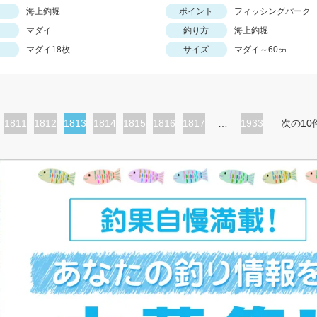
海上釣堀
ポイント
フィッシングパーク
マダイ
釣り方
海上釣堀
マダイ18枚
サイズ
マダイ～60㎝
ペ
1811
ペ
1812
カ
1813
ペ
1814
ペ
1815
ペ
1816
ペ
1817
…
1933
次の10
ー
ー
レ
ー
ー
ー
ー
ジ
ジ
ン
ジ
ジ
ジ
ジ
ト
ペ
ー
ジ