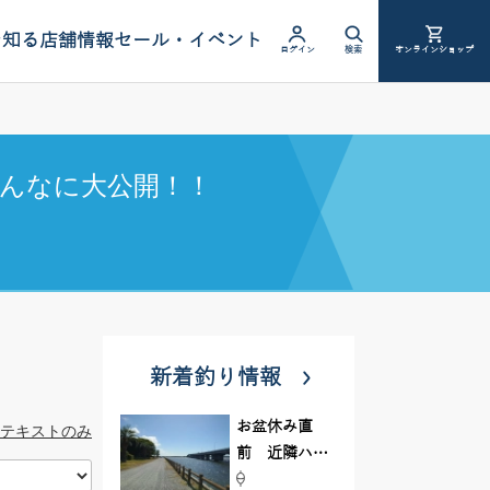
を知る
店舗情報
セール・イベント
ログイン
検索
オンラインショップ
んなに大公開！！
新着釣り情報
お盆休み直
テキストのみ
前 近隣ハゼ
釣り場調査し