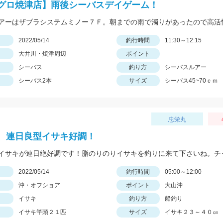
グロ焼津店】雨後シーバスデイゲーム！
日
2022/05/14
釣行時間
11:30～12:15
大井川・焼津周辺
ポイント
シーバス
釣り方
シーバスルアー
シーバス2本
サイズ
シーバス45~70ｃｍ
忠栄丸
、連日良型イサキ好調！
日
2022/05/14
釣行時間
05:00～12:00
沖・オフショア
ポイント
大山沖
イサキ
釣り方
船釣り
イサキ竿頭２１匹
サイズ
イサキ２３～４０㎝