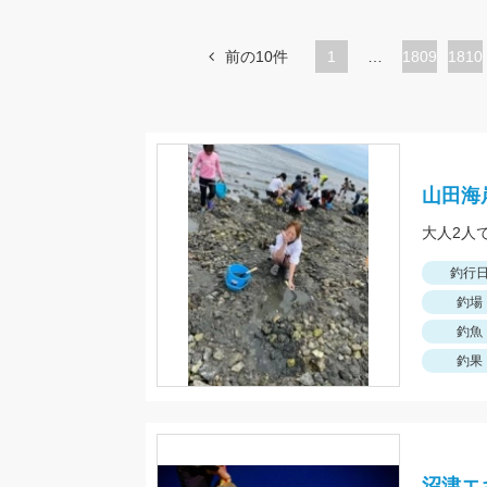
前の10件
1
…
ペ
1809
ペ
1810
ー
ー
ジ
ジ
山田海
大人2人
釣行
釣場
釣魚
釣果
沼津エ