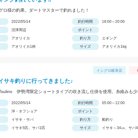
グロ様の釣果。ダートマスターで釣れました！
日
2022/05/14
釣行時間
18:00～20:00
沼津周辺
ポイント
アオリイカ
釣り方
エギング
アオリイカ1杯
サイズ
アオリイカ1kg
イシグロ岐阜店
イサキ釣りに行ってきました♪
日
2022/05/14
釣行時間
05:00～12:00
沖・オフショア
ポイント
イサキ・サバ
釣り方
船釣り
イサキ5匹、サバ1匹
サイズ
イサキ～34㎝、サバ4