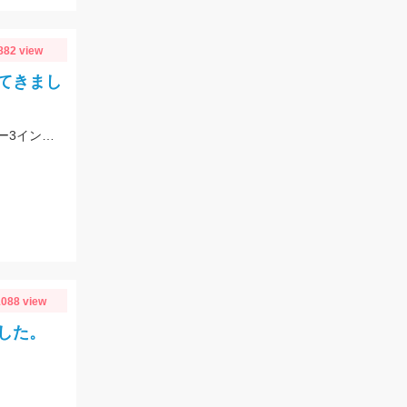
882 view
てきまし
水潮の影響でアオリイカは不発。マゴチは好調でした！ヒットルアーはスタッガー3インチアカキン
088 view
した。