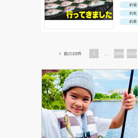
釣場
釣魚
釣果
前の10件
1
…
ペ
1809
ペ
1810
ー
ー
ジ
ジ