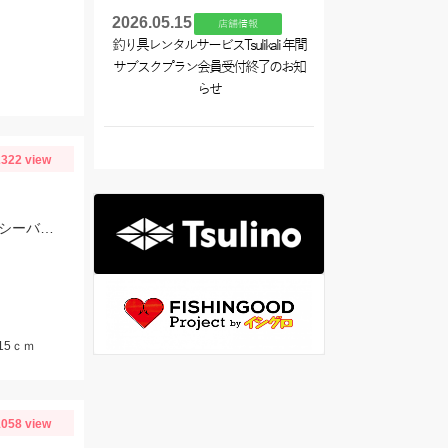
2026.05.15
店舗情報
釣り具レンタルサービスTsulikali 年間
サブスクプラン会員受付終了のお知
らせ
322 view
コマセ無し投げサビキで小鯖を釣り、トレブルフック首掛けで泳がせして10分でシーバスヒット。
15ｃｍ
058 view