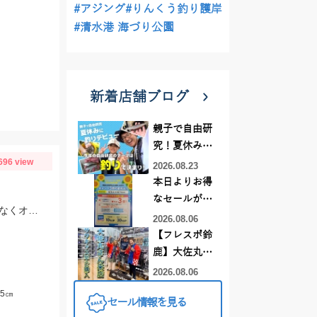
#アジング
#りんくう釣り護岸
#清水港 海づり公園
新着店舗ブログ
親子で自由研
究！夏休みに
696 view
釣りデビュー
2026.08.23
本日よりお得
なセールがス
仕掛けはTsulino 伊勢湾限定ショートタイプの吹き流し仕掛を使用。糸絡みも少なくオススメです！
タート!!
2026.08.06
【フレスポ鈴
鹿】大佐丸様
来店☆サワラ
2026.08.06
キャスティン
5㎝
セール情報を見る
グ竿ツリノ購