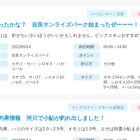
ペペロンチーノ五世
2
ったかな？ 吉良サンライズパーク始まったぜーーー！
日
2022/05/14
釣行時間
05:00～14:00
吉良サンライズパーク
ポイント
カサゴ・サバ・シロギス・ハゼ・
釣り方
その他
メバル
カサゴ5、サバ17、シロギス10、
サイズ
カサゴ14センチ弱、サ
ハゼ4、メバル3
弱、シロギス15〜25
5〜25弱、メバル14
イシグロカインズモール彦根店
2
釣果情報 河川で小鮎が釣れ出しました！