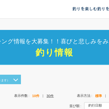
釣りを楽しむ
釣り
シング情報を大募集！！喜びと悲しみをみ
釣り情報
きます）
表示件数
表示方法
10件
30件
標準
並び順