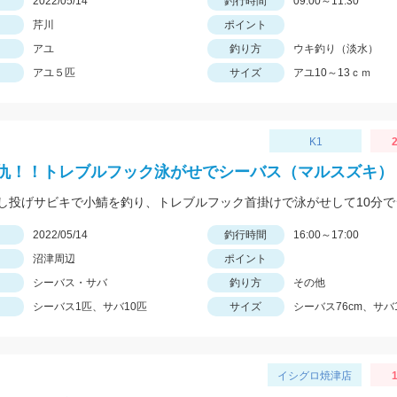
日
2022/05/14
釣行時間
09:00～11:30
芹川
ポイント
アユ
釣り方
ウキ釣り（淡水）
アユ５匹
サイズ
アユ10～13ｃｍ
K1
2
仇！！トレブルフック泳がせでシーバス（マルスズキ）
日
2022/05/14
釣行時間
16:00～17:00
沼津周辺
ポイント
シーバス・サバ
釣り方
その他
シーバス1匹、サバ10匹
サイズ
シーバス76cm、サバ
イシグロ焼津店
1