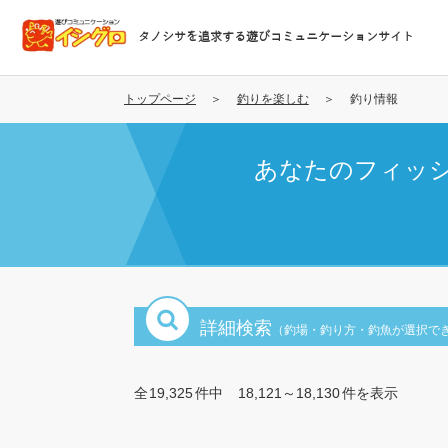
メ
イ
タノシサを追求する遊びコミュニケーションサイト
ン
コ
ン
トップページ
釣りを楽しむ
釣り情報
テ
ン
あなたのフィッ
ツ
に
移
動
詳細検索
（釣場・釣り方・釣魚が選択で
全
19,325
件中
18,121～18,130
件を表示