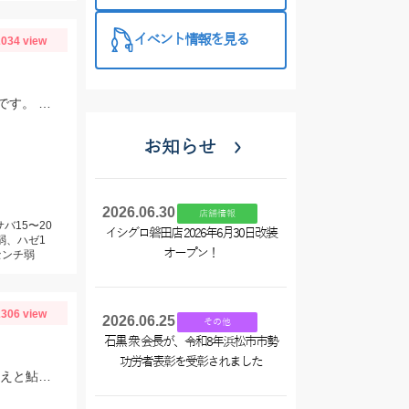
入☆
イベント情報を見る
034 view
さびき釣りは、針がちいさいほうがいいかもしれません。ピンクスキンおすすめです。 根魚は、ゴールドイソメがおすすめです。
お知らせ
2026.06.30
店舗情報
バ15〜20
イシグロ磐田店 2026年6月30日改装
弱、ハゼ1
オープン！
センチ弱
306 view
2026.06.25
その他
石黒 衆 会長が、令和8年浜松市市勢
功労者表彰を受彰されました
芹川での釣果、ハリのサイズは2.0～2.5号、オモリは1.0号、エサは特選小鮎まきえと鮎乱舞を混ぜて使用。