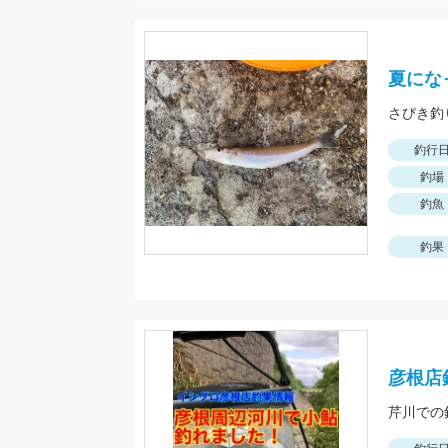
夏にな
釣行
釣場
釣魚
釣果
彦根店