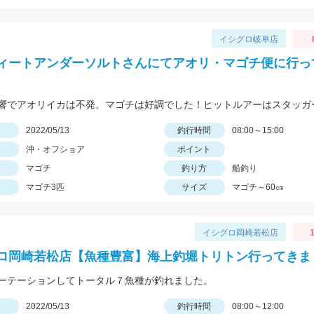
イシグロ岐阜店
ィートアンダーソルトさんにてアオリ・マゴチ便に行っ
日
2022/05/13
釣行時間
08:00～15:00
沖・オフショア
ポイント
マゴチ
釣り方
船釣り
マゴチ3匹
サイズ
マゴチ～60㎝
イシグロ岡崎若松店
1
ロ岡崎若松店【魚種豊富】海上釣堀トリトン行ってきま
ーテーションしてトータル７魚種が釣れました。
日
2022/05/13
釣行時間
08:00～12:00