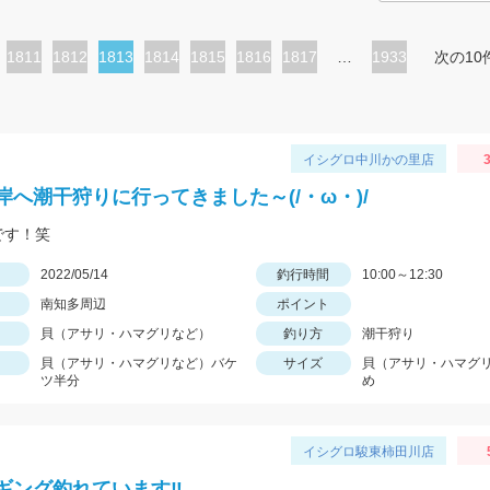
ペ
1811
ペ
1812
カ
1813
ペ
1814
ペ
1815
ペ
1816
ペ
1817
…
1933
次の10
ー
ー
レ
ー
ー
ー
ー
ジ
ジ
ン
ジ
ジ
ジ
ジ
ト
イシグロ中川かの里店
3
ペ
岸へ潮干狩りに行ってきました～(/・ω・)/
ー
です！笑
ジ
日
2022/05/14
釣行時間
10:00～12:30
南知多周辺
ポイント
貝（アサリ・ハマグリなど）
釣り方
潮干狩り
貝（アサリ・ハマグリなど）バケ
サイズ
貝（アサリ・ハマグ
ツ半分
め
イシグロ駿東柿田川店
ギング釣れています‼