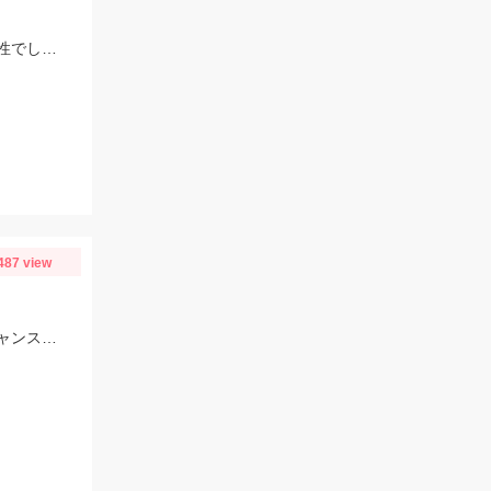
ヒットルアーはザブラシステムミノー７Ｆ。朝までの雨で濁りがあったので高活性でした！
487 view
旬の絶品イサキが連日絶好調です！脂のりのりイサキを釣りに来て下さいね。チャンスですよ