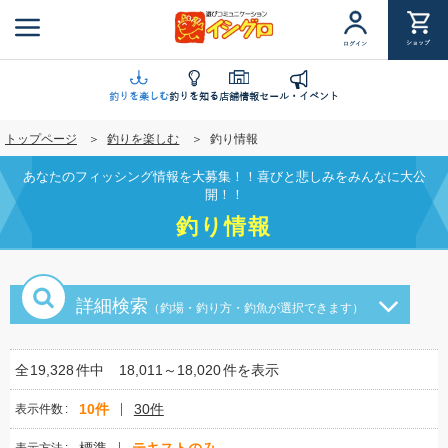
メ
イ
ショップ
ログイン
ン
コ
ン
釣りを楽しむ
釣りを知る
店舗情報
セール・イベント
テ
トップページ
釣りを楽しむ
釣り情報
ン
ツ
あなたのフィッシング情報を大募集！！喜びと悲しみをみんなに大公
に
開！！
移
釣り情報
動
詳細検索
（釣場・釣り方・釣魚が選択できます）
全
19,328
件中
18,011～18,020
件を表示
10件
30件
表示件数