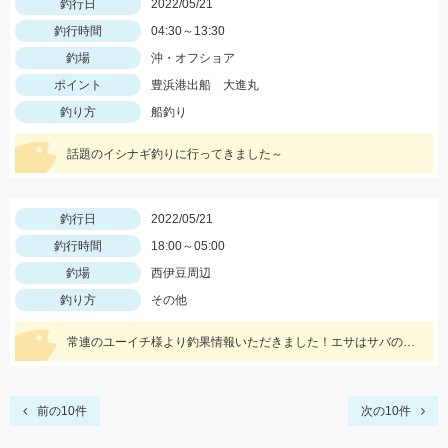
釣行日
2022/05/21
釣行時間
04:30～13:30
釣場
沖・オフショア
ポイント
豊浜港出船 大進丸
釣り方
船釣り
話題のイシナギ釣りに行ってきました～
釣行日
2022/05/21
釣行時間
18:00～05:00
釣場
西伊豆周辺
釣り方
その他
常連のユーイチ様より釣果情報いただきました！エサはサバの切り身とイカタンを使用。
前の10件
次の10件