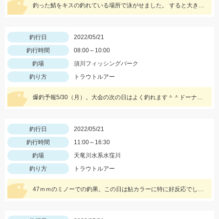
釣った鯖をキスの釣れている場所で泳がせました。 すると大きな当たりがーそれから頑張って釣り上げました。
釣行日
2022/05/21
釣行時間
08:00～10:00
釣場
須川フィッシングパーク
釣り方
トラウトルアー
爆釣予報5/30（月）。大会の次の日はよく釣れます＾＾ドーナ１ｇ蛍光ザキヤマメやミノーなどがオススメ。
釣行日
2022/05/21
釣行時間
11:00～16:30
釣場
天竜川水系水窪川
釣り方
トラウトルアー
47ｍｍのミノーでの釣果。この日は鮎カラーに特に好反応でした。