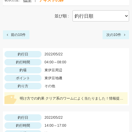
標準
テキストのみ
表示方法
並び順
前の10件
次の10件
釣行日
2022/05/22
釣行時間
04:00～08:00
釣場
東伊豆周辺
ポイント
東伊豆地磯
釣り方
その他
明け方での釣果 クリア系のワームによく当たりました！情報提供ありがとうございます。
釣行日
2022/05/22
釣行時間
14:00～17:00