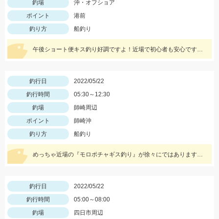
釣場
沖・オフショア
ポイント
港前
釣り方
船釣り
午後ショート便キス釣り好調ですよ！近場で初心者も安心です。午前便ではイサキ釣りへ出船中！
釣行日
2022/05/22
釣行時間
05:30～12:30
釣場
師崎周辺
ポイント
師崎沖
釣り方
船釣り
めっちゃ近場の『モロポチャギス釣り』が徐々にではありますが釣れ出して来てますよッ(*⁰▿⁰*)
釣行日
2022/05/22
釣行時間
05:00～08:00
釣場
四日市周辺