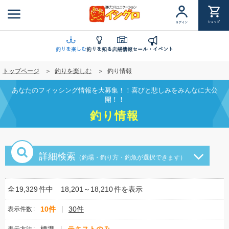
メ
イ
ショップ
ログイン
ン
コ
ン
釣りを楽しむ
釣りを知る
店舗情報
セール・イベント
テ
トップページ
釣りを楽しむ
釣り情報
ン
ツ
あなたのフィッシング情報を大募集！！喜びと悲しみをみんなに大公
に
開！！
移
釣り情報
動
詳細検索
（釣場・釣り方・釣魚が選択できます）
全
19,329
件中
18,201～18,210
件を表示
10件
30件
表示件数