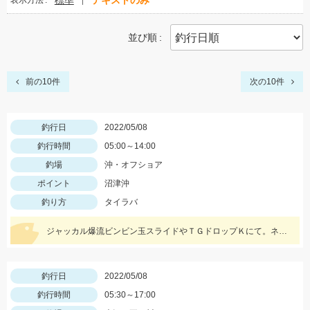
標準
テキストのみ
表示方法
並び順
前の10件
次の10件
釣行日
2022/05/08
釣行時間
05:00～14:00
釣場
沖・オフショア
ポイント
沼津沖
釣り方
タイラバ
ジャッカル爆流ビンビン玉スライドやＴＧドロップＫにて。ネクタイのカラーは黒やチャートです！
釣行日
2022/05/08
釣行時間
05:30～17:00