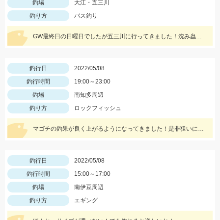
釣場
大江・五三川
釣り方
バス釣り
GW最終日の日曜日でしたが五三川に行ってきました！沈み蟲の1.8が高反応でした！沈み蟲1.8のズル引きで釣果を出せてオフセットフックなので根掛かりも少なくてオススメですよ！
釣行日
2022/05/08
釣行時間
19:00～23:00
釣場
南知多周辺
釣り方
ロックフィッシュ
マゴチの釣果が良く上がるようになってきました！是非狙いに行きましょう♪
釣行日
2022/05/08
釣行時間
15:00～17:00
釣場
南伊豆周辺
釣り方
エギング