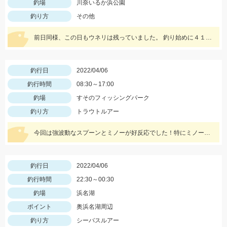
釣場
川奈いるか浜公園
釣り方
その他
前日同様、この日もウネリは残っていました。 釣り始めに４１㎝が沖目で釣れましたが 手前はリリースサイズが多かったです。
釣行日
2022/04/06
釣行時間
08:30～17:00
釣場
すそのフィッシングパーク
釣り方
トラウトルアー
今回は強波動なスプーンとミノーが好反応でした！特にミノーが終始入れ食いでした♪
釣行日
2022/04/06
釣行時間
22:30～00:30
釣場
浜名湖
ポイント
奥浜名湖周辺
釣り方
シーバスルアー