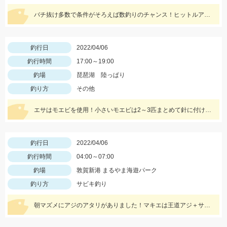
バチ抜け多数で条件がそろえば数釣りのチャンス！ヒットルアーはジップベイツのクロストリガー
釣行日
2022/04/06
釣行時間
17:00～19:00
釣場
琵琶湖 陸っぱり
釣り方
その他
エサはモエビを使用！小さいモエビは2～3匹まとめて針に付けるのがオススメ！
釣行日
2022/04/06
釣行時間
04:00～07:00
釣場
敦賀新港 まるやま海遊パーク
釣り方
サビキ釣り
朝マズメにアジのアタリがありました！マキエは王道アジ＋サビキ三昧がオススメ！！