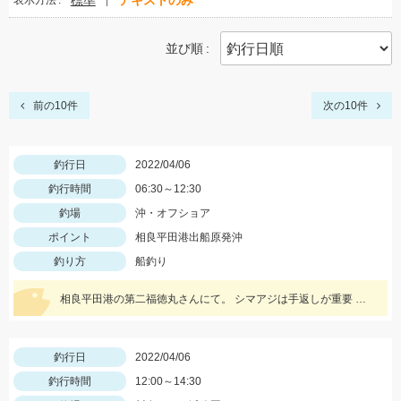
標準
テキストのみ
表示方法
並び順
前の10件
次の10件
釣行日
2022/04/06
釣行時間
06:30～12:30
釣場
沖・オフショア
ポイント
相良平田港出船原発沖
釣り方
船釣り
相良平田港の第二福徳丸さんにて。 シマアジは手返しが重要 ２～３分アタリがなかったら上げる。
釣行日
2022/04/06
釣行時間
12:00～14:30