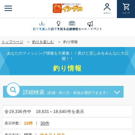
メ
イ
ショップ
ログイン
ン
コ
ン
釣りを楽しむ
釣りを知る
店舗情報
セール・イベント
テ
トップページ
釣りを楽しむ
釣り情報
ン
ツ
あなたのフィッシング情報を大募集！！喜びと悲しみをみんなに大公
に
開！！
移
釣り情報
動
詳細検索
（釣場・釣り方・釣魚が選択できます）
全
19,336
件中
18,631～18,640
件を表示
10件
30件
表示件数