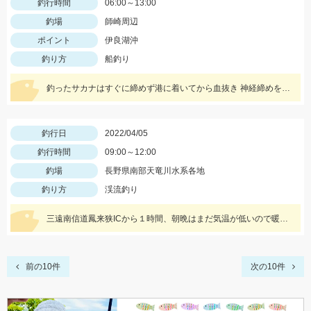
釣行時間
06:00～13:00
釣場
師崎周辺
ポイント
伊良湖沖
釣り方
船釣り
釣ったサカナはすぐに締めず港に着いてから血抜き 神経締めをしますので旨さ 食感が違い過ぎますッ‼︎
釣行日
2022/04/05
釣行時間
09:00～12:00
釣場
長野県南部天竜川水系各地
釣り方
渓流釣り
三遠南信道鳳来狭ICから１時間、朝晩はまだ気温が低いので暖かな格好で出かけて下さい。
前の10件
次の10件