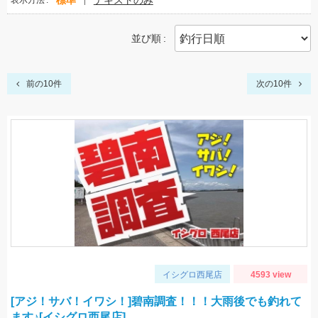
標準
テキストのみ
表示方法
並び順
前の10件
次の10件
イシグロ西尾店
4593 view
[アジ！サバ！イワシ！]碧南調査！！！大雨後でも釣れて
ます♪[イシグロ西尾店]