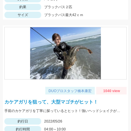
釣果
ブラックバス２匹
サイズ
ブラックバス最大42ｃｍ
DUOプロスタッフ橋本康宏
1040 view
カケアガリを狙って、大型マゴチがヒット！
手前のカケアガリを丁寧に探っているとヒット！強いヘッドシェイクがたまりません！
釣行日
2022/05/26
釣行時間
04:00～10:00