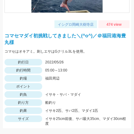
イシグロ岡崎大樹寺店
474 view
コマセマダイ初挑戦してきました＼(^o^)／＠福田港海豊
丸様
コマセはオキアミ。刺しエサはGクリル3Lを使用。
釣行日
2022/05/26
釣行時間
05:00～13:00
釣場
福田周辺
ポイント
釣魚
イサキ・サバ・マダイ
釣り方
船釣り
釣果
イサキ2匹、サバ2匹、マダイ1匹
サイズ
イサキ25cm前後、サバ最大35cm、マダイ30cm程
度