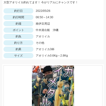
大型アオリイカ釣れてます！ 今がリアルにチャンスです！
釣行日
2022/05/26
釣行時間
06:50～14:30
釣場
南伊豆周辺
ポイント
中木港出船 沖磯
釣魚
アオリイカ
釣り方
その他
釣果
アオリイカ3杯
サイズ
アオリイカ0.6Kg～2.8Kg