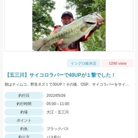
イシグロ岐阜店
1290 view
【五三川】サイコロラバーで40UPが１撃でした！
朝はティムコ、野良ネズミで30UP！その後、OSP、サイコラバーをサイトで使い、40UPをGETしました！
釣行日
2022/05/26
釣行時間
05:00～11:00
釣場
大江・五三川
ポイント
釣魚
ブラックバス
釣り方
バス釣り