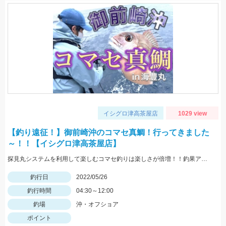
イシグロ津高茶屋店
1029 view
【釣り遠征！】御前崎沖のコマセ真鯛！行ってきました
～！！【イシグロ津高茶屋店】
探見丸システムを利用して楽しむコマセ釣りは楽しさが倍増！！釣果アップの秘訣も！！
釣行日
2022/05/26
釣行時間
04:30～12:00
釣場
沖・オフショア
ポイント