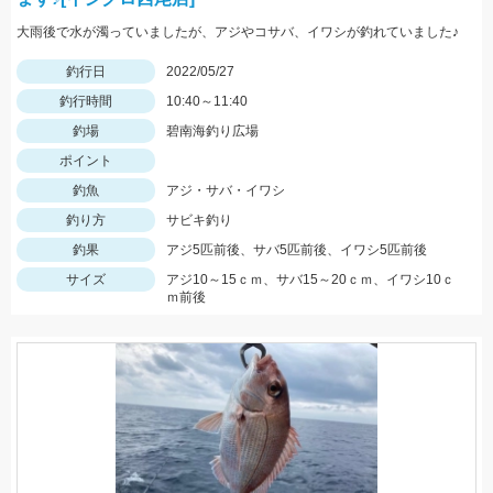
大雨後で水が濁っていましたが、アジやコサバ、イワシが釣れていました♪
釣行日
2022/05/27
釣行時間
10:40～11:40
釣場
碧南海釣り広場
ポイント
釣魚
アジ・サバ・イワシ
釣り方
サビキ釣り
釣果
アジ5匹前後、サバ5匹前後、イワシ5匹前後
サイズ
アジ10～15ｃｍ、サバ15～20ｃｍ、イワシ10ｃ
ｍ前後