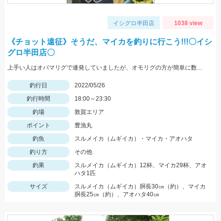
イシグロ半田店
1038 view
《チョット遠征》そうだ、マイカを釣りに行こう!!!〇イシ
グロ半田店〇
上手い人はオバマリグで連発していましたが、オモリグの方が簡単に数を伸ばすことが出来ました!! オモリグ×スイスイドロッパーが大当たり!!
釣行日
2022/05/26
釣行時間
18:00～23:30
釣場
敦賀エリア
ポイント
豊漁丸
釣魚
スルメイカ（ムギイカ）・マイカ・アオハタ
釣り方
その他
釣果
スルメイカ（ムギイカ）12杯、マイカ29杯、アオ
ハタ1匹
サイズ
スルメイカ（ムギイカ）胴長30㎝（約）、マイカ
胴長25㎝（約）、アオハタ40㎝