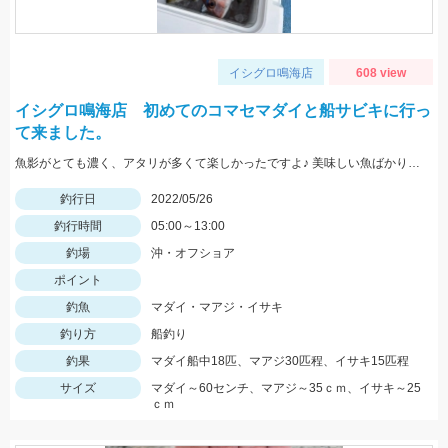
イシグロ鳴海店
608 view
イシグロ鳴海店 初めてのコマセマダイと船サビキに行っ
て来ました。
魚影がとても濃く、アタリが多くて楽しかったですよ♪ 美味しい魚ばかり釣れました♪
釣行日
2022/05/26
釣行時間
05:00～13:00
釣場
沖・オフショア
ポイント
釣魚
マダイ・マアジ・イサキ
釣り方
船釣り
釣果
マダイ船中18匹、マアジ30匹程、イサキ15匹程
サイズ
マダイ～60センチ、マアジ～35ｃｍ、イサキ～25
ｃｍ