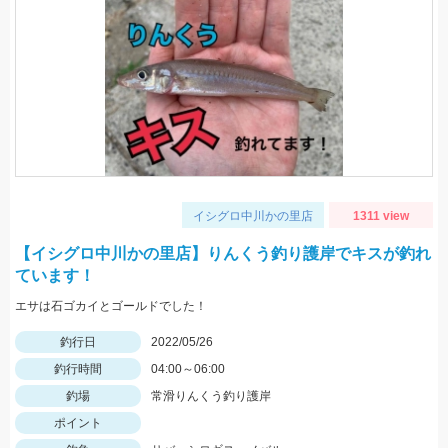
イシグロ中川かの里店
1311 view
【イシグロ中川かの里店】りんくう釣り護岸でキスが釣れ
ています！
エサは石ゴカイとゴールドでした！
釣行日
2022/05/26
釣行時間
04:00～06:00
釣場
常滑りんくう釣り護岸
ポイント