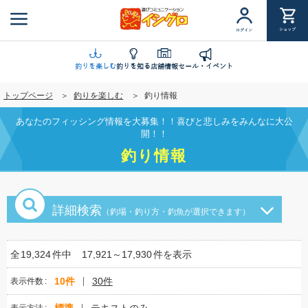
メ
イ
ショップ
ログイン
ン
コ
ン
釣りを楽しむ
釣りを知る
店舗情報
セール・イベント
テ
トップページ
釣りを楽しむ
釣り情報
ン
ツ
あなたのフィッシング情報を大募集！！喜びと悲しみをみんなに大公
に
開！！
移
釣り情報
動
詳細検索
（釣場・釣り方・釣魚が選択できます）
全
19,324
件中
17,921～17,930
件を表示
10件
30件
表示件数