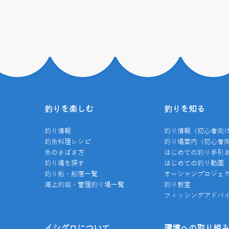
釣りを楽しむ
釣りを知る
釣り情報
釣り情報（初心者向
釣魚料理レシピ
釣り場案内（初心者
魚のさばき方
はじめての釣り手引
釣り場を探す
はじめての釣り動画
釣り船・船宿一覧
オーシャンプロジェ
海上釣堀・管理釣り場一覧
釣り教室
フィッシングアドバ
イシグロについて
環境への取り組