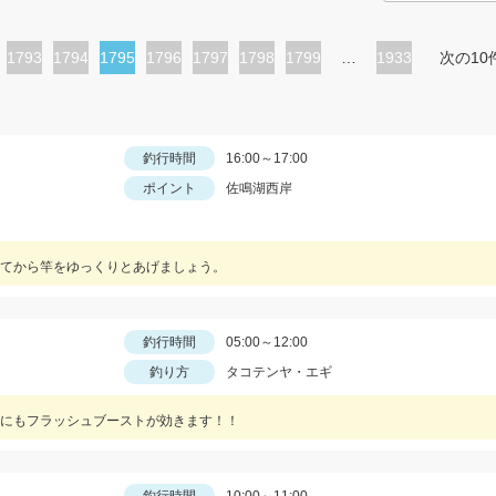
ペ
1793
ペ
1794
カ
1795
ペ
1796
ペ
1797
ペ
1798
ペ
1799
…
1933
次の10
ー
ー
レ
ー
ー
ー
ー
ジ
ジ
ン
ジ
ジ
ジ
ジ
ト
釣行時間
16:00～17:00
ポイント
佐鳴湖西岸
ペ
ー
ジ
てから竿をゆっくりとあげましょう。
釣行時間
05:00～12:00
釣り方
タコテンヤ・エギ
にもフラッシュブーストが効きます！！