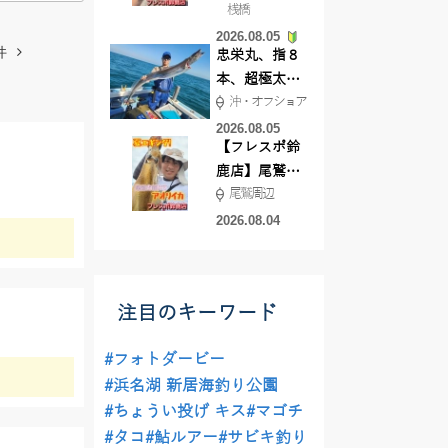
桟橋
絶好調!キスや
2026.08.05
ハゼが簡単に
件
忠栄丸、指８
釣れますよ💛
本、超極太ド
沖・オフショア
ラゴン登場！
2026.08.05
【フレスポ鈴
鹿店】尾鷲方
尾鷲周辺
面にて夏イカ
エギング!!
2026.08.04
注目のキーワード
#フォトダービー
#浜名湖 新居海釣り公園
#ちょうい投げ キス
#マゴチ
#タコ
#鮎ルアー
#サビキ釣り