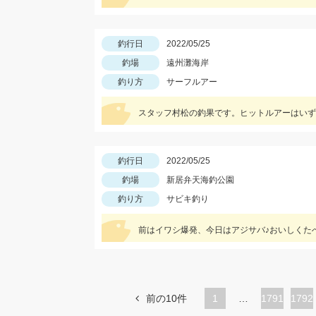
釣行日
2022/05/25
釣場
遠州灘海岸
釣り方
サーフルアー
スタッフ村松の釣果です。ヒットルアーはいず
釣行日
2022/05/25
釣場
新居弁天海釣公園
釣り方
サビキ釣り
前はイワシ爆発、今日はアジサバ♪おいしくた
前の10件
1
…
ペ
1791
ペ
1792