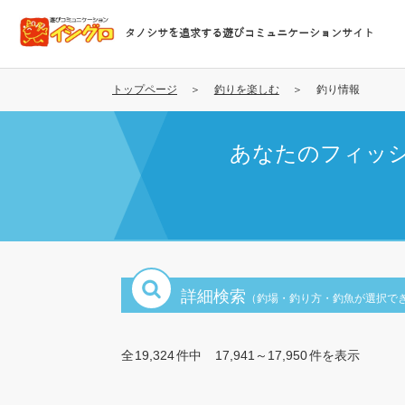
メ
イ
タノシサを追求する遊びコミュニケーションサイト
ン
コ
ン
トップページ
釣りを楽しむ
釣り情報
テ
ン
あなたのフィッ
ツ
に
移
動
詳細検索
（釣場・釣り方・釣魚が選択で
全
19,324
件中
17,941～17,950
件を表示