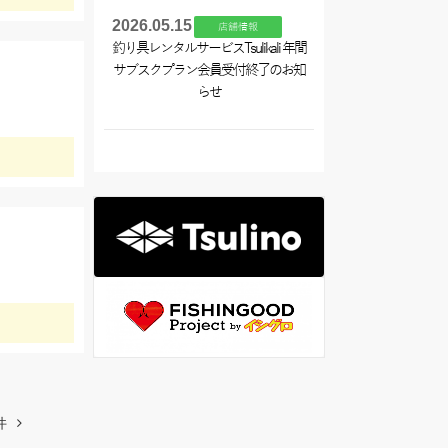
2026.05.15
店舗情報
釣り具レンタルサービスTsulikali 年間
サブスクプラン会員受付終了のお知
らせ
件