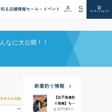
を知る
店舗情報
セール・イベント
ログイン
検索
オンラインショップ
んなに大公開！！
新着釣り情報
【白子漁港釣
テキストのみ
り桟橋】ちょ
白子漁港 釣り
い投げ釣りが