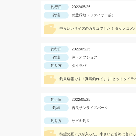
釣行日
2022/05/25
釣場
武豊緑地（ファイザー前）
中々いいサイズのカサゴでした！ タケノコメ
釣行日
2022/05/25
釣場
沖・オフショア
釣り方
タイラバ
釣果速報です！真鯛釣れてます!!ヒットタイ
釣行日
2022/05/25
釣場
吉良サンライズパーク
釣り方
サビキ釣り
待望の豆アジが入った。小さいと贅沢は言いっ