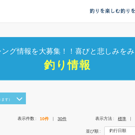
釣りを楽しむ
釣り
シング情報を大募集！！喜びと悲しみをみ
釣り情報
きます）
表示件数
表示方法
10件
30件
標準
並び順