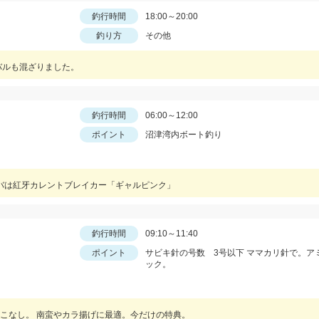
釣行時間
18:00～20:00
釣り方
その他
バルも混ざりました。
釣行時間
06:00～12:00
ポイント
沼津湾内ボート釣り
ラバは紅牙カレントブレイカー「ギャルピンク」
釣行時間
09:10～11:40
ポイント
サビキ針の号数 3号以下 ママカリ針で。ア
ック。
こなし。 南蛮やカラ揚げに最適。今だけの特典。