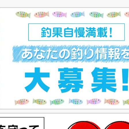
ー
ー
レ
ー
ー
ー
ー
ジ
ジ
ン
ジ
ジ
ジ
ジ
ト
ペ
ー
ジ