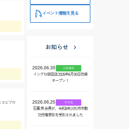
目白押し！！
このお得な機
イベント情報を見る
会をぜひご利
用くださ
い！！
お知らせ
2026.06.30
店舗情報
イシグロ磐田店 2026年6月30日改装
オープン！
2026.06.25
ミエビブロ
その他
石黒 衆 会長が、令和8年浜松市市勢
功労者表彰を受彰されました