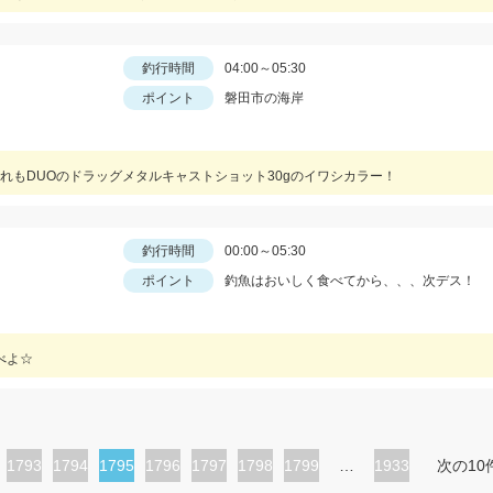
釣行時間
04:00～05:30
ポイント
磐田市の海岸
れもDUOのドラッグメタルキャストショット30gのイワシカラー！
釣行時間
00:00～05:30
ポイント
釣魚はおいしく食べてから、、、次デス！
べよ☆
ペ
1793
ペ
1794
カ
1795
ペ
1796
ペ
1797
ペ
1798
ペ
1799
…
1933
次の10