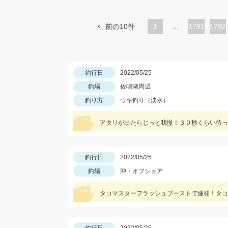
前の10件
1
…
ペ
1791
ペ
1792
ー
ー
ジ
ジ
釣行日
2022/05/25
釣場
佐鳴湖周辺
釣り方
ウキ釣り（淡水）
アタリが出たらじっと我慢！３０秒くらい待っ
釣行日
2022/05/25
釣場
沖・オフショア
タコマスターフラッシュブーストで連発！タコ