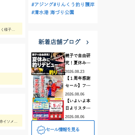
#アジング
#りんくう釣り護岸
#清水港 海づり公園
今シーズンのハゼの様子を見てきました。ハゼクラの後ろをたくさんのハゼが付いてきたので今後楽しみですよ♪今後もちょくちょく様子見てきますね。
新着店舗ブログ
親子で自由研
究！夏休みに
釣りデビュー
2026.08.23
【１周年感謝
セール】フレ
スポ鈴鹿店！
2026.08.06
オススメ竿 リ
【いよいよ本
ールをご紹介
日よりスター
❤買うなら今
ト】この夏、
2026.08.06
毎投アタリはあり楽しめました。12時近くなって潮が満ちてきたらまた食い良くなりましたが、エサ切れで終了しました。エサは赤イソメでした。
がお得です！
最大にお得に
セール情報を見る
なるセールが