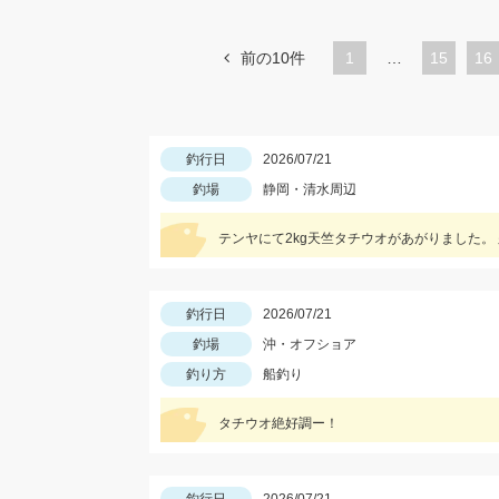
前の10件
1
…
ペ
15
ペ
16
ー
ー
ジ
ジ
釣行日
2026/07/21
釣場
静岡・清水周辺
釣行日
2026/07/21
釣場
沖・オフショア
釣り方
船釣り
タチウオ絶好調ー！