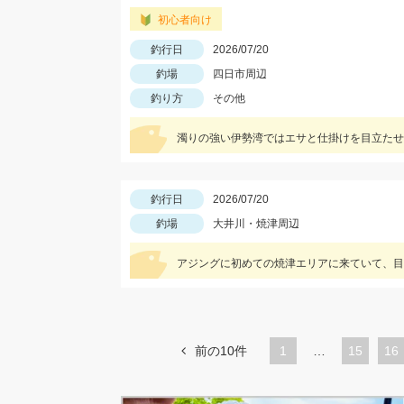
初心者向け
釣行日
2026/07/20
釣場
四日市周辺
釣り方
その他
釣行日
2026/07/20
釣場
大井川・焼津周辺
アジングに初めての焼津エリアに来ていて、目
前の10件
1
…
ペ
15
ペ
16
ー
ー