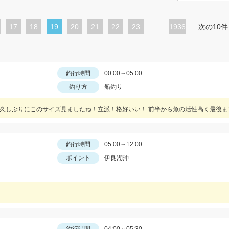
ペ
17
ペ
18
カ
19
ペ
20
ペ
21
ペ
22
ペ
23
…
1936
次の10件
ー
ー
レ
ー
ー
ー
ー
ジ
ジ
ン
ジ
ジ
ジ
ジ
ト
釣行時間
00:00～05:00
釣り方
船釣り
ペ
ー
ジ
釣行時間
05:00～12:00
ポイント
伊良湖沖