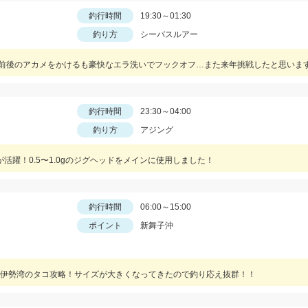
釣行時間
19:30～01:30
釣り方
シーバスルアー
cm前後のアカメをかけるも豪快なエラ洗いでフックオフ…また来年挑戦したと思います
釣行時間
23:30～04:00
釣り方
アジング
活躍！0.5〜1.0gのジグヘッドをメインに使用しました！
釣行時間
06:00～15:00
ポイント
新舞子沖
伊勢湾のタコ攻略！サイズが大きくなってきたので釣り応え抜群！！