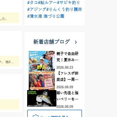
#タコ
#鮎ルアー
#サビキ釣り
#アジング
#りんくう釣り護岸
#清水港 海づり公園
した。
新着店舗ブログ
親子で自由研
究！夏休みに
鳴海店でイワガニを購入し釣行。 濁りが強く風波が高く絶好の条件でした。 黒鯛工房50センチタモ枠を遥かに超える推定57センチ。 他3枚追加
釣りデビュー
2026.08.23
【フレスポ鈴
鹿店】一周年
記念セール開
2026.08.09
催中！新製品
細い先径と強
ルアーロッド
いベリーをど
もお買い
う活かすか |
2026.08.09
得！！！
LOGIGEAR AJ