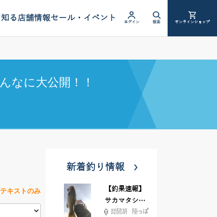
を知る
店舗情報
セール・イベント
ログイン
検索
オンラインショップ
んなに大公開！！
新着釣り情報
【釣果速報】
テキストのみ
サカマタシャ
琵琶湖 陸っぱ
ッド6インチ