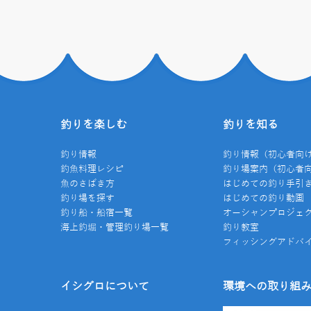
釣りを楽しむ
釣りを知る
釣り情報
釣り情報（初心者向
釣魚料理レシピ
釣り場案内（初心者
魚のさばき方
はじめての釣り手引
釣り場を探す
はじめての釣り動画
釣り船・船宿一覧
オーシャンプロジェ
海上釣堀・管理釣り場一覧
釣り教室
フィッシングアドバ
イシグロについて
環境への取り組