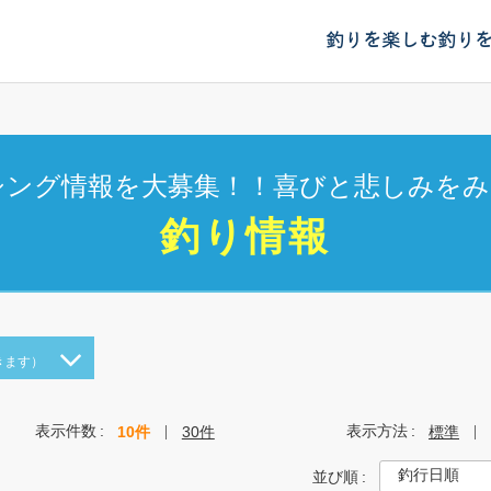
釣りを楽しむ
釣り
シング情報を大募集！！喜びと悲しみをみ
釣り情報
きます）
表示件数
表示方法
10件
30件
標準
並び順