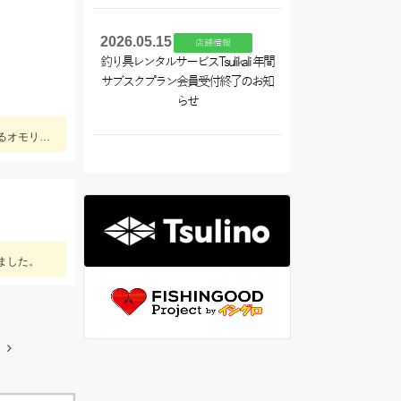
2026.05.15
店舗情報
釣り具レンタルサービスTsulikali 年間
サブスクプラン会員受付終了のお知
らせ
濁りの強い伊勢湾ではエサと仕掛けを目立たせることが超重要です。エサは目立つオレンジ「ゴールドイソメを」を。天秤に付けるオモリにはキラキラ光るTsulino「カスタムカラーシンカー」がベストです。
ました。