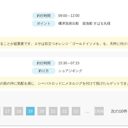
釣行時間
09:00～12:00
ポイント
磯津漁港出船 遊漁船 すばる丸様
釣行時間
15:30～07:15
釣り方
ショアジギング
の前の沖に気配を感じ、シーバスロッドにメタルジグを付けて投げたらゲットでき
ペ
17
ペ
18
カ
19
ペ
20
ペ
21
ペ
22
ペ
23
…
1936
次の10件
ー
ー
レ
ー
ー
ー
ー