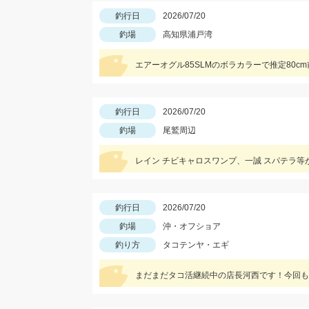
釣行日
2026/07/20
釣場
高知県浦戸湾
エアーオグル85SLMのボラカラーで推定80
釣行日
2026/07/20
釣場
尾鷲周辺
レイン チビキャロスワンプ、一誠 スパテラ等が
釣行日
2026/07/20
釣場
沖・オフショア
釣り方
タコテンヤ・エギ
まだまだタコ活継続中の店長河西です！今回も