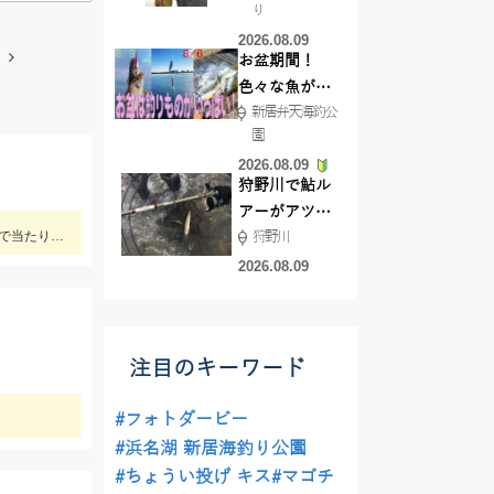
り
で50ジャスト
2026.08.09
ゲット!!
お盆期間！
色々な魚が沢
新居弁天海釣公
山釣れてます
園
よ！
2026.08.09
狩野川で鮎ル
アーがアツ
テンヤにて2kg天竺タチウオがあがりました。 久しぶりにこのサイズ見ましたね！立派！格好いい！ 前半から魚の活性高く最後まで当たり続きました。 テンヤでもエサ釣りぐらいの数釣りも楽しめていました。 テンヤは平均サイズもよく満足する釣行となりました。 テンヤは2名様で21匹と43匹。21匹のお客さんは途中お昼寝でした。その他、エサ釣りとエサ釣りテンヤ混合のお客さん。 エサ釣り54匹 サイズ2～3.5本指 テンヤ21と43匹 サイズ2.5～8本指(最大2kg) 今週7/24深夜便、7/25朝帰りの便ですがグループ様のキャンセル出た為お席に余裕ができました。皆様からのチャレンジお待ちしております。
狩野川
い！！
2026.08.09
注目のキーワード
#フォトダービー
#浜名湖 新居海釣り公園
#ちょうい投げ キス
#マゴチ