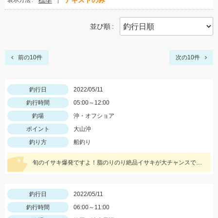
標準
テキストのみ
表示方法
並び順
前の10件
次の10件
釣行日
2022/05/11
釣行時間
05:00～12:00
釣場
沖・オフショア
ポイント
大山沖
釣り方
船釣り
旬のイサキ爆発ですよ！脂のりのり絶品イサキが大チャンスですね。是非どうぞ！
釣行日
2022/05/11
釣行時間
06:00～11:00