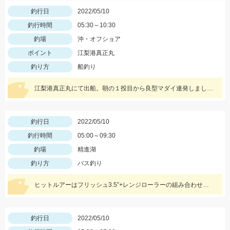
釣行日
2022/05/10
釣行時間
05:30～10:30
釣場
沖・オフショア
ポイント
江梨港真正丸
釣り方
船釣り
江梨港真正丸にて出船。朝の１投目から良型マダイ連発しました！ハリスは4号10ｍを使用。針はチヌ針３号でひかり玉レッド2号を使いました！
釣行日
2022/05/10
釣行時間
05:00～09:30
釣場
精進湖
釣り方
バス釣り
ヒットルアーはフリッシュ3.5”+レンジローラーの組み合わせとスーパースレッジでした！
釣行日
2022/05/10