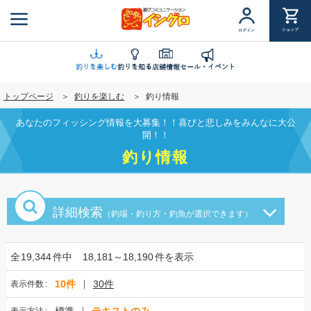
メ
イ
ショップ
ログイン
ン
コ
ン
釣りを楽しむ
釣りを知る
店舗情報
セール・イベント
テ
トップページ
釣りを楽しむ
釣り情報
ン
ツ
あなたのフィッシング情報を大募集！！喜びと悲しみをみんなに大公
に
開！！
移
釣り情報
動
詳細検索
（釣場・釣り方・釣魚が選択できます）
全
19,344
件中
18,181～18,190
件を表示
10件
30件
表示件数