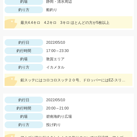
釣場
静岡・清水周辺
釣り方
船釣り
最大4.4キロ 4.2キロ 3キロ ほとんどの方が5枚以上
釣行日
2022/05/10
釣行時間
17:00～23:30
釣場
敦賀エリア
釣り方
イカメタル
鉛スッテにはコロコロスッテ２０号、ドロッパーにはEZ-スリム、スイスイドロッパーをメインに使用しました。
釣行日
2022/05/10
釣行時間
20:00～21:00
釣場
碧南海釣り広場
釣り方
投げ釣り