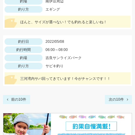
釣場
南伊豆周辺
釣り方
エギング
ほんと、サイズが選べない！でも釣れると楽しいね！
釣行日
2022/05/08
釣行時間
06:00～08:00
釣場
吉良サンライズパーク
釣り方
サビキ釣り
三河湾内サバ回ってきています！今がチャンスです！！
前の10件
次の10件