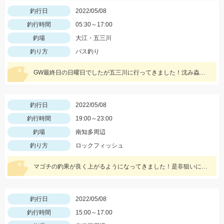
釣行日
2022/05/08
釣行時間
05:30～17:00
釣場
大江・五三川
釣り方
バス釣り
GW最終日の日曜日でしたが五三川に行ってきました！沈み蟲の1.8が高反応でした！沈み蟲1.8のズル引きで釣果を出せてオフセットフックなので根掛かりも少なくてオススメですよ！
釣行日
2022/05/08
釣行時間
19:00～23:00
釣場
南知多周辺
釣り方
ロックフィッシュ
マゴチの釣果が良く上がるようになってきました！是非狙いに行きましょう♪
釣行日
2022/05/08
釣行時間
15:00～17:00