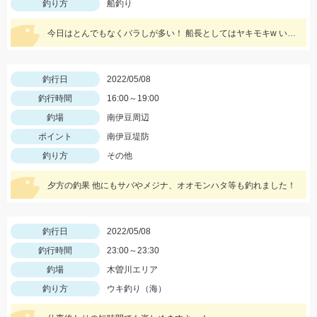
釣り方
船釣り
今日はとんでもなくバラしが多い！ 船長としてはヤキモキw いっ時ハマった流しでバタバタタイム バラし20回以上！
釣行日
2022/05/08
釣行時間
16:00～19:00
釣場
南伊豆周辺
ポイント
南伊豆堤防
釣り方
その他
夕方の釣果 他にもサバやメジナ、オオモンハタ等も釣れました！
釣行日
2022/05/08
釣行時間
23:00～23:30
釣場
木曽川エリア
釣り方
ウキ釣り（海）