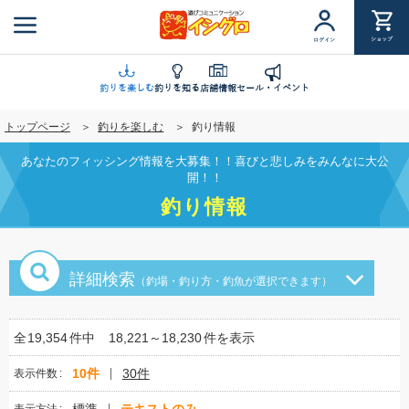
メ
イ
ショップ
ログイン
ン
コ
ン
釣りを楽しむ
釣りを知る
店舗情報
セール・イベント
テ
トップページ
釣りを楽しむ
釣り情報
ン
ツ
あなたのフィッシング情報を大募集！！喜びと悲しみをみんなに大公
に
開！！
移
釣り情報
動
詳細検索
（釣場・釣り方・釣魚が選択できます）
全
19,354
件中
18,221～18,230
件を表示
10件
30件
表示件数