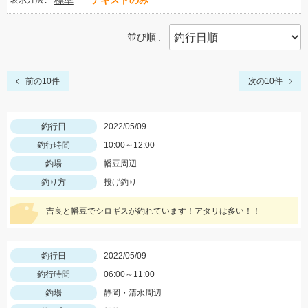
標準
テキストのみ
表示方法
並び順
前の10件
次の10件
釣行日
2022/05/09
釣行時間
10:00～12:00
釣場
幡豆周辺
釣り方
投げ釣り
吉良と幡豆でシロギスが釣れています！アタリは多い！！
釣行日
2022/05/09
釣行時間
06:00～11:00
釣場
静岡・清水周辺