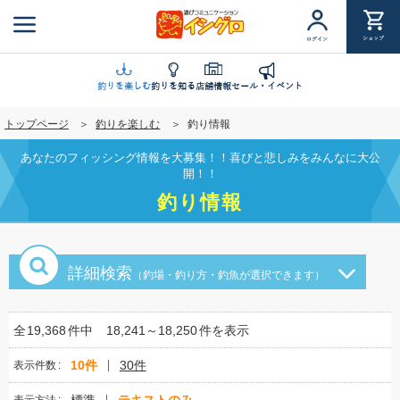
メ
イ
ショップ
ログイン
ン
コ
ン
釣りを楽しむ
釣りを知る
店舗情報
セール・イベント
テ
トップページ
釣りを楽しむ
釣り情報
ン
ツ
あなたのフィッシング情報を大募集！！喜びと悲しみをみんなに大公
に
開！！
移
釣り情報
動
詳細検索
（釣場・釣り方・釣魚が選択できます）
全
19,368
件中
18,241～18,250
件を表示
10件
30件
表示件数