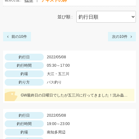
標準
テキストのみ
表示方法
並び順
前の10件
次の10件
釣行日
2022/05/08
釣行時間
05:30～17:00
釣場
大江・五三川
釣り方
バス釣り
GW最終日の日曜日でしたが五三川に行ってきました！沈み蟲の1.8が高反応でした！沈み蟲1.8のズル引きで釣果を出せてオフセットフックなので根掛かりも少なくてオススメですよ！
釣行日
2022/05/08
釣行時間
19:00～23:00
釣場
南知多周辺