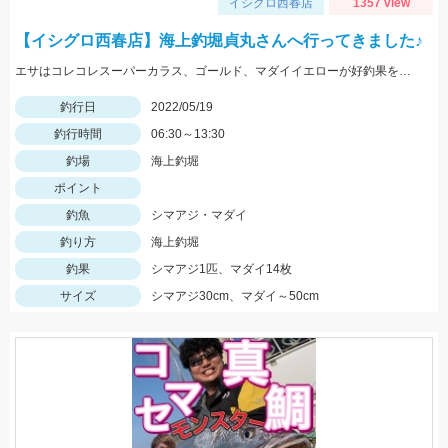
イシグロ西春店
1357 view
【イシグロ西春店】海上釣堀貞丸さんへ行ってきました♪
エサはコレコレスーパーカラス、ゴールド、マダイイエローが好釣果を叩き出しました！タックルはプロミネント海上釣堀両軸ＳＰの感度が最高です！
釣行日
2022/05/19
釣行時間
06:30～13:30
釣場
海上釣堀
ポイント
釣魚
シマアジ・マダイ
釣り方
海上釣堀
釣果
シマアジ1匹、マダイ14枚
サイズ
シマアジ30cm、マダイ～50cm