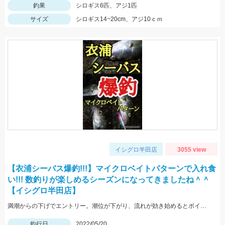
釣果
シロギス6匹、アジ1匹
サイズ
シロギス14~20cm、アジ10ｃｍ
イシグロ半田店
3055 view
【衣浦シーバス爆釣!!!】マイクロベイトパターンで入れ食
い!!! 数釣りが楽しめるシーズンになってきましたね＾＾
【イシグロ半田店】
満潮からの下げでエントリー。潮位が下がり、流れが効き始めるとボイル多数。小型ルアーでスローで巻くと効果的でした。
釣行日
2022/05/20