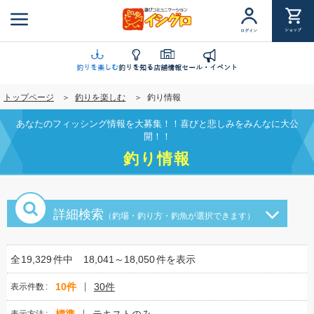
メ
イ
ショップ
ログイン
ン
コ
ン
釣りを楽しむ
釣りを知る
店舗情報
セール・イベント
テ
トップページ
釣りを楽しむ
釣り情報
ン
ツ
あなたのフィッシング情報を大募集！！喜びと悲しみをみんなに大公
に
開！！
移
釣り情報
動
詳細検索
（釣場・釣り方・釣魚が選択できます）
全
19,329
件中
18,041～18,050
件を表示
10件
30件
表示件数