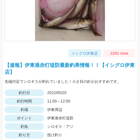
イシグロ伊東店
2291 view
【速報】伊東港赤灯堤防最新釣果情報！！【イシグロ伊東
店】
先端付近でシロギスが釣れていました！小さ目の針がおすすめです。
釣行日
2022/05/20
釣行時間
11:00～12:00
釣場
伊東周辺
ポイント
伊東港赤灯堤防
釣魚
シロギス・アジ
釣り方
投げ釣り