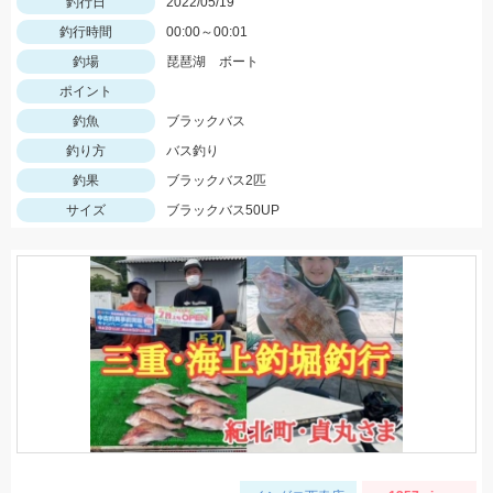
釣行日
2022/05/19
釣行時間
00:00～00:01
釣場
琵琶湖 ボート
ポイント
釣魚
ブラックバス
釣り方
バス釣り
釣果
ブラックバス2匹
サイズ
ブラックバス50UP