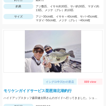
釣り方
船釣り
釣果
アジ数匹、イサキ約30匹、サバ約30匹、マダイ約
13匹、メジナ（グレ）約10匹
サイズ
アジ~30cm程、イサキ～40cm程、サバ~45cm程、
マダイ~50cm程、メジナ（グレ）~40cm程
イシグロ中川かの里店
889 view
モリケンガイドサービス琵琶湖北湖釣行
ハイドアップスタッフ森田健太郎さんのガイドへ行ってきました。ショットワッキーを使用して釣りました。