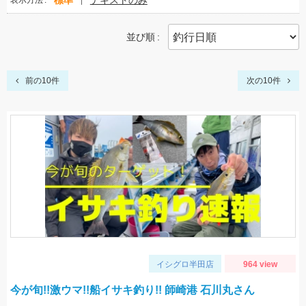
標準
テキストのみ
表示方法
並び順
前の10件
次の10件
イシグロ半田店
964 view
今が旬!!激ウマ!!船イサキ釣り!! 師崎港 石川丸さん