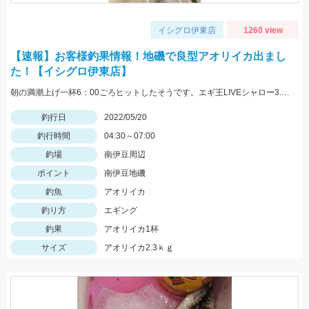
イシグロ伊東店
1260 view
【速報】お客様釣果情報！地磯で良型アオリイカ出まし
た！【イシグロ伊東店】
朝の満潮上げ一杯6：00ごろヒットしたそうです。エギ王LIVEシャロー3.5号ムラムラチェリーを使用。情報提供ありがとうございます！
釣行日
2022/05/20
釣行時間
04:30～07:00
釣場
南伊豆周辺
ポイント
南伊豆地磯
釣魚
アオリイカ
釣り方
エギング
釣果
アオリイカ1杯
サイズ
アオリイカ2.3ｋｇ