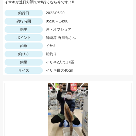
イサキが連日好調です!!行くなら今ですよ!!
釣行日
2022/05/20
釣行時間
05:30～14:00
釣場
沖・オフショア
ポイント
師崎港 石川丸さん
釣魚
イサキ
釣り方
船釣り
釣果
イサキ2人で17匹
サイズ
イサキ最大40cm