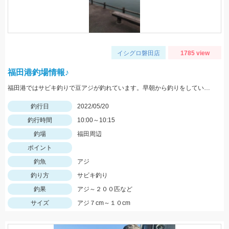
イシグロ磐田店
1785 view
福田港釣場情報♪
福田港ではサビキ釣りで豆アジが釣れています。早朝から釣りをしている方で２００匹以上釣っている方もいらっしゃいました。
釣行日
2022/05/20
釣行時間
10:00～10:15
釣場
福田周辺
ポイント
釣魚
アジ
釣り方
サビキ釣り
釣果
アジ～２００匹など
サイズ
アジ７cm～１０cm