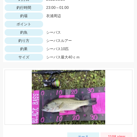
釣行時間
23:00～01:00
釣場
衣浦周辺
ポイント
釣魚
シーバス
釣り方
シーバスルアー
釣果
シーバス10匹
サイズ
シーバス最大40ｃｍ
そーま
1108 view