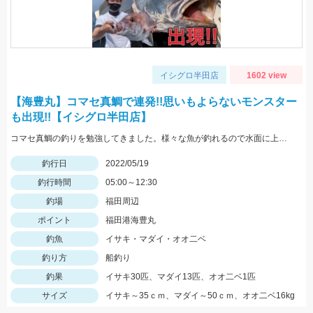
イシグロ半田店
1602 view
【海豊丸】コマセ真鯛で連発!!思いもよらないモンスター
も出現!!【イシグロ半田店】
コマセ真鯛の釣りを勉強してきました。様々な魚が釣れるので水面に上がってくるまでドキドキです!!
釣行日
2022/05/19
釣行時間
05:00～12:30
釣場
福田周辺
ポイント
福田港海豊丸
釣魚
イサキ・マダイ・オオ二ベ
釣り方
船釣り
釣果
イサキ30匹、マダイ13匹、オオ二ベ1匹
サイズ
イサキ～35ｃｍ、マダイ～50ｃｍ、オオ二ベ16kg