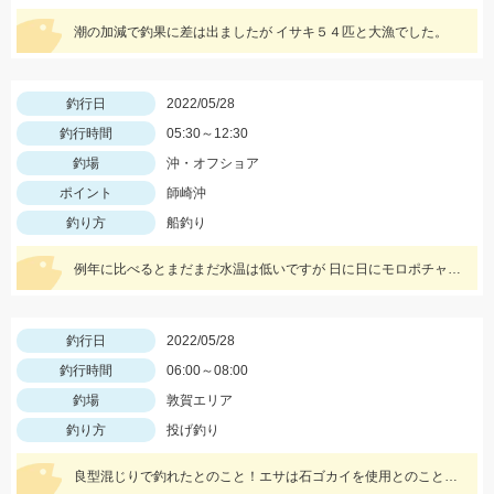
潮の加減で釣果に差は出ましたが イサキ５４匹と大漁でした。
釣行日
2022/05/28
釣行時間
05:30～12:30
釣場
沖・オフショア
ポイント
師崎沖
釣り方
船釣り
例年に比べるとまだまだ水温は低いですが 日に日にモロポチャギスの活性 高まってますよッ(^-^)
釣行日
2022/05/28
釣行時間
06:00～08:00
釣場
敦賀エリア
釣り方
投げ釣り
良型混じりで釣れたとのこと！エサは石ゴカイを使用とのことでした。