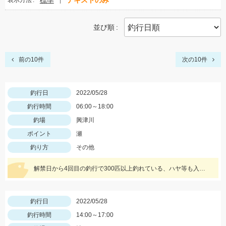
標準
テキストのみ
表示方法
並び順
前の10件
次の10件
釣行日
2022/05/28
釣行時間
06:00～18:00
釣場
興津川
ポイント
瀬
釣り方
その他
解禁日から4回目の釣行で300匹以上釣れている、ハヤ等も入れると千匹、手返し大変
釣行日
2022/05/28
釣行時間
14:00～17:00