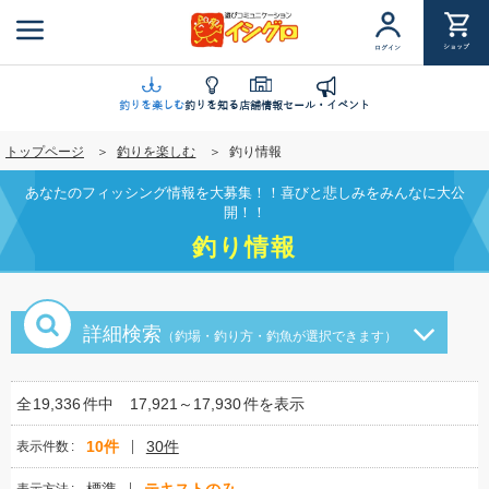
メ
イ
ショップ
ログイン
ン
コ
ン
釣りを楽しむ
釣りを知る
店舗情報
セール・イベント
テ
トップページ
釣りを楽しむ
釣り情報
ン
ツ
あなたのフィッシング情報を大募集！！喜びと悲しみをみんなに大公
に
開！！
移
釣り情報
動
詳細検索
（釣場・釣り方・釣魚が選択できます）
全
19,336
件中
17,921～17,930
件を表示
10件
30件
表示件数