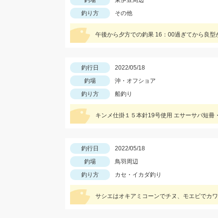
釣場
東伊豆周辺
釣り方
その他
午後から夕方での釣果 16：00過ぎてから良
釣行日
2022/05/18
釣場
沖・オフショア
釣り方
船釣り
キンメ仕掛１５本針19号使用 エサーサバ短
釣行日
2022/05/18
釣場
鳥羽周辺
釣り方
カセ・イカダ釣り
サシエはオキアミコーンでチヌ、モエビでカワ