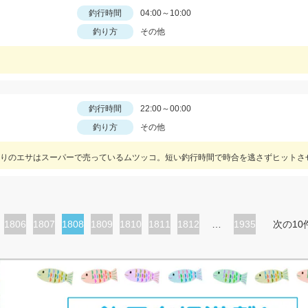
釣行時間
04:00～10:00
釣り方
その他
釣行時間
22:00～00:00
釣り方
その他
りのエサはスーパーで売っているムツッコ。短い釣行時間で時合を逃さずヒットさ
ペ
1806
ペ
1807
カ
1808
ペ
1809
ペ
1810
ペ
1811
ペ
1812
…
1935
次の10
ー
ー
レ
ー
ー
ー
ー
ジ
ジ
ン
ジ
ジ
ジ
ジ
ト
ペ