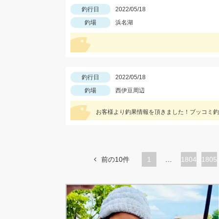
釣行日
2022/05/18
釣場
浜名湖
釣行日
2022/05/18
釣場
西伊豆周辺
お客様より釣果情報を頂きました！ブッコミ釣
前の10件
1
…
ペ
1804
ペ
1805
ー
ー
ジ
ジ