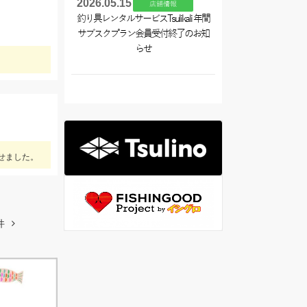
2026.05.15
店舗情報
釣り具レンタルサービスTsulikali 年間
サブスクプラン会員受付終了のお知
らせ
せました。
件