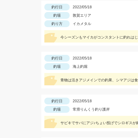
釣行日
2022/05/18
釣場
敦賀エリア
釣り方
イカメタル
今シーズンもマイカがコンスタントに釣れはじ
釣行日
2022/05/18
釣場
海上釣堀
青物は活きアジメインでの釣果、シマアジは食
釣行日
2022/05/18
釣場
常滑りんくう釣り護岸
サビキでサバにアジ♪ちょい投げでシロギスが