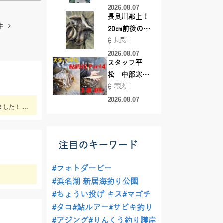
した！
2026.08.07
長良川郡上！
件
20㎝前後の確
長良川
率がUP！
2026.08.07
スタッフ平
松 中部寒狭
寒狭川
川アユ釣行
part3 18匹
2026.08.07
【当店常連お客様 S様】エギング情報ありがとうございます。 朝マヅメの時間帯３杯立て続けに、1.8㌔・800ｇ・900ｇが釣れました！ 1.8㌔のヒットエギは【エギ王Ｋ3.5号 黒潮ＳＰ マッスルファイト】
注目のキーワード
#フォトダービー
#浜名湖 新居海釣り公園
#ちょうい投げ キス
#マゴチ
#タコ
#鮎ルアー
#サビキ釣り
#アジング
#りんくう釣り護岸