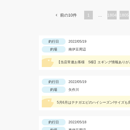
前の10件
1
…
ペ
1804
ペ
1805
ー
ー
ジ
ジ
釣行日
2022/05/19
釣場
南伊豆周辺
釣行日
2022/05/19
釣場
矢作川
5月6月はテナガエビのハイシーズン!サイズも
釣行日
2022/05/18