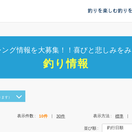
釣りを楽しむ
釣り
シング情報を大募集！！喜びと悲しみをみ
釣り情報
きます）
表示件数
表示方法
10件
30件
標準
並び順