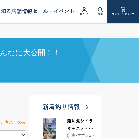
を知る
店舗情報
セール・イベント
ログイン
検索
オンラインショップ
んなに大公開！！
新着釣り情報
駿河湾シイラ
テキストのみ
キャスティン
沖・オフショア
グ行ってきま