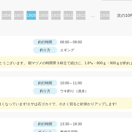
ペ
1806
ペ
1807
カ
1808
ペ
1809
ペ
1810
ペ
1811
ペ
1812
…
1935
次の10
ー
ー
レ
ー
ー
ー
ー
ジ
ジ
ン
ジ
ジ
ジ
ジ
ト
釣行時間
06:00～09:00
釣り方
エギング
ペ
ー
ジ
釣行時間
10:00～11:00
釣り方
ウキ釣り（淡水）
良くなっています!エサは石ゴカイで、小さく切ると針掛かりアップします!
釣行時間
13:30～18:30