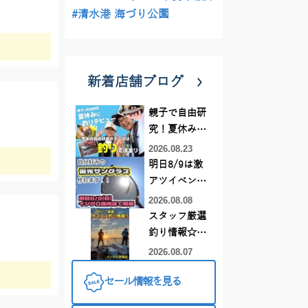
#清水港 海づり公園
新着店舗ブログ
親子で自由研
究！夏休みに
釣りデビュー
2026.08.23
明日8/9は激
アツイベント
日！！！～オ
2026.08.08
ーダー偏光グ
スタッフ厳選
ラス受注会～
釣り情報☆彡
連休は何釣り
2026.08.07
に行こう
セール情報を見る
♪【イシグロ
西尾店】