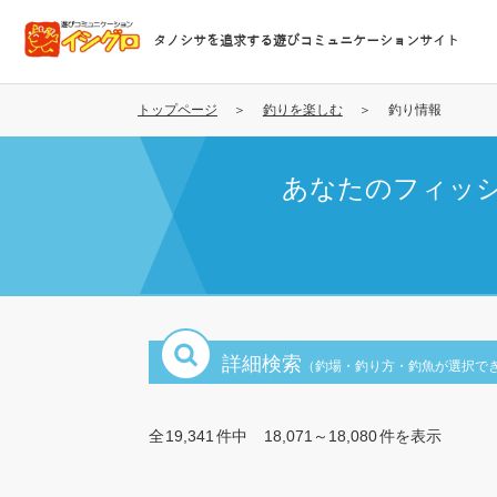
メ
イ
タノシサを追求する遊びコミュニケーションサイト
ン
コ
ン
トップページ
釣りを楽しむ
釣り情報
テ
ン
あなたのフィッ
ツ
に
移
動
詳細検索
（釣場・釣り方・釣魚が選択で
全
19,341
件中
18,071～18,080
件を表示