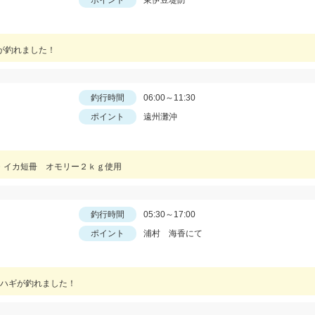
ポイント
東伊豆堤防
型が釣れました！
釣行時間
06:00～11:30
ポイント
遠州灘沖
冊・イカ短冊 オモリー２ｋｇ使用
釣行時間
05:30～17:00
ポイント
浦村 海香にて
ハギが釣れました！