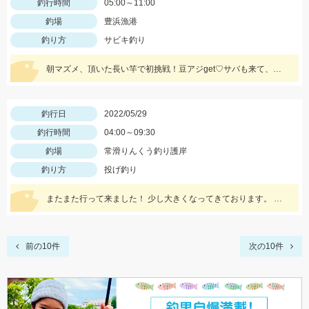
釣行時間
05:00～11:00
釣場
豊浜漁港
釣り方
サビキ釣り
朝マズメ、頂いた長い竿で初挑戦！豆アジget♡サバも来て、入れ食い状態最高～！(笑) サイズ小さいから調理大変ですｗｗｗ
釣行日
2022/05/29
釣行時間
04:00～09:30
釣場
常滑りんくう釣り護岸
釣り方
投げ釣り
またまた行って来ました！ 少し大きくなってきております。 数が釣れるので楽しいですよ！
前の10件
次の10件