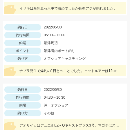
イサキは産卵真っ只中で渋めでしたが良型アジが釣れました。
釣行日
2022/05/30
釣行時間
05:00～12:00
釣場
沼津周辺
ポイント
沼津湾内ボート釣り
釣り方
オフショアキャスティング
ナブラ発生で爆釣の1日とのことでした。ヒットルアーは12cmのシンキングペンシル。 90㎝クラスの大型ブリ。おめでとうございます！
釣行日
2022/05/30
釣行時間
04:30～10:30
釣場
沖・オフショア
釣り方
その他
アオリイカはデュエルEZ－Qキャストプラス3号、マゴチはスタッガー3.5インチやカバークローグランデにヒット！