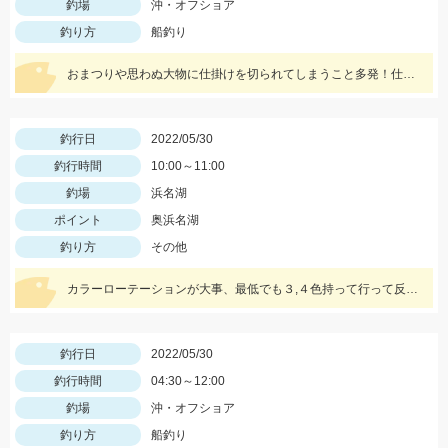
釣場
沖・オフショア
釣り方
船釣り
おまつりや思わぬ大物に仕掛けを切られてしまうこと多発！仕掛けは１０セットはあると安心です！
釣行日
2022/05/30
釣行時間
10:00～11:00
釣場
浜名湖
ポイント
奥浜名湖
釣り方
その他
カラーローテーションが大事、最低でも３,４色持って行って反応が鈍ったら色を変えてみよう。
釣行日
2022/05/30
釣行時間
04:30～12:00
釣場
沖・オフショア
釣り方
船釣り