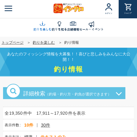
メ
イ
ショップ
ログイン
ン
コ
ン
釣りを楽しむ
釣りを知る
店舗情報
セール・イベント
テ
トップページ
釣りを楽しむ
釣り情報
ン
ツ
あなたのフィッシング情報を大募集！！喜びと悲しみをみんなに大公
に
開！！
移
釣り情報
動
詳細検索
（釣場・釣り方・釣魚が選択できます）
全
19,350
件中
17,911～17,920
件を表示
10件
30件
表示件数