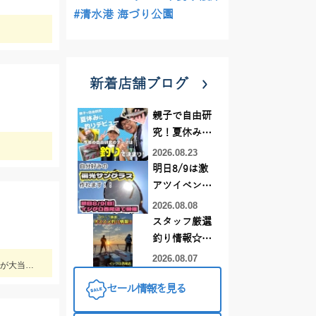
#清水港 海づり公園
新着店舗ブログ
親子で自由研
究！夏休みに
釣りデビュー
2026.08.23
明日8/9は激
アツイベント
日！！！～オ
2026.08.08
ーダー偏光グ
スタッフ厳選
ラス受注会～
釣り情報☆彡
連休は何釣り
2026.08.07
上手い人はオバマリグで連発していましたが、オモリグの方が簡単に数を伸ばすことが出来ました!! オモリグ×スイスイドロッパーが大当たり!!
に行こう
セール情報を見る
♪【イシグロ
西尾店】