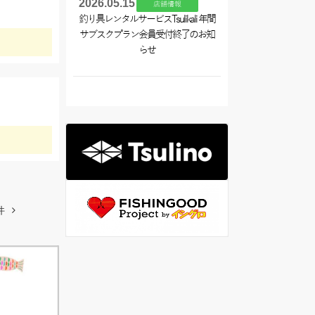
2026.05.15
店舗情報
釣り具レンタルサービスTsulikali 年間
サブスクプラン会員受付終了のお知
らせ
件