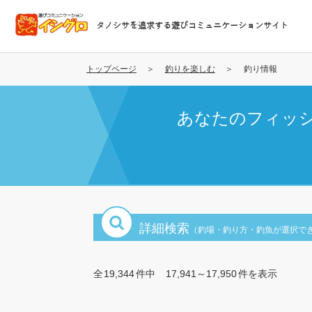
メ
イ
タノシサを追求する遊びコミュニケーションサイト
ン
コ
ン
トップページ
釣りを楽しむ
釣り情報
テ
ン
あなたのフィッ
ツ
に
移
動
詳細検索
（釣場・釣り方・釣魚が選択で
全
19,344
件中
17,941～17,950
件を表示