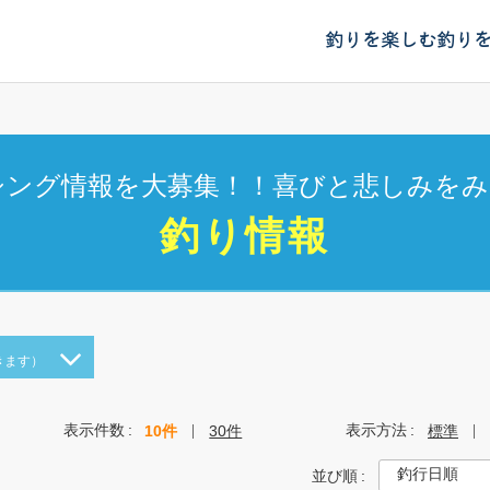
釣りを楽しむ
釣り
シング情報を大募集！！喜びと悲しみをみ
釣り情報
きます）
表示件数
表示方法
10件
30件
標準
並び順