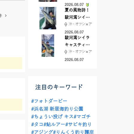
2026.08.07
夏の風物詩！
件
駿河湾シイラ
沖・オフショア
キャスティン
グ行ってきま
2026.08.07
駿河湾シイラ
した！！
キャスティン
沖・オフショア
グ行ってきま
した！
2026.08.07
注目のキーワード
#フォトダービー
#浜名湖 新居海釣り公園
#ちょうい投げ キス
#マゴチ
#タコ
#鮎ルアー
#サビキ釣り
#アジング
#りんくう釣り護岸