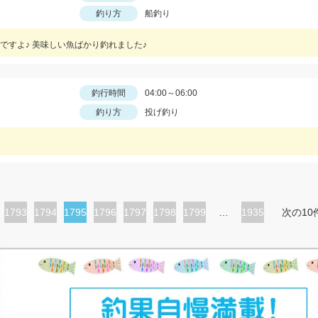
釣り方
船釣り
ですよ♪ 美味しい魚ばかり釣れました♪
釣行時間
04:00～06:00
釣り方
投げ釣り
ペ
1793
ペ
1794
カ
1795
ペ
1796
ペ
1797
ペ
1798
ペ
1799
…
1935
次の10
ー
ー
レ
ー
ー
ー
ー
ジ
ジ
ン
ジ
ジ
ジ
ジ
ト
ペ