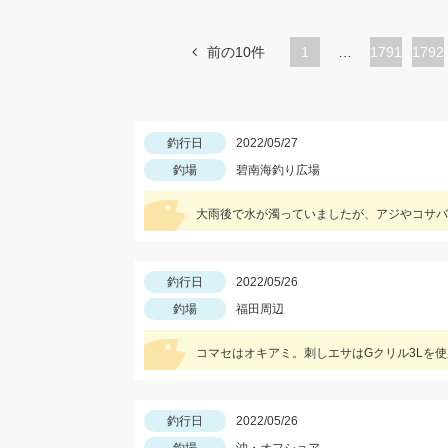
前の10件
1
…
ペ
1791
ペ
1792
ー
ー
ジ
ジ
釣行日
2022/05/27
釣場
碧南海釣り広場
大雨後で水が濁っていましたが、アジやコサバ
釣行日
2022/05/26
釣場
福田周辺
コマセはオキアミ。刺しエサはGクリル3Lを
釣行日
2022/05/26