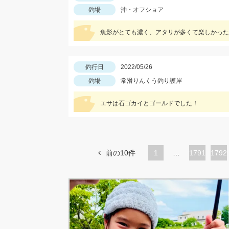
釣場
沖・オフショア
魚影がとても濃く、アタリが多くて楽しかった
釣行日
2022/05/26
釣場
常滑りんくう釣り護岸
エサは石ゴカイとゴールドでした！
前の10件
1
…
ペ
1791
ペ
1792
ー
ー
ジ
ジ