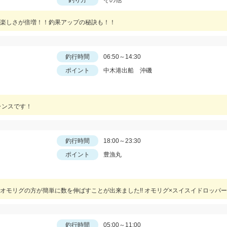
釣り方
その他
楽しさが倍増！！釣果アップの秘訣も！！
釣行時間
06:50～14:30
ポイント
中木港出船 沖磯
ャンスです！
釣行時間
18:00～23:30
ポイント
豊漁丸
釣行時間
05:00～11:00