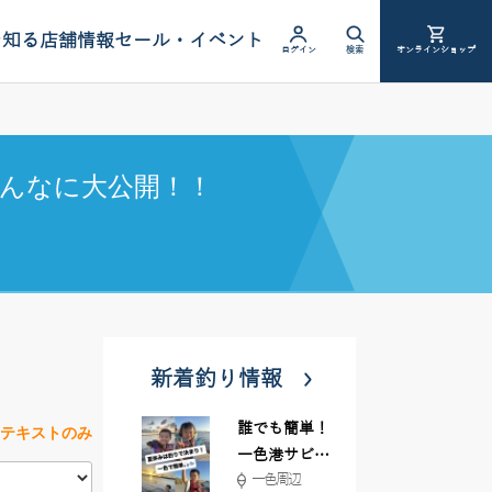
を知る
店舗情報
セール・イベント
ログイン
検索
オンラインショップ
んなに大公開！！
新着釣り情報
誰でも簡単！
テキストのみ
一色港サビキ
一色周辺
＆ちょい投げ