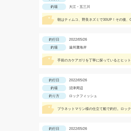
釣場
大江・五三川
朝はティムコ、野良ネズミで30UP！その後、O
釣行日
2022/05/26
釣場
遠州灘海岸
手前のカケアガリを丁寧に探っているとヒット
釣行日
2022/05/26
釣場
沼津周辺
釣り方
ロックフィッシュ
釣行日
2022/05/26