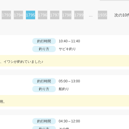
ペ
1793
ペ
1794
カ
1795
ペ
1796
ペ
1797
ペ
1798
ペ
1799
…
1935
次の10
ー
ー
レ
ー
ー
ー
ー
ジ
ジ
ン
ジ
ジ
ジ
ジ
ト
釣行時間
10:40～11:40
釣り方
サビキ釣り
ペ
ー
、イワシが釣れていました♪
ジ
釣行時間
05:00～13:00
釣り方
船釣り
使用。
釣行時間
04:30～12:00