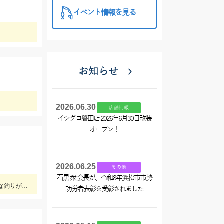
イベント情報を見る
お知らせ
2026.06.30
店舗情報
イシグロ磐田店 2026年6月30日改装
オープン！
2026.06.25
その他
石黒 衆 会長が、令和8年浜松市市勢
プラネットマリン様の仕立て船で釣行。ロックフィッシュルアー以外にもテンヤやジグ、キャスティングなどその場に応じて色々な釣りが出来ました。
功労者表彰を受彰されました