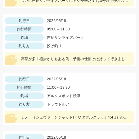
ついに吉良サンライズパークにアジが来た!針は3号以下がオススメ!サバは大漁!小型のメタルジグでも楽しめます♪
釣行日
2022/05/18
釣行時間
05:00～11:30
釣場
吉良サンライズパーク
釣り方
投げ釣り
藻草が多く根掛かりもある為、予備の仕掛けは持って行きましょう。エサは石ゴカイを使用しました。
釣行日
2022/05/18
釣行時間
11:00～13:30
釣場
アルクスポンド焼津
釣り方
トラウトルアー
ミノー（シュヴァーンシャッドHFやダブルクラッチ45F1）のハイフロート釣法に好反応でした！
釣行日
2022/05/18