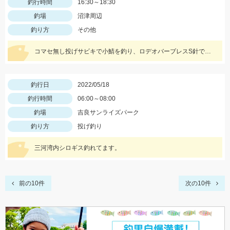
釣行時間
16:30～18:30
釣場
沼津周辺
釣り方
その他
コマセ無し投げサビキで小鯖を釣り、ロデオバーブレスS針で泳がせしてヒラメゲット。
釣行日
2022/05/18
釣行時間
06:00～08:00
釣場
吉良サンライズパーク
釣り方
投げ釣り
三河湾内シロギス釣れてます。
前の10件
次の10件