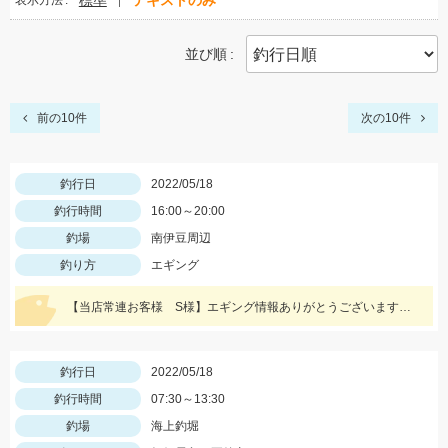
標準
テキストのみ
表示方法
並び順
前の10件
次の10件
釣行日
2022/05/18
釣行時間
16:00～20:00
釣場
南伊豆周辺
釣り方
エギング
【当店常連お客様 S様】エギング情報ありがとうございます！ 夕方から夜にかけての時間帯で800ｇサイズゲット！
釣行日
2022/05/18
釣行時間
07:30～13:30
釣場
海上釣堀