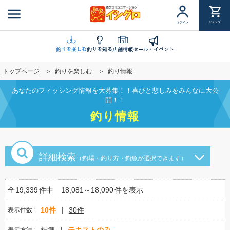
メ
イ
ショップ
ログイン
ン
コ
ン
釣りを楽しむ
釣りを知る
店舗情報
セール・イベント
テ
トップページ
釣りを楽しむ
釣り情報
ン
ツ
あなたのフィッシング情報を大募集！！喜びと悲しみをみんなに大公
に
開！！
移
釣り情報
動
詳細検索
（釣場・釣り方・釣魚が選択できます）
全
19,339
件中
18,081～18,090
件を表示
10件
30件
表示件数