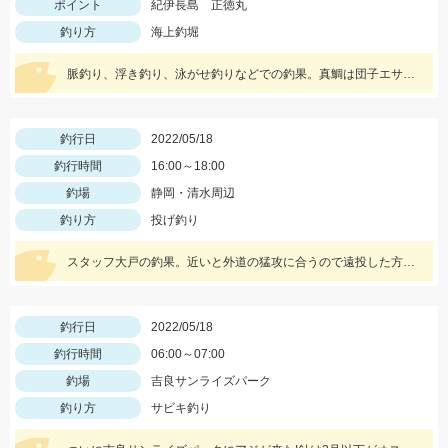
ポイント
紀伊長島 正徳丸
釣り方
海上釣堀
脈釣り、浮き釣り、泳がせ釣りなどでの釣果。真鯛は団子エサやむきエビ、冷凍ボケなどに好反応。青物はキビナゴや鰹のハラモなどでヒット。
釣行日
2022/05/18
釣行時間
16:00～18:00
釣場
静岡・清水周辺
釣り方
投げ釣り
スタッフ大戸の釣果。近いと外道の猛攻に合うので遠投した方がキスのアタリが出る。イシグロの赤イソメ使用。
釣行日
2022/05/18
釣行時間
06:00～07:00
釣場
吉良サンライズパーク
釣り方
サビキ釣り