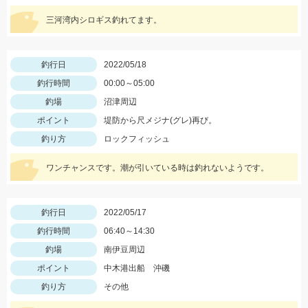
三河湾内シロギス釣れてます。
釣行日
2022/05/18
釣行時間
00:00～05:00
釣場
沼津周辺
ポイント
堤防から尺メジナ(グレ)再び。
釣り方
ロックフィッシュ
ワンチャンスです。潮が引いている時は釣れないようです。
釣行日
2022/05/17
釣行時間
06:40～14:30
釣場
南伊豆周辺
ポイント
中木港出船 沖磯
釣り方
その他