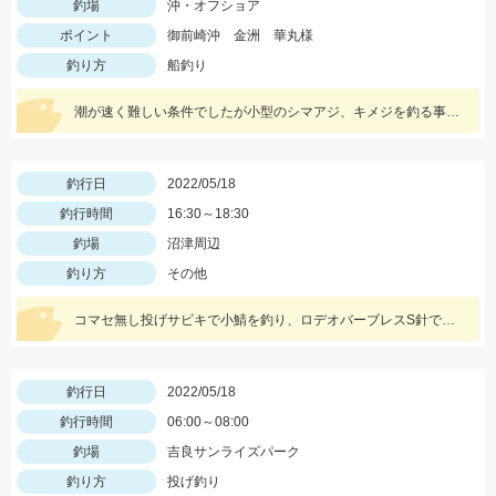
釣場
沖・オフショア
ポイント
御前崎沖 金洲 華丸様
釣り方
船釣り
潮が速く難しい条件でしたが小型のシマアジ、キメジを釣る事ができました。
釣行日
2022/05/18
釣行時間
16:30～18:30
釣場
沼津周辺
釣り方
その他
コマセ無し投げサビキで小鯖を釣り、ロデオバーブレスS針で泳がせしてヒラメゲット。
釣行日
2022/05/18
釣行時間
06:00～08:00
釣場
吉良サンライズパーク
釣り方
投げ釣り