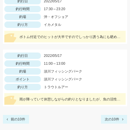
釣行日
2022/05/17
釣行時間
17:30～23:20
釣場
沖・オフショア
釣り方
イカメタル
ボトム付近でのヒットが大半ですのでしっかり誘う為にも硬めの竿がオススメ！スッテは基本色の赤緑・赤黄などの20号がメインです。
釣行日
2022/05/17
釣行時間
11:00～13:00
釣場
須川フィッシングパーク
ポイント
須川フィッシングパーク
釣り方
トラウトルアー
雨が降っていて休憩しながらの釣りとなりましたが、魚の活性が高く楽しむことができました！Bスパーク2.0ｇのＧマジョーラに反応良かったです。
前の10件
次の10件