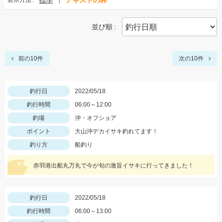
標準
テキストのみ
表示方法
並び順
前の10件
次の10件
釣行日
2022/05/18
釣行時間
06:00～12:00
釣場
沖・オフショア
ポイント
大山沖デカイサキ釣れてます！
釣り方
船釣り
赤羽港出船丸万丸で今が旬の激旨イサキに行ってきました！
釣行日
2022/05/18
釣行時間
06:00～13:00