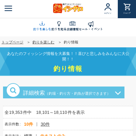
メ
イ
ショップ
ログイン
ン
コ
ン
釣りを楽しむ
釣りを知る
店舗情報
セール・イベント
テ
トップページ
釣りを楽しむ
釣り情報
ン
ツ
あなたのフィッシング情報を大募集！！喜びと悲しみをみんなに大公
に
開！！
移
釣り情報
動
詳細検索
（釣場・釣り方・釣魚が選択できます）
全
19,353
件中
18,101～18,110
件を表示
10件
30件
表示件数