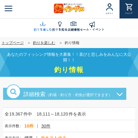
メ
イ
ショップ
ログイン
ン
コ
ン
釣りを楽しむ
釣りを知る
店舗情報
セール・イベント
テ
トップページ
釣りを楽しむ
釣り情報
ン
ツ
あなたのフィッシング情報を大募集！！喜びと悲しみをみんなに大公
に
開！！
移
釣り情報
動
詳細検索
（釣場・釣り方・釣魚が選択できます）
全
19,367
件中
18,111～18,120
件を表示
10件
30件
表示件数