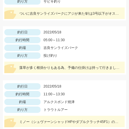
釣り方
サビキ釣り
ついに吉良サンライズパークにアジが来た!針は3号以下がオススメ!サバは大漁!小型のメタルジグでも楽しめます♪
釣行日
2022/05/18
釣行時間
05:00～11:30
釣場
吉良サンライズパーク
釣り方
投げ釣り
藻草が多く根掛かりもある為、予備の仕掛けは持って行きましょう。エサは石ゴカイを使用しました。
釣行日
2022/05/18
釣行時間
11:00～13:30
釣場
アルクスポンド焼津
釣り方
トラウトルアー
ミノー（シュヴァーンシャッドHFやダブルクラッチ45F1）のハイフロート釣法に好反応でした！