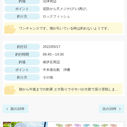
釣場
沼津周辺
ポイント
堤防から尺メジナ(グレ)再び。
釣り方
ロックフィッシュ
ワンチャンスです。潮が引いている時は釣れないようです。
釣行日
2022/05/17
釣行時間
06:40～14:30
釣場
南伊豆周辺
ポイント
中木港出船 沖磯
釣り方
その他
朝から午後までの釣果 エサ取りで小サバが大群で居り苦戦しました。
前の10件
次の10件