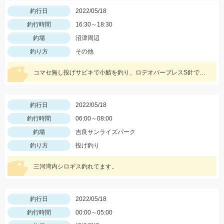
釣行日
2022/05/18
釣行時間
16:30～18:30
釣場
沼津周辺
釣り方
その他
コマセ無し投げサビキで小鯖を釣り、ロデオバーブレスS針で泳がせしてヒラメゲット。
釣行日
2022/05/18
釣行時間
06:00～08:00
釣場
吉良サンライズパーク
釣り方
投げ釣り
三河湾内シロギス釣れてます。
釣行日
2022/05/18
釣行時間
00:00～05:00