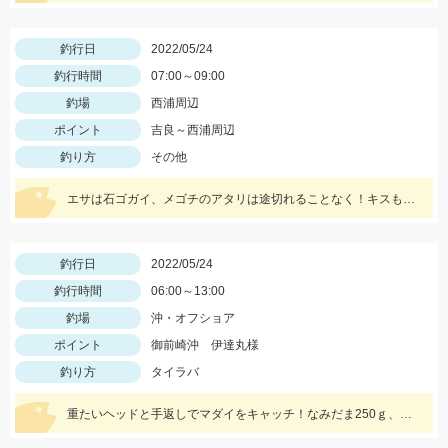
釣行日
2022/05/24
釣行時間
07:00～09:00
釣場
西浦周辺
ポイント
吉良～西浦周辺
釣り方
その他
エサは石ゴガイ、メゴチのアタリは途切れることなく！キスも混じり楽しめました♪
釣行日
2022/05/24
釣行時間
06:00～13:00
釣場
沖・オフショア
ポイント
御前崎沖 伊達丸様
釣り方
タイラバ
重たいヘッドと手返しでマダイをキャッチ！なみだま250ｇ、ボンバーヘッドＴＧ250ｇ使用。