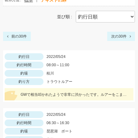
標準
テキストのみ
表示方法
並び順
前の30件
次の30件
釣行日
2022/05/24
釣行時間
08:00～11:00
釣場
桂川
釣り方
トラウトルアー
GWで相当叩かれたようで非常に渋かったです。ルアーをこまめにローテーションして何とかニジマスに出会えました。
釣行日
2022/05/24
釣行時間
06:30～16:30
釣場
琵琶湖 ボート