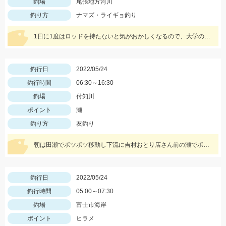
釣場
尾張地方河川
釣り方
ナマズ・ライギョ釣り
1日に1度はロッドを持たないと気がおかしくなるので、大学の授業前にナマズと遊んできました。
釣行日
2022/05/24
釣行時間
06:30～16:30
釣場
付知川
ポイント
瀬
釣り方
友釣り
朝は田瀬でポツポツ移動し下流に吉村おとり店さん前の瀬でポツリ移動し上流いなりはし下流の瀬の中でポツポツσ(^_^;)
釣行日
2022/05/24
釣行時間
05:00～07:30
釣場
富士市海岸
ポイント
ヒラメ