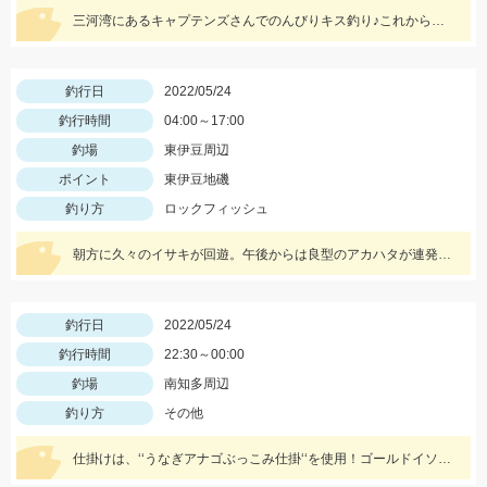
三河湾にあるキャプテンズさんでのんびりキス釣り♪これからが楽しみですね♪
釣行日
2022/05/24
釣行時間
04:00～17:00
釣場
東伊豆周辺
ポイント
東伊豆地磯
釣り方
ロックフィッシュ
朝方に久々のイサキが回遊。午後からは良型のアカハタが連発しました。
釣行日
2022/05/24
釣行時間
22:30～00:00
釣場
南知多周辺
釣り方
その他
仕掛けは、‘‘うなぎアナゴぶっこみ仕掛‘‘を使用！ゴールドイソメや青イソメの房掛けがオススメ‼