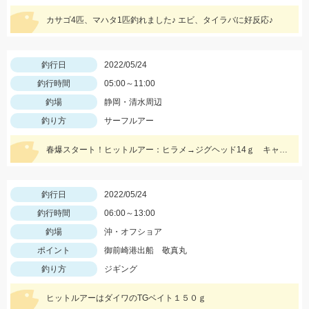
カサゴ4匹、マハタ1匹釣れました♪ エビ、タイラバに好反応♪
釣行日
2022/05/24
釣行時間
05:00～11:00
釣場
静岡・清水周辺
釣り方
サーフルアー
春爆スタート！ヒットルアー：ヒラメ→ジグヘッド14ｇ キャラメルシャッド3.5インチ。青物→Ｒサーディン40ｇ
釣行日
2022/05/24
釣行時間
06:00～13:00
釣場
沖・オフショア
ポイント
御前崎港出船 敬真丸
釣り方
ジギング
ヒットルアーはダイワのTGベイト１５０ｇ