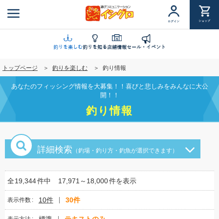
メ
イ
ショップ
ログイン
ン
コ
ン
釣りを楽しむ
釣りを知る
店舗情報
セール・イベント
テ
トップページ
釣りを楽しむ
釣り情報
ン
ツ
あなたのフィッシング情報を大募集！！喜びと悲しみをみんなに大公
に
開！！
移
釣り情報
動
詳細検索
（釣場・釣り方・釣魚が選択できます）
全
19,344
件中
17,971～18,000
件を表示
10件
30件
表示件数