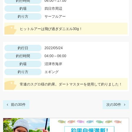
釣行時間
06:00～17:00
釣場
四日市周辺
釣り方
サーフルアー
ヒットルアーは飛び過ぎダニエル30g！
釣行日
2022/05/24
釣行時間
04:00～06:00
釣場
沼津市海岸
釣り方
エギング
常連のスグロ様の釣果。ダートマスターを使用して釣りました！
前の30件
次の30件