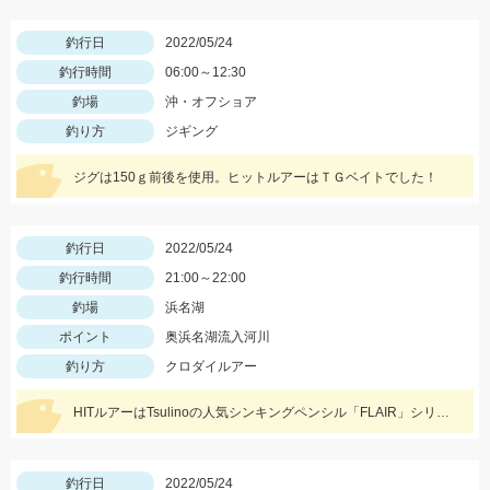
釣行日
2022/05/24
釣行時間
06:00～12:30
釣場
沖・オフショア
釣り方
ジギング
ジグは150ｇ前後を使用。ヒットルアーはＴＧベイトでした！
釣行日
2022/05/24
釣行時間
21:00～22:00
釣場
浜名湖
ポイント
奥浜名湖流入河川
釣り方
クロダイルアー
HITルアーはTsulinoの人気シンキングペンシル「FLAIR」シリーズ。
釣行日
2022/05/24