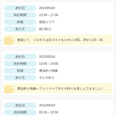
釣行日
2022/05/24
釣行時間
13:30～17:30
釣場
敦賀エリア
釣り方
投げ釣り
敦賀にて、シロギスは石ゴカイをエサに14匹。岸から10～30ｍくらいでもよく当たる。夕方にサゴシがヒット、ルアーはレンジバイブ55。
釣行日
2022/05/24
釣行時間
12:00～14:00
釣場
豊浜釣り桟橋
釣り方
サビキ釣り
豊浜釣り桟橋へファミリーでサビキ釣りを楽しんできました！コマセはサビキ三昧、イワシ三昧がオススメです！
釣行日
2022/05/24
釣行時間
05:30～12:00