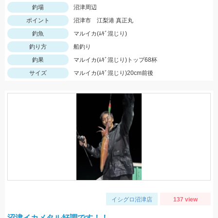
釣場
沼津周辺
ポイント
沼津市 江梨港 真正丸
釣魚
マルイカ(ﾑｷﾞ混じり)
釣り方
船釣り
釣果
マルイカ(ﾑｷﾞ混じり)トップ68杯
サイズ
マルイカ(ﾑｷﾞ混じり)20cm前後
イシグロ沼津店
137 view
沼津イカメタル好調です！！