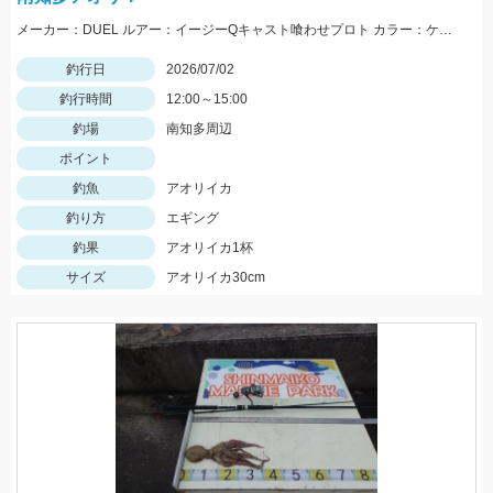
メーカー：DUEL ルアー：イージーQキャスト喰わせプロト カラー：ケイムラブラウンゴールド
釣行日
2026/07/02
釣行時間
12:00～15:00
釣場
南知多周辺
ポイント
釣魚
アオリイカ
釣り方
エギング
釣果
アオリイカ1杯
サイズ
アオリイカ30cm