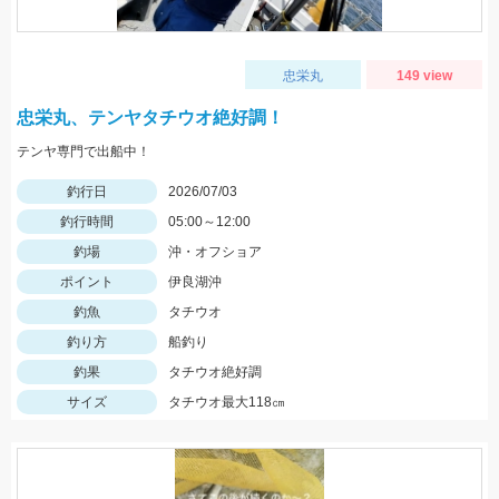
忠栄丸
149 view
忠栄丸、テンヤタチウオ絶好調！
テンヤ専門で出船中！
釣行日
2026/07/03
釣行時間
05:00～12:00
釣場
沖・オフショア
ポイント
伊良湖沖
釣魚
タチウオ
釣り方
船釣り
釣果
タチウオ絶好調
サイズ
タチウオ最大118㎝