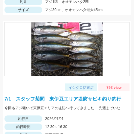
釣果
アジ1匹、オオモンハタ2匹
サイズ
アジ39cm、オオモンハタ最大45cm
イシグロ伊東店
793 view
7/1 スタッフ菊間 東伊豆エリア堤防サビキ釣り釣行
今回もアジ狙いで東伊豆エリアの堤防へ行ってきました！ 先週までいなかったアオアジや大きくなったアジとタカベが釣れたりとこれからに期待です！
釣行日
2026/07/01
釣行時間
12:30～16:30