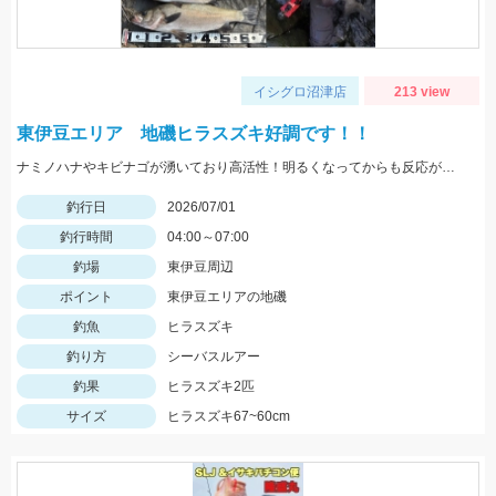
イシグロ沼津店
213 view
東伊豆エリア 地磯ヒラスズキ好調です！！
ナミノハナやキビナゴが湧いており高活性！明るくなってからも反応がありました。
釣行日
2026/07/01
釣行時間
04:00～07:00
釣場
東伊豆周辺
ポイント
東伊豆エリアの地磯
釣魚
ヒラスズキ
釣り方
シーバスルアー
釣果
ヒラスズキ2匹
サイズ
ヒラスズキ67~60cm