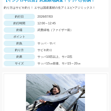
【イシグロ半田店】武豊緑地調査！サッパが好調！
釣り方はサビキ釣り！ エサは国産素材の生アミエビ+アジミックス！
釣行日
2026/07/03
釣行時間
12:00～12:45
釣場
武豊緑地（ファイザー前）
ポイント
釣魚
サッパ・サバ
釣り方
サビキ釣り
釣果
サッパ10匹以上、サバ2匹
サイズ
サッパ15㎝前後、サバ15～20㎝