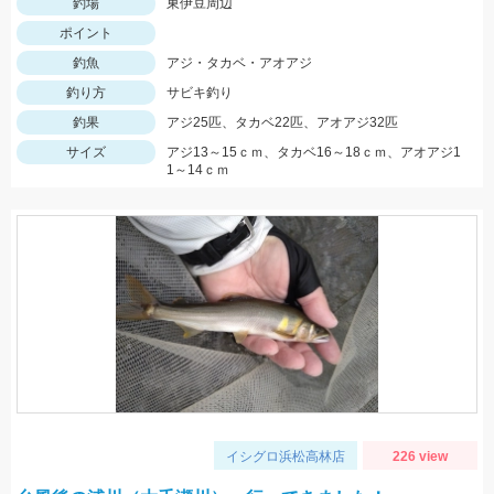
釣場
東伊豆周辺
ポイント
釣魚
アジ・タカベ・アオアジ
釣り方
サビキ釣り
釣果
アジ25匹、タカベ22匹、アオアジ32匹
サイズ
アジ13～15ｃｍ、タカベ16～18ｃｍ、アオアジ1
1～14ｃｍ
イシグロ浜松高林店
226 view