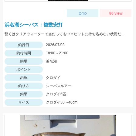
tomo
86 view
浜名湖シーバス：複数安打
暫くはクリアウォーターで当たっても中々ヒットに持ち込めない状況だったが本日は濁りが入り当たれ迷いなくヒットでした！
釣行日
2026/07/03
釣行時間
18:00～21:00
釣場
浜名湖
ポイント
釣魚
クロダイ
釣り方
シーバスルアー
釣果
クロダイ6匹
サイズ
クロダイ30〜40cm