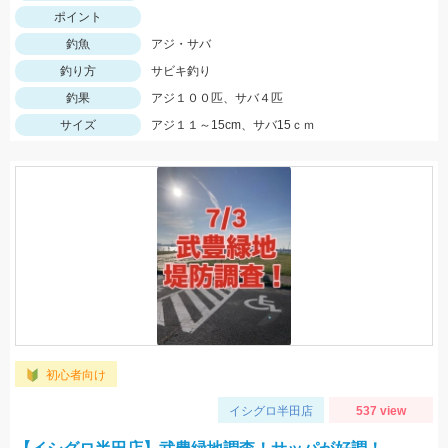
ポイント
釣魚
アジ・サバ
釣り方
サビキ釣り
釣果
アジ１００匹、サバ４匹
サイズ
アジ１１～15cm、サバ15ｃｍ
初心者向け
イシグロ半田店
537 view