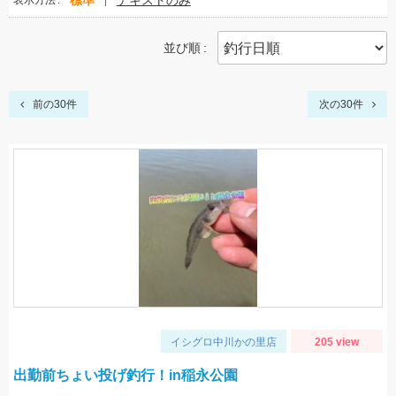
標準
テキストのみ
表示方法
並び順
前の30件
次の30件
イシグロ中川かの里店
205 view
出勤前ちょい投げ釣行！in稲永公園