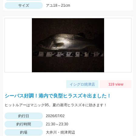
サイズ
アユ18～21cm
イシグロ焼津店
119 view
シーバス好調！港内で良型ヒラスズキ出ました！
ヒットルアーはマニック95。夏の港湾ヒラスズキに効きます！
釣行日
2026/07/02
釣行時間
21:30～23:30
釣場
大井川・焼津周辺