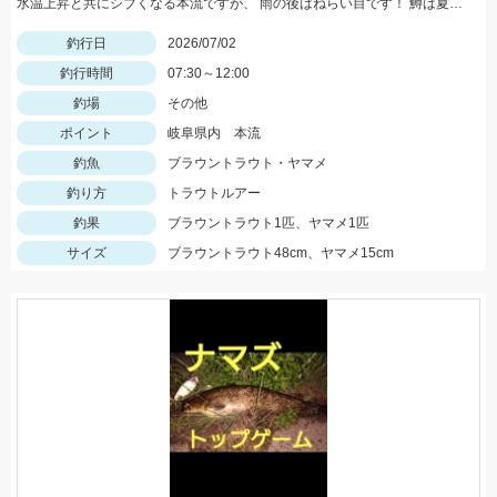
水温上昇と共にシブくなる本流ですが、 雨の後はねらい目です！ 鱒は夏が旬です！美味しい大鱒釣っちゃいましょう～！
釣行日
2026/07/02
釣行時間
07:30～12:00
釣場
その他
ポイント
岐阜県内 本流
釣魚
ブラウントラウト・ヤマメ
釣り方
トラウトルアー
釣果
ブラウントラウト1匹、ヤマメ1匹
サイズ
ブラウントラウト48cm、ヤマメ15cm