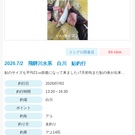
イシグロ西春店
64 view
2026.7/2 飛騨川水系 白川 鮎釣行
鮎のサイズも平均21㎝前後になって来ました♪7月初旬まだ鮎の体が出来上がる少し前で高水の後などで身が柔らかく タメ過ぎると身切れになる為、抜きを早目にしました銀影競技T90(スイッチパーツ85使用)パワータイプにチェンジ今後、釣行に行かれる際はパワータイプの竿も持って行かれる事をおすすめします
釣行日
2026/07/02
釣行時間
13:20～16:30
釣場
白川
ポイント
釣魚
アユ
釣り方
友釣り
釣果
アユ14匹