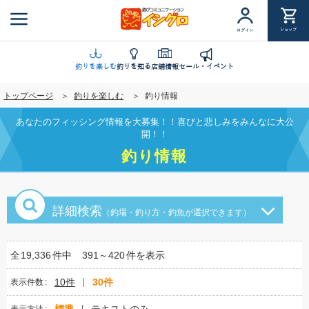
メ
イ
ショップ
ログイン
ン
コ
ン
釣りを楽しむ
釣りを知る
店舗情報
セール・イベント
テ
トップページ
釣りを楽しむ
釣り情報
ン
ツ
あなたのフィッシング情報を大募集！！喜びと悲しみをみんなに大公
に
開！！
移
釣り情報
動
詳細検索
（釣場・釣り方・釣魚が選択できます）
全
19,336
件中
391～420
件を表示
10件
30件
表示件数