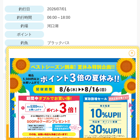
釣行日
2026/07/01
釣行時間
06:00～18:00
釣場
河口湖
ポイント
釣魚
ブラックバス
釣り方
バス釣り
×
釣果
ブラックバス1匹
サイズ
ブラックバス45ｃｍ前後
釣り情報を
投稿する