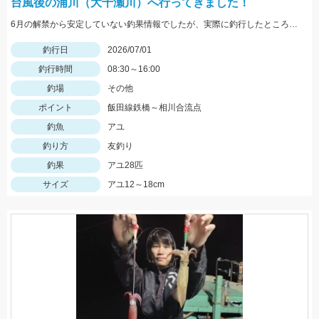
台風後の浦川（大千瀬川）へ行ってきました！
6月の解禁から安定していない釣果情報でしたが、実際に釣行したところ鮎はたくさん居ました♪梅雨が明けて本格的に照りこめば楽しめそうです！
釣行日
2026/07/01
釣行時間
08:30～16:00
釣場
その他
ポイント
飯田線鉄橋～相川合流点
釣魚
アユ
釣り方
友釣り
釣果
アユ28匹
サイズ
アユ12～18cm