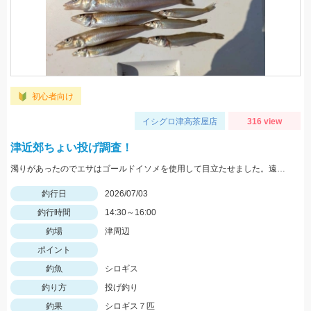
初心者向け
イシグロ津高茶屋店
316 view
津近郊ちょい投げ調査！
濁りがあったのでエサはゴールドイソメを使用して目立たせました。遠くに投げなくても反応良かったですが、回収中に手前のテトラ帯に引っ掛かることがあるので注意。ハイブリッドクロスにも反応ありました！
釣行日
2026/07/03
釣行時間
14:30～16:00
釣場
津周辺
ポイント
釣魚
シロギス
釣り方
投げ釣り
釣果
シロギス７匹