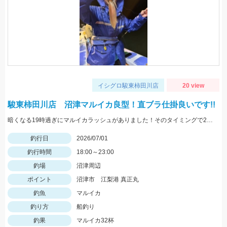
イシグロ駿東柿田川店
20 view
駿東柿田川店 沼津マルイカ良型！直ブラ仕掛良いです!!
暗くなる19時過ぎにマルイカラッシュがありました！そのタイミングで20杯近く釣ることができましたが後半はイカメタルのメタルスッテに反応が集中しました。
釣行日
2026/07/01
釣行時間
18:00～23:00
釣場
沼津周辺
ポイント
沼津市 江梨港 真正丸
釣魚
マルイカ
釣り方
船釣り
釣果
マルイカ32杯