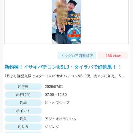
イシグロ三河安城店
186 view
新釣種！イサキバチコン&SLJ・タイラバで好釣果！！
7月より隆盛丸様でスタートのイサキバチコン&SLJ便。大アジに加え、SLJ・タイラバで良型のオオモンハタやヒラメ、ホウボウの釣果！
釣行日
2026/07/01
釣行時間
07:00～12:30
釣場
沖・オフショア
ポイント
釣魚
アジ・オオモンハタ
釣り方
ジギング