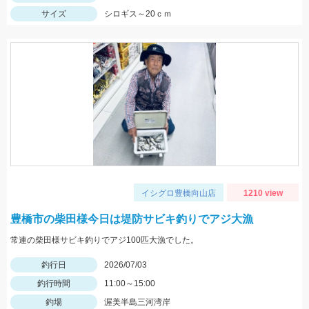
サイズ
シロギス～20ｃｍ
イシグロ豊橋向山店
1210 view
豊橋市の柴田様今日は堤防サビキ釣りでアジ大漁
常連の柴田様サビキ釣りでアジ100匹大漁でした。
釣行日
2026/07/03
釣行時間
11:00～15:00
釣場
渥美半島三河湾岸