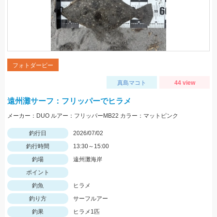
フォトダービー
真島マコト
44 view
遠州灘サーフ：フリッパーでヒラメ
メーカー：DUO ルアー：フリッパーMB22 カラー：マットピンク
釣行日
2026/07/02
釣行時間
13:30～15:00
釣場
遠州灘海岸
ポイント
釣魚
ヒラメ
釣り方
サーフルアー
釣果
ヒラメ1匹