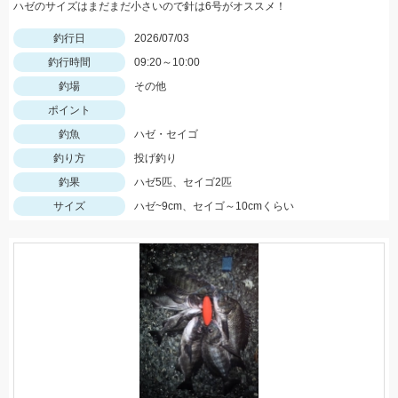
ハゼのサイズはまだまだ小さいので針は6号がオススメ！
釣行日
2026/07/03
釣行時間
09:20～10:00
釣場
その他
ポイント
釣魚
ハゼ・セイゴ
釣り方
投げ釣り
釣果
ハゼ5匹、セイゴ2匹
サイズ
ハゼ~9cm、セイゴ～10cmくらい