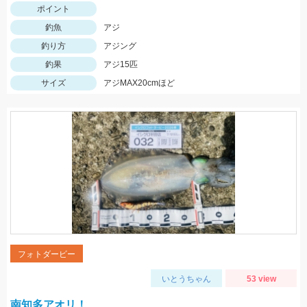
ポイント
釣魚
アジ
釣り方
アジング
釣果
アジ15匹
サイズ
アジMAX20cmほど
フォトダービー
いとうちゃん
53 view
南知多アオリ！