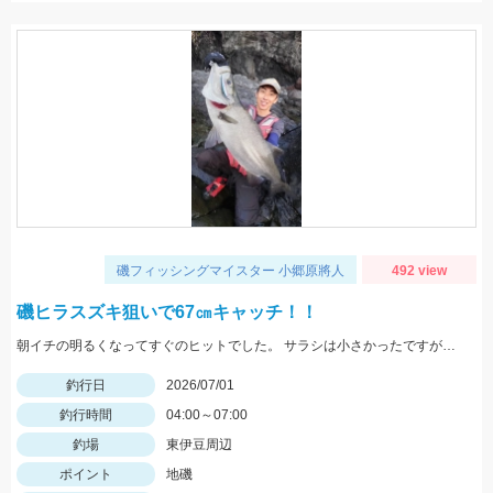
磯フィッシングマイスター 小郷原將人
492 view
磯ヒラスズキ狙いで67㎝キャッチ！！
朝イチの明るくなってすぐのヒットでした。 サラシは小さかったですがベイトが入っておりヒラスズキは活発でした。
釣行日
2026/07/01
釣行時間
04:00～07:00
釣場
東伊豆周辺
ポイント
地磯