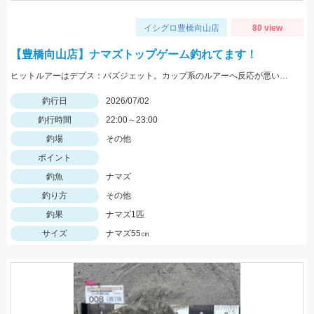
イシグロ豊橋向山店
80 view
【豊橋向山店】ナマズトップゲーム釣れてます！
ヒットルアーはデプス：バズジェット。カップ系のルアーへ反応が悪い時にオススメのルアーです。ぜひお試しください。
釣行日
2026/07/02
釣行時間
22:00～23:00
釣場
その他
ポイント
釣魚
ナマズ
釣り方
その他
釣果
ナマズ1匹
サイズ
ナマズ55㎝