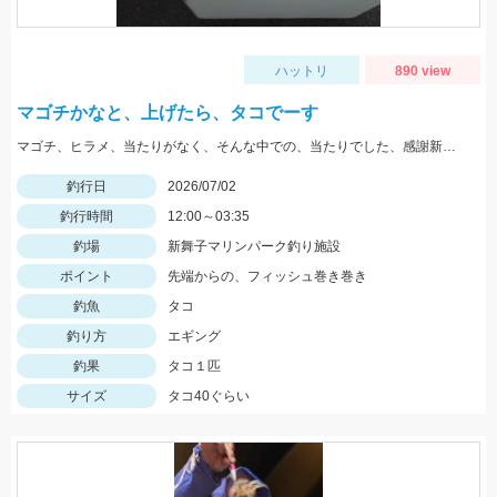
ハットリ
890 view
マゴチかなと、上げたら、タコでーす
マゴチ、ヒラメ、当たりがなく、そんな中での、当たりでした、感謝新舞子様
釣行日
2026/07/02
釣行時間
12:00～03:35
釣場
新舞子マリンパーク釣り施設
ポイント
先端からの、フィッシュ巻き巻き
釣魚
タコ
釣り方
エギング
釣果
タコ１匹
サイズ
タコ40ぐらい