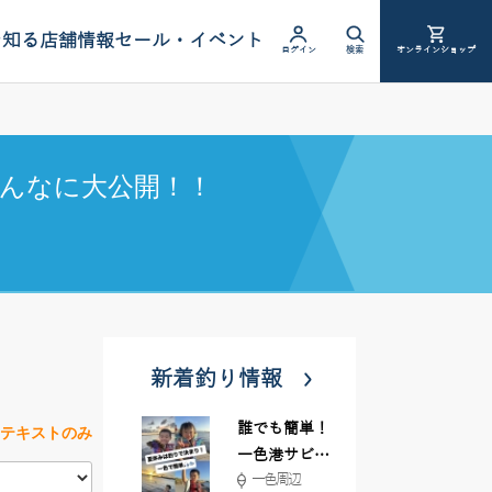
を知る
店舗情報
セール・イベント
ログイン
検索
オンラインショップ
んなに大公開！！
新着釣り情報
誰でも簡単！
テキストのみ
一色港サビキ
一色周辺
＆ちょい投げ