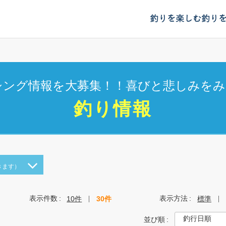
釣りを楽しむ
釣り
シング情報を大募集！！喜びと悲しみをみ
釣り情報
きます）
表示件数
表示方法
10件
30件
標準
並び順