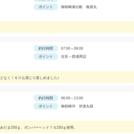
ポイント
御前崎港出船 敬真丸
釣行時間
07:00～09:00
ポイント
吉良～西浦周辺
となく！キスも混じり楽しめました♪
釣行時間
06:00～13:00
ポイント
御前崎沖 伊達丸様
だま250ｇ、ボンバーヘッドＴＧ250ｇ使用。