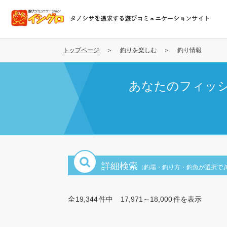
メ
イ
タノシサを追求する遊びコミュニケーションサイト
ン
コ
ン
トップページ
釣りを楽しむ
釣り情報
テ
ン
あなたのフィッ
ツ
に
移
動
詳細検索
（釣場・釣り方・釣魚が選択で
全
19,344
件中
17,971～18,000
件を表示