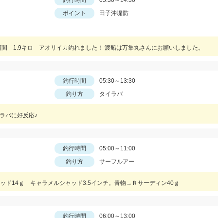
釣行時間
05:30～14:30
ポイント
田子沖堤防
間 1.9キロ アオリイカ釣れました！ 渡船は万集丸さんにお願いしました。
釣行時間
05:30～13:30
釣り方
タイラバ
イラバに好反応♪
釣行時間
05:00～11:00
釣り方
サーフルアー
ド14ｇ キャラメルシャッド3.5インチ。青物→Ｒサーディン40ｇ
釣行時間
06:00～13:00