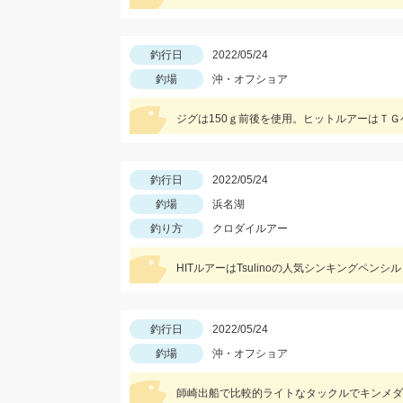
釣行日
2022/05/24
釣場
沖・オフショア
ジグは150ｇ前後を使用。ヒットルアーはＴ
釣行日
2022/05/24
釣場
浜名湖
釣り方
クロダイルアー
HITルアーはTsulinoの人気シンキングペンシル
釣行日
2022/05/24
釣場
沖・オフショア
師崎出船で比較的ライトなタックルでキンメダ