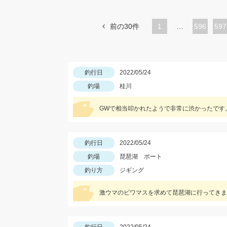
前の30件
1
…
ペ
596
ペ
597
ー
ー
ジ
ジ
釣行日
2022/05/24
釣場
桂川
GWで相当叩かれたようで非常に渋かったです
釣行日
2022/05/24
釣場
琵琶湖 ボート
釣り方
ジギング
激ウマのビワマスを求めて琵琶湖に行ってきま