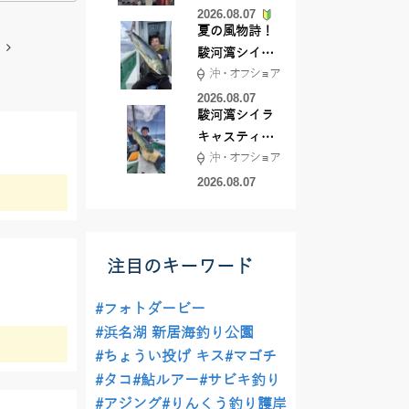
2026.08.07
夏の風物詩！
駿河湾シイラ
沖・オフショア
キャスティン
グ行ってきま
2026.08.07
駿河湾シイラ
した！！
キャスティン
沖・オフショア
グ行ってきま
した！
2026.08.07
注目のキーワード
#フォトダービー
#浜名湖 新居海釣り公園
#ちょうい投げ キス
#マゴチ
#タコ
#鮎ルアー
#サビキ釣り
#アジング
#りんくう釣り護岸