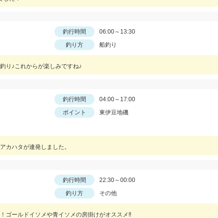
釣行時間
06:00～13:30
釣り方
船釣り
釣り♪これからが楽しみですね♪
釣行時間
04:00～17:00
ポイント
東伊豆地磯
アカハタが連発しました。
釣行時間
22:30～00:00
釣り方
その他
使用！ゴールドイソメや青イソメの房掛けがオススメ‼