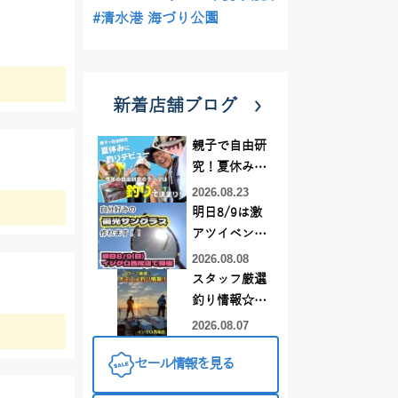
#清水港 海づり公園
新着店舗ブログ
親子で自由研
究！夏休みに
釣りデビュー
2026.08.23
明日8/9は激
アツイベント
日！！！～オ
2026.08.08
ーダー偏光グ
スタッフ厳選
ラス受注会～
釣り情報☆彡
連休は何釣り
2026.08.07
に行こう
セール情報を見る
♪【イシグロ
西尾店】