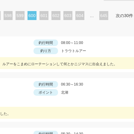
ペ
598
ペ
599
カ
600
ペ
601
ペ
602
ペ
603
ペ
604
…
645
次の30件
ー
ー
レ
ー
ー
ー
ー
ジ
ジ
ン
ジ
ジ
ジ
ジ
ト
釣行時間
08:00～11:00
釣り方
トラウトルアー
ペ
ー
。ルアーをこまめにローテーションして何とかニジマスに出会えました。
ジ
釣行時間
06:30～16:30
ポイント
北湖
した。