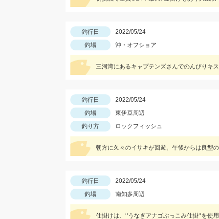
釣行日
2022/05/24
釣場
沖・オフショア
三河湾にあるキャプテンズさんでのんびりキス
釣行日
2022/05/24
釣場
東伊豆周辺
釣り方
ロックフィッシュ
朝方に久々のイサキが回遊。午後からは良型の
釣行日
2022/05/24
釣場
南知多周辺
仕掛けは、‘‘うなぎアナゴぶっこみ仕掛‘‘を