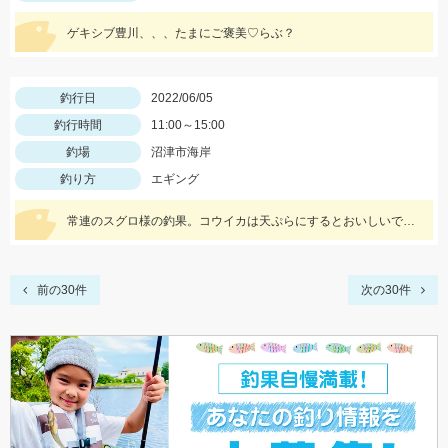
ゲキシブ豊川、、、たまにご褒美♡らぶ？
釣行日
2022/06/05
釣行時間
11:00～15:00
釣場
沼津市海岸
釣り方
エギング
常連のスグロ様の釣果。コウイカは天ぷらにするとおいしいです。
前の30件
次の30件