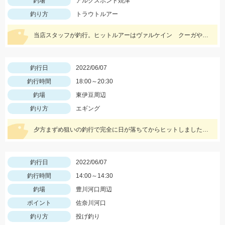
釣場
アルクスポンド焼津
釣り方
トラウトルアー
当店スタッフが釣行。ヒットルアーはヴァルケイン クーガやハイドラムでした。大きいものは35㎝あり、楽しめました(^^♪
釣行日
2022/06/07
釣行時間
18:00～20:30
釣場
東伊豆周辺
釣り方
エギング
夕方まずめ狙いの釣行で完全に日が落ちてからヒットしました。例年より大型があまり出ていないようです。
釣行日
2022/06/07
釣行時間
14:00～14:30
釣場
豊川河口周辺
ポイント
佐奈川河口
釣り方
投げ釣り