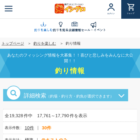
メ
イ
ショップ
ログイン
ン
コ
ン
釣りを楽しむ
釣りを知る
店舗情報
セール・イベント
テ
トップページ
釣りを楽しむ
釣り情報
ン
ツ
あなたのフィッシング情報を大募集！！喜びと悲しみをみんなに大公
に
開！！
移
釣り情報
動
詳細検索
（釣場・釣り方・釣魚が選択できます）
全
19,328
件中
17,761～17,790
件を表示
10件
30件
表示件数