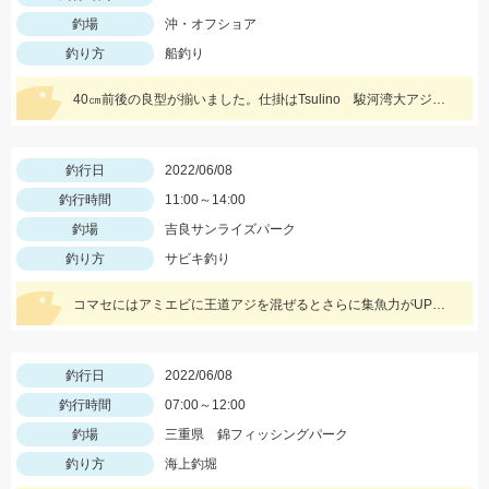
釣場
沖・オフショア
釣り方
船釣り
40㎝前後の良型が揃いました。仕掛はTsulino 駿河湾大アジ仕掛がおすすめです。
釣行日
2022/06/08
釣行時間
11:00～14:00
釣場
吉良サンライズパーク
釣り方
サビキ釣り
コマセにはアミエビに王道アジを混ぜるとさらに集魚力がUPしますよ！
釣行日
2022/06/08
釣行時間
07:00～12:00
釣場
三重県 錦フィッシングパーク
釣り方
海上釣堀