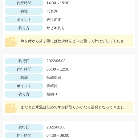
釣行時間
14:30～15:30
釣場
浜名湖
ポイント
表浜名湖
釣り方
サビキ釣り
魚を針から外す際には仕掛けをピンと張って針はずしてください。魚が暴れて仕掛けが絡まります。
釣行日
2022/06/08
釣行時間
05:30～12:30
釣場
師崎周辺
ポイント
師崎沖
釣り方
船釣り
まだまだ水温は低めですが餌取りがかなり活発となってきましたので こまめな餌の点検も重要ですよッ(^-^)
釣行日
2022/06/08
釣行時間
04:30～06:00