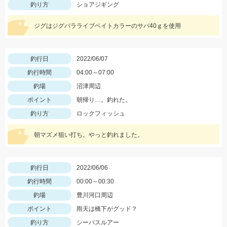
釣り方
ショアジギング
ジグはジグパラライブベイトカラーのサバ40ｇを使用
釣行日
2022/06/07
釣行時間
04:00～07:00
釣場
沼津周辺
ポイント
朝帰り…。釣れた。
釣り方
ロックフィッシュ
朝マズメ狙い打ち。やっと釣れました。
釣行日
2022/06/06
釣行時間
00:00～00:30
釣場
豊川河口周辺
ポイント
雨天は橋下がグッド？
釣り方
シーバスルアー