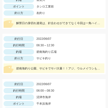
釣場
長良川
ポイント
タシロ工業前
釣り方
友釣り
解禁日の身切れ連発は、針合わせができてなく今回は一角ハイパーでバラシゼロでした。
釣行日
2022/06/07
釣行時間
06:30～12:30
釣場
碧南海釣り広場
釣り方
サビキ釣り
碧南海釣り公園、サビキでサバ大量！！アジ、ウルメイワシも釣れました！！ちょい投げではシロギス！！オススメ仕掛けは Tsulino 師崎沖限定船キス仕掛！！
釣行日
2022/06/07
釣行時間
06:00～08:30
釣場
沼津市海岸
ポイント
千本浜海岸