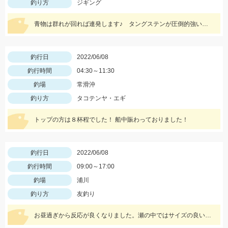
釣り方
ジギング
青物は群れが回れば連発します♪ タングステンが圧倒的強いです！ SLJもやるので45～200ｇ程を持って行ってくださいね！
釣行日
2022/06/08
釣行時間
04:30～11:30
釣場
常滑沖
釣り方
タコテンヤ・エギ
トップの方は８杯程でした！ 船中賑わっておりました！
釣行日
2022/06/08
釣行時間
09:00～17:00
釣場
浦川
釣り方
友釣り
お昼過ぎから反応が良くなりました。瀬の中ではサイズの良い鮎も掛かり楽しめました。