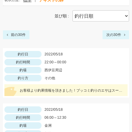
標準
テキストのみ
表示方法
並び順
前の30件
次の30件
釣行日
2022/05/18
釣行時間
22:00～00:00
釣場
西伊豆周辺
釣り方
その他
お客様より釣果情報を頂きました！ブッコミ釣りのエサはスーパーで売っているムツッコ。短い釣行時間で時合を逃さずヒットさせました。
釣行日
2022/05/18
釣行時間
06:00～12:30
釣場
金洲