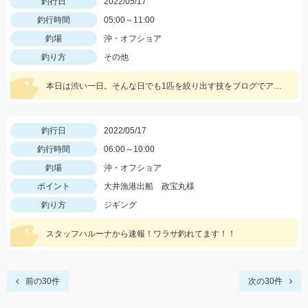
釣行日
2022/05/17
釣行時間
05:00～11:00
釣場
沖・オフショア
釣り方
その他
本日は渋い一日。そんな日でも1匹を絞り出す技をブログでアップ!!是非ご覧ください。
釣行日
2022/05/17
釣行時間
06:00～10:00
釣場
沖・オフショア
ポイント
大井漁港出船 政宝丸様
釣り方
ジギング
スタッフハルーナから速報！ワラサ釣れてます！！
前の30件
次の30件