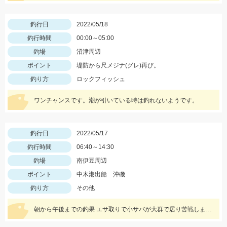
釣行日
2022/05/18
釣行時間
00:00～05:00
釣場
沼津周辺
ポイント
堤防から尺メジナ(グレ)再び。
釣り方
ロックフィッシュ
ワンチャンスです。潮が引いている時は釣れないようです。
釣行日
2022/05/17
釣行時間
06:40～14:30
釣場
南伊豆周辺
ポイント
中木港出船 沖磯
釣り方
その他
朝から午後までの釣果 エサ取りで小サバが大群で居り苦戦しました。