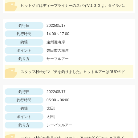
ヒットジグはディープライナーのスパイV１３０ｇ。タイラバは、なみだまＴＧ８０ｇやビンビン玉１００ｇ等を使用
釣行日
2022/05/17
釣行時間
14:00～17:00
釣場
遠州灘海岸
ポイント
磐田市の海岸
釣り方
サーフルアー
スタッフ村松がマゴチを釣りました。ヒットルアーはDUOのドラッグメタルキャストショット30gのイワシカラー。
釣行日
2022/05/17
釣行時間
05:00～06:00
釣場
太田川
ポイント
太田川
釣り方
シーバスルアー