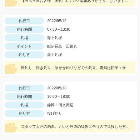
【当店常連お客様 S様】エギング情報ありがとうございます！ 夕方から夜にかけての時間帯で800ｇサイズゲット！
釣行日
2022/05/18
釣行時間
07:30～13:30
釣場
海上釣堀
ポイント
紀伊長島 正徳丸
釣り方
海上釣堀
脈釣り、浮き釣り、泳がせ釣りなどでの釣果。真鯛は団子エサやむきエビ、冷凍ボケなどに好反応。青物はキビナゴや鰹のハラモなどでヒット。
釣行日
2022/05/18
釣行時間
16:00～18:00
釣場
静岡・清水周辺
釣り方
投げ釣り
スタッフ大戸の釣果。近いと外道の猛攻に合うので遠投した方がキスのアタリが出る。イシグロの赤イソメ使用。