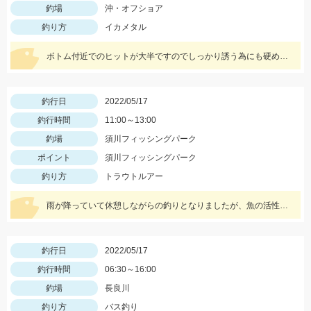
釣場
沖・オフショア
釣り方
イカメタル
ボトム付近でのヒットが大半ですのでしっかり誘う為にも硬めの竿がオススメ！スッテは基本色の赤緑・赤黄などの20号がメインです。
釣行日
2022/05/17
釣行時間
11:00～13:00
釣場
須川フィッシングパーク
ポイント
須川フィッシングパーク
釣り方
トラウトルアー
雨が降っていて休憩しながらの釣りとなりましたが、魚の活性が高く楽しむことができました！Bスパーク2.0ｇのＧマジョーラに反応良かったです。
釣行日
2022/05/17
釣行時間
06:30～16:00
釣場
長良川
釣り方
バス釣り