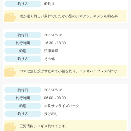
釣り方
船釣り
潮が速く難しい条件でしたが小型のシマアジ、キメジを釣る事ができました。
釣行日
2022/05/18
釣行時間
16:30～18:30
釣場
沼津周辺
釣り方
その他
コマセ無し投げサビキで小鯖を釣り、ロデオバーブレスS針で泳がせしてヒラメゲット。
釣行日
2022/05/18
釣行時間
06:00～08:00
釣場
吉良サンライズパーク
釣り方
投げ釣り
三河湾内シロギス釣れてます。