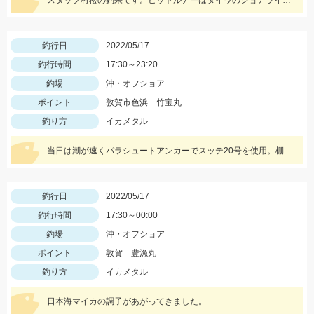
スタッフ村松の釣果です。ヒットルアーはダイワのショアラインシャイナーZバーティス80Sのゴールドカラー。
釣行日
2022/05/17
釣行時間
17:30～23:20
釣場
沖・オフショア
ポイント
敦賀市色浜 竹宝丸
釣り方
イカメタル
当日は潮が速くパラシュートアンカーでスッテ20号を使用。棚はバラけていますがボトムが一番反応が良かったです。
釣行日
2022/05/17
釣行時間
17:30～00:00
釣場
沖・オフショア
ポイント
敦賀 豊漁丸
釣り方
イカメタル
日本海マイカの調子があがってきました。