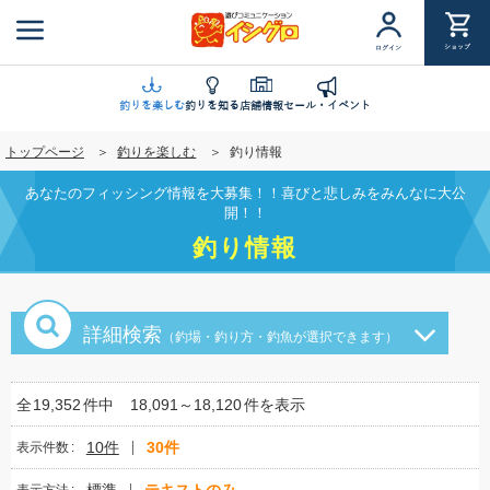
メ
イ
ショップ
ログイン
ン
コ
ン
釣りを楽しむ
釣りを知る
店舗情報
セール・イベント
テ
トップページ
釣りを楽しむ
釣り情報
ン
ツ
あなたのフィッシング情報を大募集！！喜びと悲しみをみんなに大公
に
開！！
移
釣り情報
動
詳細検索
（釣場・釣り方・釣魚が選択できます）
全
19,352
件中
18,091～18,120
件を表示
10件
30件
表示件数