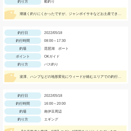
釣り方
船釣り
潮速く釣りにくかったですが、ジャンボイサキなどお土産できました。
釣行日
2022/05/18
釣行時間
08:00～17:30
釣場
琵琶湖 ボート
ポイント
OKガイド
釣り方
バス釣り
浚渫、ハンプなどの地形変化にウィードが絡むエリアでの釣行。スワンプクローラーでの釣果でした。
釣行日
2022/05/18
釣行時間
16:00～20:00
釣場
南伊豆周辺
釣り方
エギング