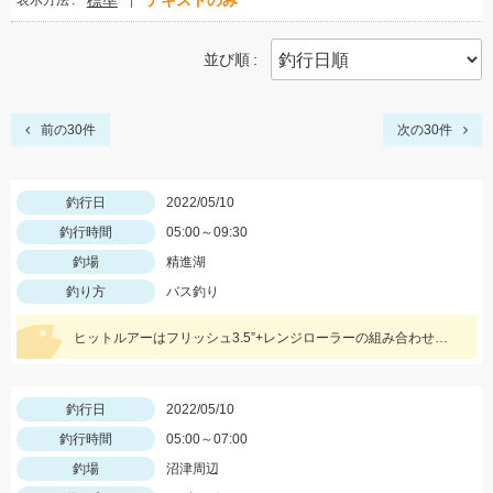
標準
テキストのみ
表示方法
並び順
前の30件
次の30件
釣行日
2022/05/10
釣行時間
05:00～09:30
釣場
精進湖
釣り方
バス釣り
ヒットルアーはフリッシュ3.5”+レンジローラーの組み合わせとスーパースレッジでした！
釣行日
2022/05/10
釣行時間
05:00～07:00
釣場
沼津周辺