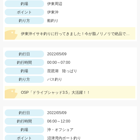
釣場
伊東周辺
ポイント
伊東沖
釣り方
船釣り
伊東沖イサキ釣りに行ってきました！今が脂ノリノリで絶品です。これからジャンボサイズイサキが多くなりますのでおすすめです！
釣行日
2022/05/09
釣行時間
00:00～07:00
釣場
琵琶湖 陸っぱり
釣り方
バス釣り
OSP「ドライブシャッド3.5」大活躍！！
釣行日
2022/05/09
釣行時間
06:00～12:00
釣場
沖・オフショア
ポイント
沼津湾内ボート釣り