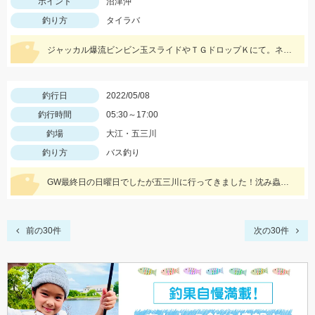
ポイント
沼津沖
釣り方
タイラバ
ジャッカル爆流ビンビン玉スライドやＴＧドロップＫにて。ネクタイのカラーは黒やチャートです！
釣行日
2022/05/08
釣行時間
05:30～17:00
釣場
大江・五三川
釣り方
バス釣り
GW最終日の日曜日でしたが五三川に行ってきました！沈み蟲の1.8が高反応でした！沈み蟲1.8のズル引きで釣果を出せてオフセットフックなので根掛かりも少なくてオススメですよ！
前の30件
次の30件