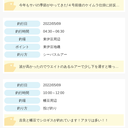
今年もサバの季節がやってきた!４号前後のケイムラ仕掛に好反応♪群れが小さい時はしっかりエサを撒こう!
釣行日
2022/05/09
釣行時間
04:30～06:30
釣場
東伊豆周辺
ポイント
東伊豆地磯
釣り方
シーバスルアー
波が高かったのでウエイトのあるルアーで少し下を通すと喰って来ました。
釣行日
2022/05/09
釣行時間
10:00～12:00
釣場
幡豆周辺
釣り方
投げ釣り
吉良と幡豆でシロギスが釣れています！アタリは多い！！