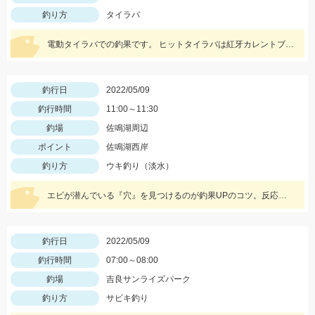
釣り方
タイラバ
電動タイラバでの釣果です。 ヒットタイラバは紅牙カレントブレーカートリニティα100ｇギャルピンク＋フィッシュアローリングフラッシャー２’ピンクブルーラメ。
釣行日
2022/05/09
釣行時間
11:00～11:30
釣場
佐鳴湖周辺
ポイント
佐鳴湖西岸
釣り方
ウキ釣り（淡水）
エビが潜んでいる『穴』を見つけるのが釣果UPのコツ。反応のある所を探してみよう。
釣行日
2022/05/09
釣行時間
07:00～08:00
釣場
吉良サンライズパーク
釣り方
サビキ釣り