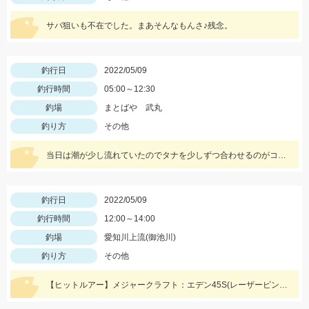
サバ狙いも不在でした。まあそんなもんさ♪残念。
釣行日
2022/05/09
釣行時間
05:00～12:30
釣場
まとばや 武丸
釣り方
その他
当日は潮が少し流れていたのでタナを少しずつ合わせるのがコツでした!!
釣行日
2022/05/09
釣行時間
12:00～14:00
釣場
愛知川上流(御池川)
釣り方
その他
【ヒットルアー】メジャークラフト：エデン45S(レーザーピンクヤマメ) まだまだ楽しめそうですよ♪