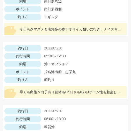
釣場
南知多周辺
ポイント
南知多西側
釣り方
エギング
今日も夕マズメと南知多の春アオリイカ狙いに行き、ナイスサイズのアオリイカに出会えました‼️
釣行日
2022/05/10
釣行時間
05:30～12:30
釣場
沖・オフショア
ポイント
片名港出船 忠栄丸
釣り方
船釣り
早くも卵胞＆白子有り個体も!？引きも!味も!ゲーム性も超楽しい船イサキ釣りみなさんもぜひ!!
釣行日
2022/05/10
釣行時間
06:00～13:00
釣場
敦賀沖