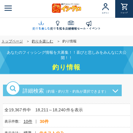
メ
イ
ショップ
ログイン
ン
コ
ン
釣りを楽しむ
釣りを知る
店舗情報
セール・イベント
テ
トップページ
釣りを楽しむ
釣り情報
ン
ツ
あなたのフィッシング情報を大募集！！喜びと悲しみをみんなに大公
に
開！！
移
釣り情報
動
詳細検索
（釣場・釣り方・釣魚が選択できます）
全
19,367
件中
18,211～18,240
件を表示
10件
30件
表示件数