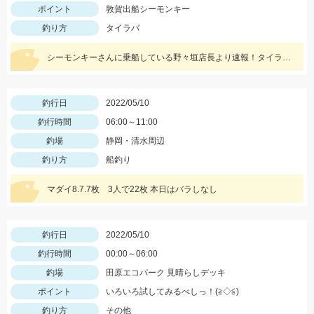
ポイント
敦賀出船シーモンキー
釣り方
タイラバ
シーモンキーさんに乗船している野々垣店長より速報！タイラバはなみだま！ジグはブリードジグが絶好調！
釣行日
2022/05/10
釣行時間
06:00～11:00
釣場
静岡・清水周辺
釣り方
船釣り
マダイ8.7.7枚 3人で22枚 本日はバラしなし
釣行日
2022/05/10
釣行時間
00:00～06:00
釣場
田原エコパーク 見晴らしデッキ
ポイント
いろいろ試してみるべしっ！(≧◇≦)
釣り方
その他