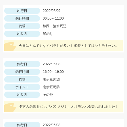
釣行日
2022/05/09
釣行時間
06:00～11:00
釣場
静岡・清水周辺
釣り方
船釣り
今日はとんでもなくバラしが多い！ 船長としてはヤキモキw いっ時ハマった流しでバタバタタイム バラし20回以上！
釣行日
2022/05/08
釣行時間
16:00～19:00
釣場
南伊豆周辺
ポイント
南伊豆堤防
釣り方
その他
夕方の釣果 他にもサバやメジナ、オオモンハタ等も釣れました！
釣行日
2022/05/08