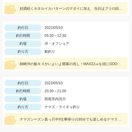
好調続くホタルイカパターンのマダイに加え、当日はブリの回遊もあり大爆釣!! 迷ってる場合じゃないですよ(笑) 行くなら今しかない!!
釣行日
2022/05/10
釣行時間
05:30～12:30
釣場
沖・オフショア
釣り方
船釣り
師崎沖の船キスがいよいよ開幕の兆し！MAX22㎝を頭にGOODコンディションのシロギスが釣れ始めました♪
釣行日
2022/05/10
釣行時間
20:30～21:00
釣場
西尾市内河川
釣り方
ナマズ・ライギョ釣り
ナマズシーズン真っ只中‼仕事帰りの30分でも楽しめるナマズゲーム♪