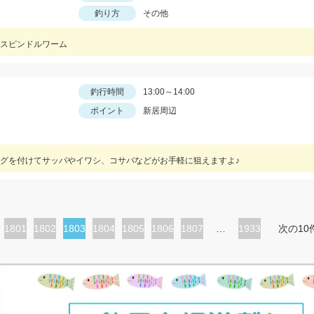
釣り方
その他
スピンドルワーム
釣行時間
13:00～14:00
ポイント
新居周辺
グを付けてサッパやイワシ、コサバなどがお手軽に狙えますよ♪
ペ
1801
ペ
1802
カ
1803
ペ
1804
ペ
1805
ペ
1806
ペ
1807
…
1933
次の10
ー
ー
レ
ー
ー
ー
ー
ジ
ジ
ン
ジ
ジ
ジ
ジ
ト
ペ