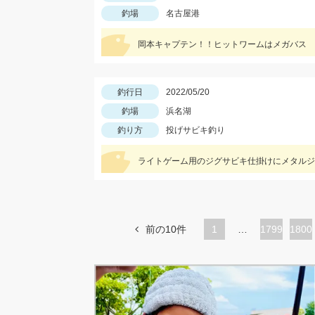
釣場
名古屋港
岡本キャプテン！！ヒットワームはメガバス 
釣行日
2022/05/20
釣場
浜名湖
釣り方
投げサビキ釣り
ライトゲーム用のジグサビキ仕掛けにメタルジ
前の10件
1
…
ペ
1799
ペ
1800
ー
ー
ジ
ジ