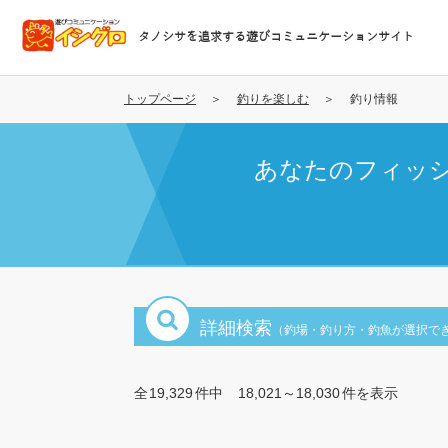
メ
イ
タノシサを追求する遊びコミュニケーションサイト
ン
コ
ン
トップページ
釣りを楽しむ
釣り情報
テ
ン
あなたのフィッ
ツ
に
移
動
詳細検索
（釣場・釣り方・釣魚が選択で
全
19,329
件中
18,021～18,030
件を表示