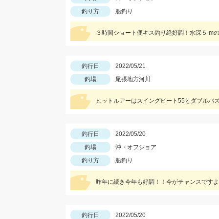
釣り方
船釣り
３時間ショート便キス釣り絶好調！水深５ m
釣行日
2022/05/21
釣場
尾張地方河川
ヒットルアーはスイングビート55とダブルバ
釣行日
2022/05/20
釣場
沖・オフショア
釣り方
船釣り
昨年に続き今年も好調！！今がチャンスですよ
釣行日
2022/05/20