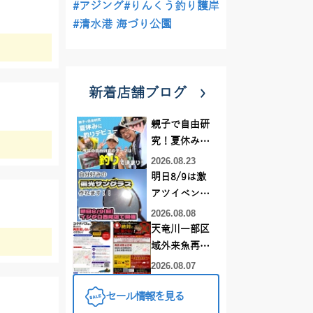
#アジング
#りんくう釣り護岸
#清水港 海づり公園
新着店舗ブログ
親子で自由研
究！夏休みに
釣りデビュー
2026.08.23
明日8/9は激
アツイベント
日！！！～オ
2026.08.08
ーダー偏光グ
天竜川一部区
ラス受注会～
域外来魚再放
流禁止となり
2026.08.07
ました
セール情報を見る