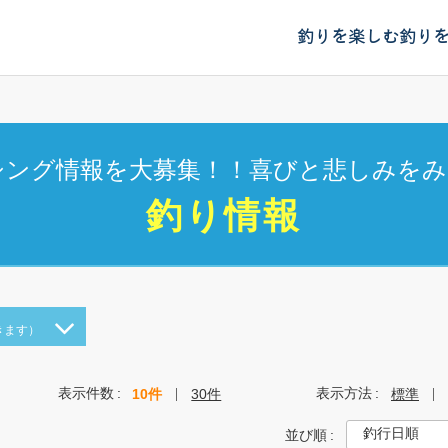
釣りを楽しむ
釣り
シング情報を大募集！！喜びと悲しみをみ
釣り情報
きます）
表示件数
表示方法
10件
30件
標準
並び順