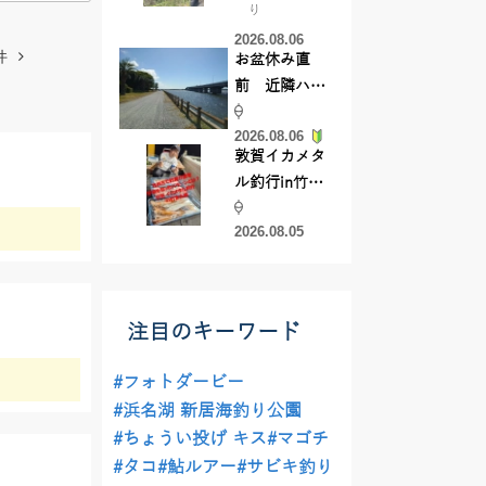
り
【45cmキャ
2026.08.06
ッチ】
件
お盆休み直
前 近隣ハゼ
釣り場調査し
2026.08.06
てきました
敦賀イカメタ
ル釣行in竹宝
丸様 釣り方で
2026.08.05
釣果が激変！
竿頭を取った
パターンと
は？
注目のキーワード
#フォトダービー
#浜名湖 新居海釣り公園
#ちょうい投げ キス
#マゴチ
#タコ
#鮎ルアー
#サビキ釣り