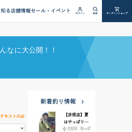
を知る
店舗情報
セール・イベント
ログイン
検索
オンラインショップ
んなに大公開！！
新着釣り情報
【彦根店】夏
テキストのみ
はやっぱりカ
琵琶湖 陸っぱ
バー撃ち