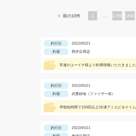
前の10件
1
…
ペ
1799
ペ
1800
ー
ー
ジ
ジ
釣行日
2022/05/21
釣場
西伊豆周辺
常連のユーイチ様より釣果情報いただきました
釣行日
2022/05/21
釣場
武豊緑地（ファイザー前）
早朝短時間で100匹以上!冷凍アミエビ＆ケイ
釣行日
2022/05/21