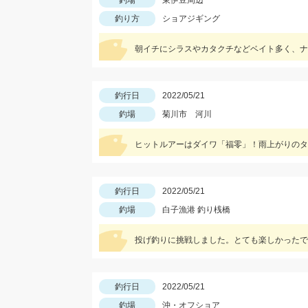
釣場
東伊豆周辺
釣り方
ショアジギング
朝イチにシラスやカタクチなどベイト多く、ナ
釣行日
2022/05/21
釣場
菊川市 河川
ヒットルアーはダイワ「福零」！雨上がりのタ
釣行日
2022/05/21
釣場
白子漁港 釣り桟橋
投げ釣りに挑戦しました。とても楽しかったで
釣行日
2022/05/21
釣場
沖・オフショア