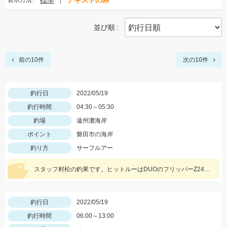
標準
テキストのみ
表示方法
並び順
前の10件
次の10件
釣行日
2022/05/19
釣行時間
04:30～05:30
釣場
遠州灘海岸
ポイント
磐田市の海岸
釣り方
サーフルアー
スタッフ村松の釣果です。ヒットルーはDUOのフリッパーZ24gヒラメキャンディ！
釣行日
2022/05/19
釣行時間
06:00～13:00