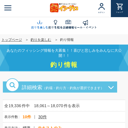
メ
イ
ショップ
ログイン
ン
コ
ン
釣りを楽しむ
釣りを知る
店舗情報
セール・イベント
テ
トップページ
釣りを楽しむ
釣り情報
ン
ツ
あなたのフィッシング情報を大募集！！喜びと悲しみをみんなに大公
に
開！！
移
釣り情報
動
詳細検索
（釣場・釣り方・釣魚が選択できます）
全
19,336
件中
18,061～18,070
件を表示
10件
30件
表示件数