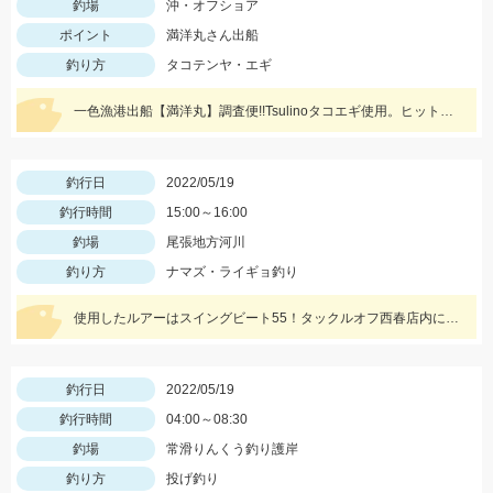
釣場
沖・オフショア
ポイント
満洋丸さん出船
釣り方
タコテンヤ・エギ
一色漁港出船【満洋丸】調査便!!Tsulinoタコエギ使用。ヒットカラーはホワイト・レッド
釣行日
2022/05/19
釣行時間
15:00～16:00
釣場
尾張地方河川
釣り方
ナマズ・ライギョ釣り
使用したルアーはスイングビート55！タックルオフ西春店内に在庫がございます！
釣行日
2022/05/19
釣行時間
04:00～08:30
釣場
常滑りんくう釣り護岸
釣り方
投げ釣り