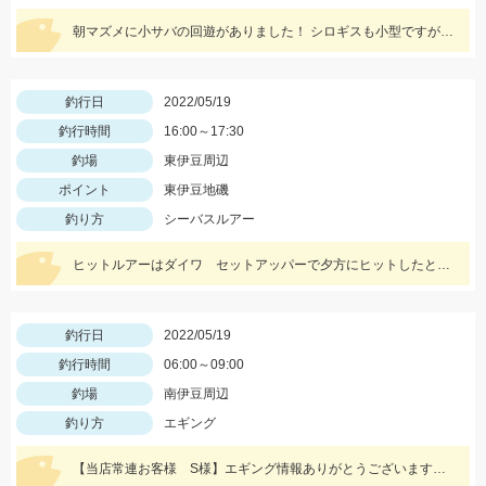
朝マズメに小サバの回遊がありました！ シロギスも小型ですが、数が釣れていますよ！
釣行日
2022/05/19
釣行時間
16:00～17:30
釣場
東伊豆周辺
ポイント
東伊豆地磯
釣り方
シーバスルアー
ヒットルアーはダイワ セットアッパーで夕方にヒットしたとのことです。83ｃｍ5ｋｇのナイスサイズでした！情報提供ありがとうございます！
釣行日
2022/05/19
釣行時間
06:00～09:00
釣場
南伊豆周辺
釣り方
エギング
【当店常連お客様 S様】エギング情報ありがとうございます。 朝マヅメの時間帯３杯立て続けに、1.8㌔・800ｇ・900ｇが釣れました！ 1.8㌔のヒットエギは【エギ王Ｋ3.5号 黒潮ＳＰ マッスルファイト】