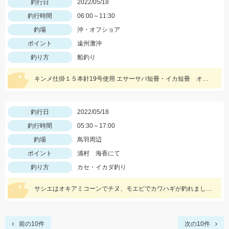
釣行日
2022/05/18
釣行時間
06:00～11:30
釣場
沖・オフショア
ポイント
遠州灘沖
釣り方
船釣り
キンメ仕掛１５本針19号使用 エサーサバ短冊・イカ短冊 オモリー２ｋｇ使用
釣行日
2022/05/18
釣行時間
05:30～17:00
釣場
鳥羽周辺
ポイント
浦村 海香にて
釣り方
カセ・イカダ釣り
サシエはオキアミコーンでチヌ、モエビでカワハギが釣れました！
前の10件
次の10件