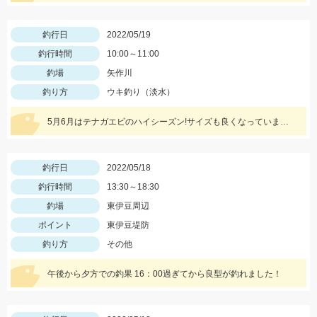
釣行日
2022/05/19
釣行時間
10:00～11:00
釣場
矢作川
釣り方
ウキ釣り（淡水）
5月6月はテナガエビのハイシーズン!サイズも良くなっています!エサは石ゴカイで、小さく切ると針掛かりアップします!
釣行日
2022/05/18
釣行時間
13:30～18:30
釣場
東伊豆周辺
ポイント
東伊豆堤防
釣り方
その他
午後から夕方での釣果 16：00過ぎてから良型が釣れました！