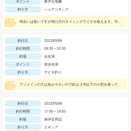
ポイント
東伊豆地磯
釣り方
ショアジギング
時合いは短いですが明け方のタイミングでイサキ狙えます。Tsulinoメタルランナーリブート30ｇを使用。
釣行日
2022/05/06
釣行時間
09:30～10:30
釣場
浜名湖
ポイント
表浜名湖
釣り方
サビキ釣り
アジメインの方は魚が小さいので針は３号以下の小型を使って下さい。
釣行日
2022/05/06
釣行時間
17:00～19:00
釣場
南伊豆周辺
釣り方
エギング