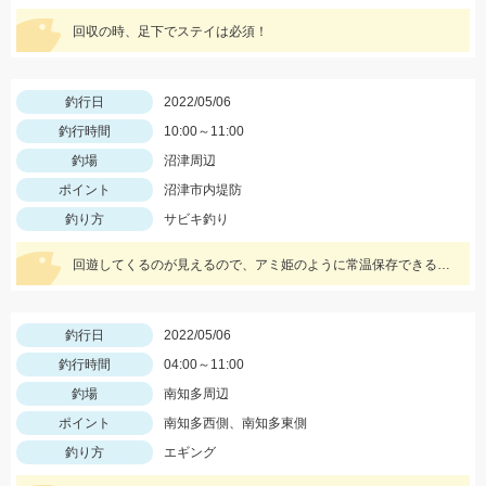
回収の時、足下でステイは必須！
釣行日
2022/05/06
釣行時間
10:00～11:00
釣場
沼津周辺
ポイント
沼津市内堤防
釣り方
サビキ釣り
回遊してくるのが見えるので、アミ姫のように常温保存できるエサを持っていくとすぐに狙えます♪
釣行日
2022/05/06
釣行時間
04:00～11:00
釣場
南知多周辺
ポイント
南知多西側、南知多東側
釣り方
エギング