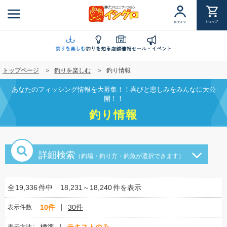
メ
イ
ショップ
ログイン
ン
コ
ン
釣りを楽しむ
釣りを知る
店舗情報
セール・イベント
テ
トップページ
釣りを楽しむ
釣り情報
ン
ツ
あなたのフィッシング情報を大募集！！喜びと悲しみをみんなに大公
に
開！！
移
釣り情報
動
詳細検索
（釣場・釣り方・釣魚が選択できます）
全
19,336
件中
18,231～18,240
件を表示
10件
30件
表示件数