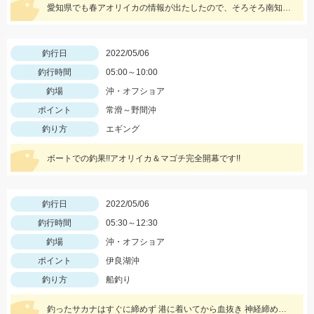
愛知県でも春アオリイカの情報が出たしたので、そろそろ南知多も⁉️と思いアオリイカを狙いに行ってきました！
釣行日
2022/05/06
釣行時間
05:00～10:00
釣場
沖・オフショア
ポイント
常滑～野間沖
釣り方
エギング
ボートでの釣果!!アオリイカ＆マゴチ完全開幕です!!
釣行日
2022/05/06
釣行時間
05:30～12:30
釣場
沖・オフショア
ポイント
伊良湖沖
釣り方
船釣り
釣ったサカナはすぐに締めず 港に着いてから血抜き 神経締めをしますので 旨さ 食感が違い過ぎますッ(^-^)