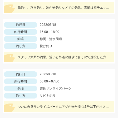
脈釣り、浮き釣り、泳がせ釣りなどでの釣果。真鯛は団子エサやむきエビ、冷凍ボケなどに好反応。青物はキビナゴや鰹のハラモなどでヒット。
釣行日
2022/05/18
釣行時間
16:00～18:00
釣場
静岡・清水周辺
釣り方
投げ釣り
スタッフ大戸の釣果。近いと外道の猛攻に合うので遠投した方がキスのアタリが出る。イシグロの赤イソメ使用。
釣行日
2022/05/18
釣行時間
06:00～07:00
釣場
吉良サンライズパーク
釣り方
サビキ釣り
ついに吉良サンライズパークにアジが来た!針は3号以下がオススメ!サバは大漁!小型のメタルジグでも楽しめます♪