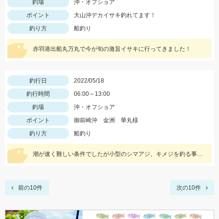
釣場
沖・オフショア
ポイント
大山沖デカイサキ釣れてます！
釣り方
船釣り
赤羽港出船丸万丸で今が旬の激旨イサキに行ってきました！
釣行日
2022/05/18
釣行時間
06:00～13:00
釣場
沖・オフショア
ポイント
御前崎沖 金洲 華丸様
釣り方
船釣り
潮が速く難しい条件でしたが小型のシマアジ、キメジを釣る事ができました。
前の10件
次の10件