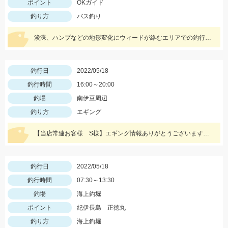
ポイント
OKガイド
釣り方
バス釣り
浚渫、ハンプなどの地形変化にウィードが絡むエリアでの釣行。スワンプクローラーでの釣果でした。
釣行日
2022/05/18
釣行時間
16:00～20:00
釣場
南伊豆周辺
釣り方
エギング
【当店常連お客様 S様】エギング情報ありがとうございます！ 夕方から夜にかけての時間帯で800ｇサイズゲット！
釣行日
2022/05/18
釣行時間
07:30～13:30
釣場
海上釣堀
ポイント
紀伊長島 正徳丸
釣り方
海上釣堀