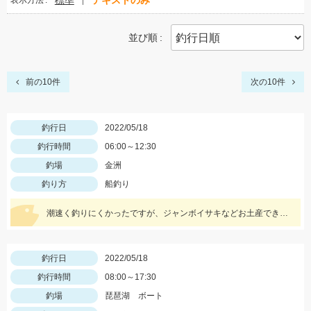
標準
テキストのみ
表示方法
並び順
前の10件
次の10件
釣行日
2022/05/18
釣行時間
06:00～12:30
釣場
金洲
釣り方
船釣り
潮速く釣りにくかったですが、ジャンボイサキなどお土産できました。
釣行日
2022/05/18
釣行時間
08:00～17:30
釣場
琵琶湖 ボート