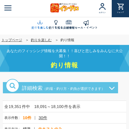
メ
イ
ショップ
ログイン
ン
コ
ン
釣りを楽しむ
釣りを知る
店舗情報
セール・イベント
テ
トップページ
釣りを楽しむ
釣り情報
ン
ツ
あなたのフィッシング情報を大募集！！喜びと悲しみをみんなに大公
に
開！！
移
釣り情報
動
詳細検索
（釣場・釣り方・釣魚が選択できます）
全
19,351
件中
18,091～18,100
件を表示
10件
30件
表示件数