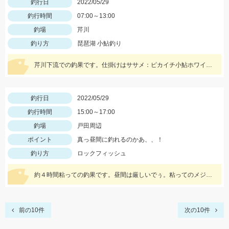
釣行日
2022/05/29
釣行時間
07:00～13:00
釣場
芹川
釣り方
琵琶湖 小鮎釣り
芹川下流での釣果です。仕掛けはササメ：ピカイチ小鮎ホワイトパール2.5号がオススメです！
釣行日
2022/05/29
釣行時間
15:00～17:00
釣場
戸田周辺
ポイント
真っ昼間に釣れるのかあ、、！
釣り方
ロックフィッシュ
約４時間粘っての釣果です。昼間は厳しいでぅ。粘ってのメジナです。
前の10件
次の10件