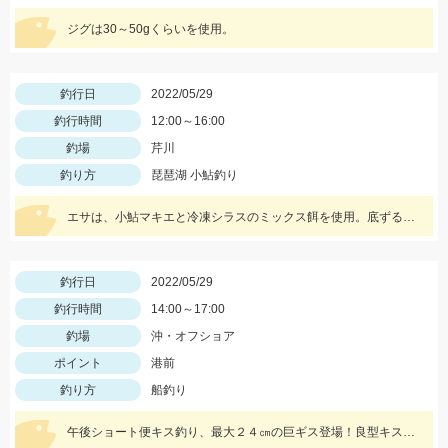
ジグは30～50gくらいを使用。
釣行日
2022/05/29
釣行時間
12:00～16:00
釣場
芹川
釣り方
琵琶湖 小鮎釣り
エサは、小鮎マキエと冷凍シラスのミックス餌を使用。底ずるらせんカゴの流し釣りでの釣果です。
釣行日
2022/05/29
釣行時間
14:00～17:00
釣場
沖・オフショア
ポイント
港前
釣り方
船釣り
午後ショート便キス釣り、最大２４㎝の巨ギス登場！良型キス絶好調です！