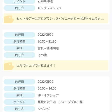
ポイント
石廊崎沖磯
釣り方
ロックフィッシュ
ヒットルアーはプロズワン：スパイニークロー #18ケイムラクリアルビー 良型アカハタ おめでとうございます！
釣行日
2022/05/29
釣行時間
20:30～21:30
釣場
吉良～西浦周辺
釣り方
その他
エサでもエギでも狙えます！
釣行日
2022/05/29
釣行時間
06:00～14:00
釣場
沖・オフショア
ポイント
尾鷲市賀田港 ディープブルー様
釣り方
ジギング