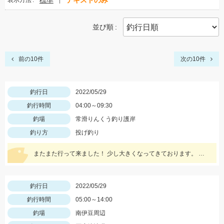
標準
テキストのみ
表示方法
並び順
前の10件
次の10件
釣行日
2022/05/29
釣行時間
04:00～09:30
釣場
常滑りんくう釣り護岸
釣り方
投げ釣り
またまた行って来ました！ 少し大きくなってきております。 数が釣れるので楽しいですよ！
釣行日
2022/05/29
釣行時間
05:00～14:00
釣場
南伊豆周辺