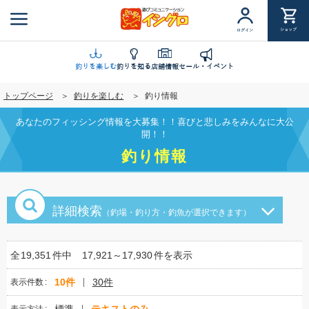
メ
イ
ショップ
ログイン
ン
コ
ン
釣りを楽しむ
釣りを知る
店舗情報
セール・イベント
テ
トップページ
釣りを楽しむ
釣り情報
ン
ツ
あなたのフィッシング情報を大募集！！喜びと悲しみをみんなに大公
に
開！！
移
釣り情報
動
詳細検索
（釣場・釣り方・釣魚が選択できます）
全
19,351
件中
17,921～17,930
件を表示
10件
30件
表示件数