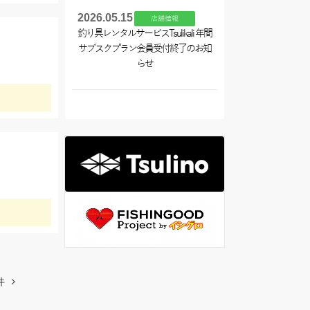
2026.05.15
店舗情報
釣り具レンタルサービスTsulikali 年間
サブスクプラン会員受付終了のお知
らせ
件