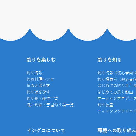
釣りを楽しむ
釣りを知る
釣り情報
釣り情報（初心者向
釣魚料理レシピ
釣り場案内（初心者
魚のさばき方
はじめての釣り手引
釣り場を探す
はじめての釣り動画
釣り船・船宿一覧
オーシャンプロジェ
海上釣堀・管理釣り場一覧
釣り教室
フィッシングアドバ
イシグロについて
環境への取り組