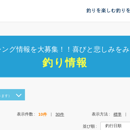
釣りを楽しむ
釣り
シング情報を大募集！！喜びと悲しみをみ
釣り情報
きます）
表示件数
表示方法
10件
30件
標準
並び順