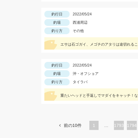
釣行日
2022/05/24
釣場
西浦周辺
釣り方
その他
エサは石ゴガイ、メゴチのアタリは途切れるこ
釣行日
2022/05/24
釣場
沖・オフショア
釣り方
タイラバ
重たいヘッドと手返しでマダイをキャッチ！なみ
前の10件
1
…
ペ
1793
ペ
1794
ー
ー