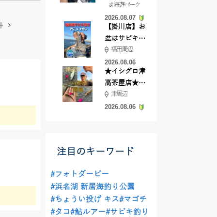
ま海遊パーク
根店
2026.08.07
件
【掛川店】お
盆はサビキ釣
福田周辺
りいきません
か?
2026.08.06
★イシグロ津
高茶屋店★津
津周辺
近郊ハゼ釣れ
てます！
2026.08.06
注目のキーワード
#フォトダービー
#浜名湖 新居海釣り公園
#ちょうい投げ キス
#マゴチ
#タコ
#鮎ルアー
#サビキ釣り