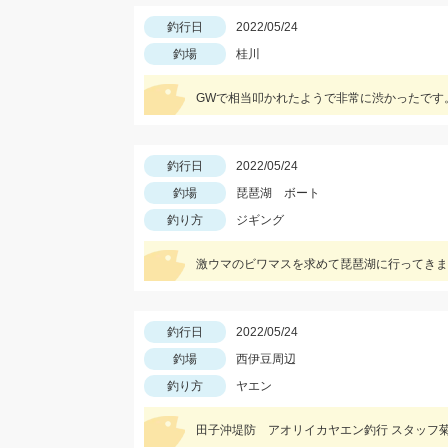
釣行日
2022/05/24
釣場
桂川
GWで相当叩かれたようで非常に渋かったです
釣行日
2022/05/24
釣場
琵琶湖 ボート
釣り方
ジギング
激ウマのビワマスを求めて琵琶湖に行ってきま
釣行日
2022/05/24
釣場
西伊豆周辺
釣り方
ヤエン
田子沖堤防 アオリイカヤエン釣行 スタッフ菊