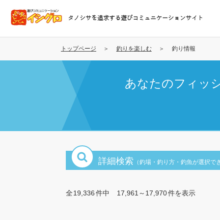
メ
イ
タノシサを追求する遊びコミュニケーションサイト
ン
コ
ン
トップページ
釣りを楽しむ
釣り情報
テ
ン
あなたのフィッ
ツ
に
移
動
詳細検索
（釣場・釣り方・釣魚が選択で
全
19,336
件中
17,961～17,970
件を表示