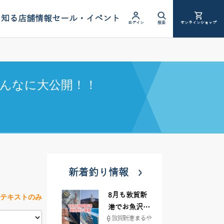
を知る
店舗情報
セール・イベント
ログイン
検索
オンラインショップ
んなに大公開！！
新着釣り情報
8月も敦賀新
テキストのみ
港でお魚沢山
敦賀新港 まるや
♪ イシグロ彦