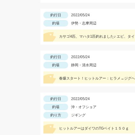
釣行日
2022/05/24
釣場
伊勢・志摩周辺
カサゴ4匹、マハタ1匹釣れました♪ エビ、タ
釣行日
2022/05/24
釣場
静岡・清水周辺
春爆スタート！ヒットルアー：ヒラメ→ジグヘッ
釣行日
2022/05/24
釣場
沖・オフショア
釣り方
ジギング
ヒットルアーはダイワのTGベイト１５０ｇ