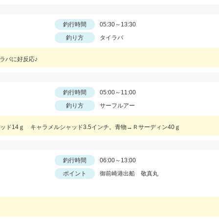
釣行時間
05:30～13:30
釣り方
タイラバ
イラバに好反応♪
釣行時間
05:00～11:00
釣り方
サーフルアー
ド14ｇ キャラメルシャッド3.5インチ。青物→Ｒサーディン40ｇ
釣行時間
06:00～13:00
ポイント
御前崎港出船 敬真丸