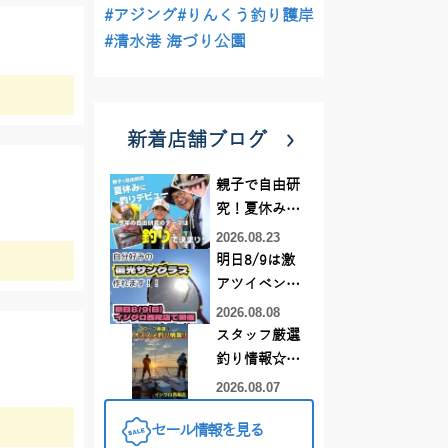
#アジング
#りんくう釣り護岸
#清水港 海づり公園
新着店舗ブログ
親子で自由研
究！夏休みに
釣りデビュー
2026.08.23
明日8/9は激
アツイベント
日！！！～オ
2026.08.08
ーダー偏光グ
スタッフ厳選
ラス受注会～
釣り情報☆彡
連休は何釣り
2026.08.07
に行こう
セール情報を見る
♪【イシグロ