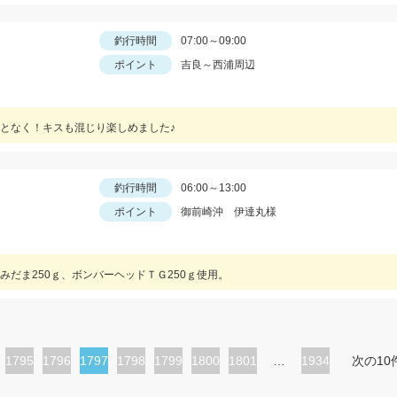
釣行時間
07:00～09:00
ポイント
吉良～西浦周辺
となく！キスも混じり楽しめました♪
釣行時間
06:00～13:00
ポイント
御前崎沖 伊達丸様
だま250ｇ、ボンバーヘッドＴＧ250ｇ使用。
ペ
1795
ペ
1796
カ
1797
ペ
1798
ペ
1799
ペ
1800
ペ
1801
…
1934
次の10
ー
ー
レ
ー
ー
ー
ー