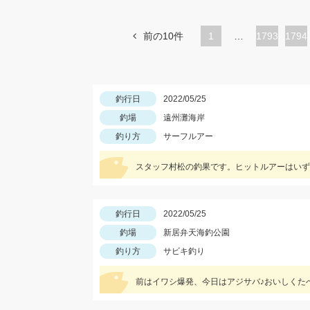
前の10件
1
…
ペ
1793
ペ
1794
ー
ー
ジ
ジ
釣行日
2022/05/25
釣場
遠州灘海岸
釣り方
サーフルアー
スタッフ村松の釣果です。ヒットルアーはいず
釣行日
2022/05/25
釣場
新居弁天海釣公園
釣り方
サビキ釣り
前はイワシ爆発、今日はアジサバ♪おいしくた