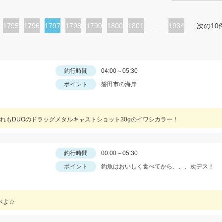
ペ
1795
ペ
1796
カ
1797
ペ
1798
ペ
1799
ペ
1800
ペ
1801
…
1934
次の10
ー
ー
レ
ー
ー
ー
ー
ジ
ジ
ン
ジ
ジ
ジ
ジ
ト
釣行時間
04:00～05:30
ポイント
磐田市の海岸
ペ
ー
ジ
れもDUOのドラッグメタルキャストショット30gのイワシカラー！
釣行時間
00:00～05:30
ポイント
釣魚はおいしく食べてから、、、次デス！
べよ☆