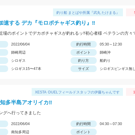
釣り船 まとばや所属『武丸 たけまる』
加速する デカ『モロポチャギス釣り』‼︎
日
2022/06/04
釣行時間
05:30～12:30
師崎周辺
ポイント
師崎沖
シロギス
釣り方
船釣り
シロギス15〜47本
サイズ
シロギスピンギス無し
XESTA･DUELフィールドスタッフの伊藤ちゃんです
❗知多半島アオリイカ‼️
ングへ行ってきました
日
2022/06/04
釣行時間
04:30～07:30
南知多周辺
ポイント