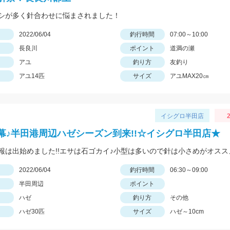
シが多く針合わせに悩まされました！
日
2022/06/04
釣行時間
07:00～10:00
長良川
ポイント
道満の瀬
アユ
釣り方
友釣り
アユ14匹
サイズ
アユMAX20㎝
イシグロ半田店
2
幕♪半田港周辺ハゼシーズン到来!!☆イシグロ半田店★
報は出始めました!!エサは石ゴカイ♪小型は多いので針は小さめがオスス
日
2022/06/04
釣行時間
06:30～09:00
半田周辺
ポイント
ハゼ
釣り方
その他
ハゼ30匹
サイズ
ハゼ～10cm