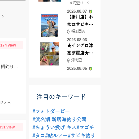
ま海遊パーク
根店
2026.08.07
【掛川店】お
盆はサビキ釣
福田周辺
りいきません
か?
2026.08.06
174 view
★イシグロ津
高茶屋店★津
津周辺
近郊ハゼ釣れ
三河湾内にヒイカが回遊中♪ケンサキイカなど他のイカも混じっています。エギ、餌釣りどちらでも釣れてます。
てます！
2026.08.06
注目のキーワード
13ｃｍ
#フォトダービー
#浜名湖 新居海釣り公園
851 view
#ちょうい投げ キス
#マゴチ
#タコ
#鮎ルアー
#サビキ釣り