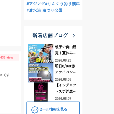
#アジング
#りんくう釣り護岸
#清水港 海づり公園
新着店舗ブログ
親子で自由研
究！夏休みに
433 view
釣りデビュー
2026.08.23
明日8/9は激
アツイベント
メです
日！！！～オ
2026.08.08
ーダー偏光グ
【イシグロフ
ラス受注会～
レスポ鈴鹿
店】2026年夏
2026.08.07
YGラボ POP-
セール情報を見る
UP STORE開