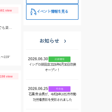
催中！
561 view
イベント情報を見る
めっちゃ近場のポイントでデカポチャギスが釣れるッ‼︎初心者様 ベテランの方々でも楽しめますッ(о´∀`о)
お知らせ
〜22㌢
2026.06.30
店舗情報
イシグロ磐田店 2026年6月30日改装
オープン！
1198 view
2026.06.25
その他
石黒 衆 会長が、令和8年浜松市市勢
功労者表彰を受彰されました