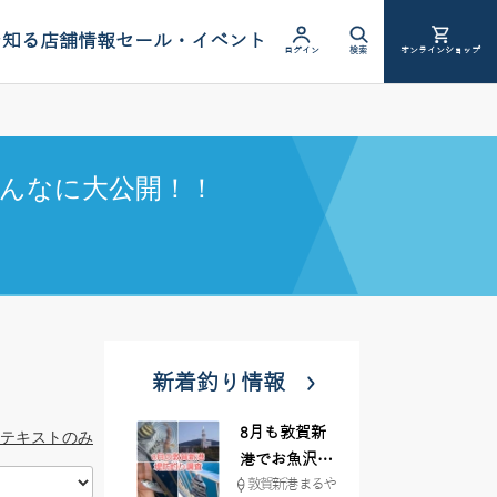
を知る
店舗情報
セール・イベント
ログイン
検索
オンラインショップ
んなに大公開！！
新着釣り情報
8月も敦賀新
テキストのみ
港でお魚沢山
敦賀新港 まるや
♪ イシグロ彦