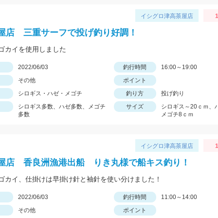
イシグロ津高茶屋店
1
屋店 三重サーフで投げ釣り好調！
ゴカイを使用しました
日
2022/06/03
釣行時間
16:00～19:00
その他
ポイント
シロギス・ハゼ・メゴチ
釣り方
投げ釣り
シロギス多数、ハゼ多数、メゴチ
サイズ
シロギス～20ｃｍ、
多数
メゴチ8ｃｍ
イシグロ津高茶屋店
1
屋店 香良洲漁港出船 りき丸様で船キス釣り！
ゴカイ、仕掛けは早掛け針と袖針を使い分けました！
日
2022/06/03
釣行時間
11:00～14:00
その他
ポイント