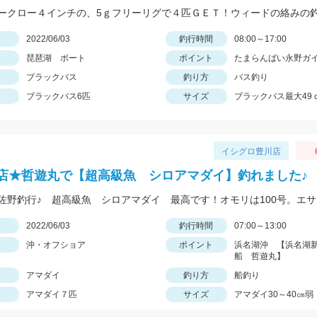
日
2022/06/03
釣行時間
08:00～17:00
琵琶湖 ボート
ポイント
たまらんばい永野ガ
ブラックバス
釣り方
バス釣り
ブラックバス6匹
サイズ
ブラックバス最大49
イシグロ豊川店
店★哲遊丸で【超高級魚 シロアマダイ】釣れました♪
日
2022/06/03
釣行時間
07:00～13:00
沖・オフショア
ポイント
浜名湖沖 【浜名湖
船 哲遊丸】
アマダイ
釣り方
船釣り
アマダイ７匹
サイズ
アマダイ30～40㎝弱