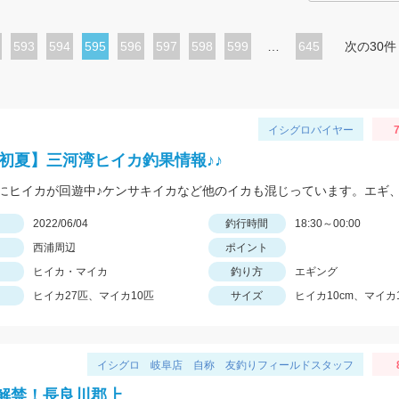
ペ
593
ペ
594
カ
595
ペ
596
ペ
597
ペ
598
ペ
599
…
645
次の30件
ー
ー
レ
ー
ー
ー
ー
ジ
ジ
ン
ジ
ジ
ジ
ジ
ト
イシグロバイヤー
7
ペ
22初夏】三河湾ヒイカ釣果情報♪♪
ー
ジ
日
2022/06/04
釣行時間
18:30～00:00
西浦周辺
ポイント
ヒイカ・マイカ
釣り方
エギング
ヒイカ27匹、マイカ10匹
サイズ
ヒイカ10cm、マイカ
イシグロ 岐阜店 自称 友釣りフィールドスタッフ
解禁！長良川郡上