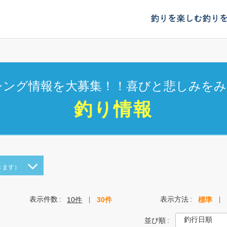
釣りを楽しむ
釣り
シング情報を大募集！！喜びと悲しみをみ
釣り情報
きます）
表示件数
表示方法
10件
30件
標準
並び順