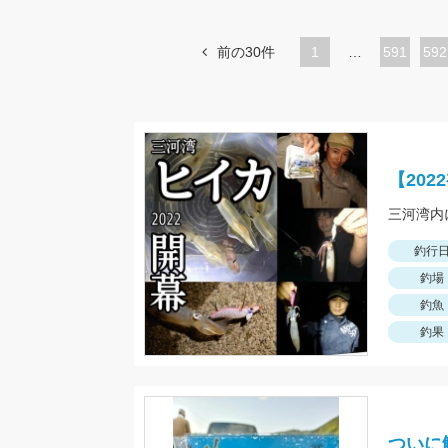
前の30件
1
…
ペ
591
ペ
592
ー
ー
ジ
ジ
【20
釣行
釣場
釣魚
釣果
ついに