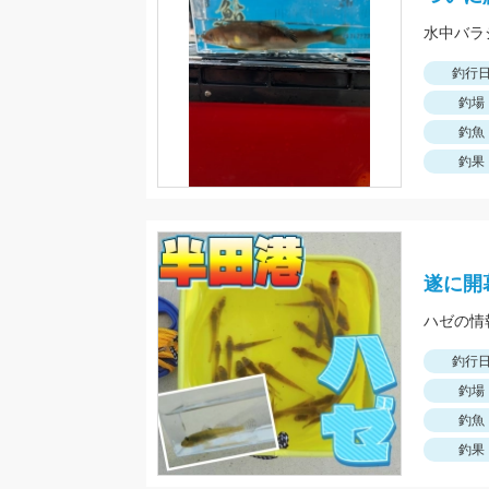
水中バラ
釣行
釣場
釣魚
釣果
遂に開
ハゼの情
釣行
釣場
釣魚
釣果