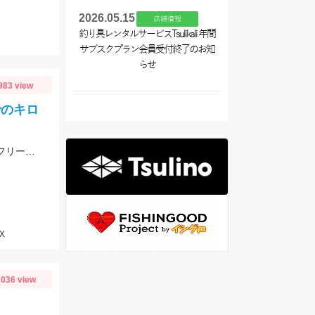
2026.05.15
店舗情報
釣り具レンタルサービスTsulikali 年間
サブスクプラン会員受付終了のお知
らせ
983 view
でのキロ
ヒットルアーは塩入ベティ1.８ｇネコリグ、フリーリグはスタッガークロー５ｇフリーリグでした♪濃い色のワームがＧＯＯＤ★
X
036 view