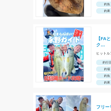
釣魚
釣果
【FA
ク…
釣行
釣場
釣魚
釣果
フリー