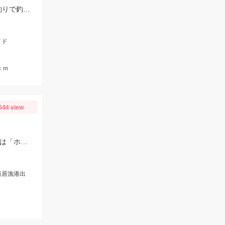
スタッガークロー４インチの、5ｇフリーリグで４匹ＧＥＴ！ウィードの絡みの釣りで釣れてます！
イド
ｃｍ
644 view
スタッフ佐野釣行♪ 超高級魚 シロアマダイ 最高です！オモリは100号。エサは「ホタルイカ」で連発でした♪
新居漁港出