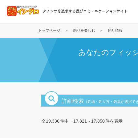
メ
イ
タノシサを追求する遊びコミュニケーションサイト
ン
コ
ン
トップページ
釣りを楽しむ
釣り情報
テ
ン
あなたのフィッ
ツ
に
移
動
詳細検索
（釣場・釣り方・釣魚が選択で
全
19,336
件中
17,821～17,850
件を表示