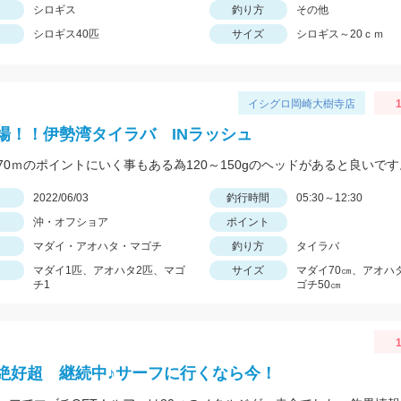
シロギス
釣り方
その他
シロギス40匹
サイズ
シロギス～20ｃｍ
イシグロ岡崎大樹寺店
1
場！！伊勢湾タイラバ INラッシュ
70ｍのポイントにいく事もある為120～150gのヘッドがあると良いです
日
2022/06/03
釣行時間
05:30～12:30
沖・オフショア
ポイント
マダイ・アオハタ・マゴチ
釣り方
タイラバ
マダイ1匹、アオハタ2匹、マゴ
サイズ
マダイ70㎝、アオハ
チ1
ゴチ50㎝
1
絶好超 継続中♪サーフに行くなら今！