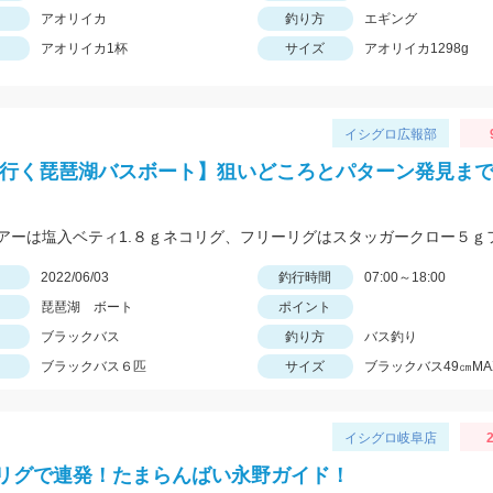
アオリイカ
釣り方
エギング
アオリイカ1杯
サイズ
アオリイカ1298g
イシグロ広報部
と行く琵琶湖バスボート】狙いどころとパターン発見ま
日
2022/06/03
釣行時間
07:00～18:00
琵琶湖 ボート
ポイント
ブラックバス
釣り方
バス釣り
ブラックバス６匹
サイズ
ブラックバス49㎝MA
イシグロ岐阜店
2
リグで連発！たまらんばい永野ガイド！