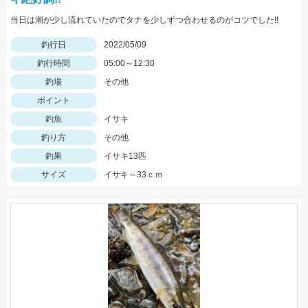
当日は潮が少し流れていたのでタナを少しずつ合わせるのがコツでした!!
釣行日
2022/05/09
釣行時間
05:00～12:30
釣場
その他
ポイント
釣魚
イサキ
釣り方
その他
釣果
イサキ13匹
サイズ
イサキ～33ｃｍ