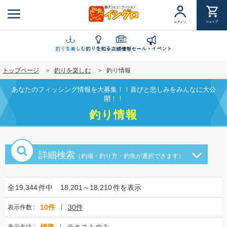
メ
イ
ショップ
ログイン
ン
コ
ン
釣りを楽しむ
釣りを知る
店舗情報
セール・イベント
テ
トップページ
釣りを楽しむ
釣り情報
ン
ツ
あなたのフィッシング情報を大募集！！喜びと悲しみをみんなに大公
に
開！！
移
釣り情報
動
詳細検索
（釣場・釣り方・釣魚が選択できます）
全
19,344
件中
18,201～18,210
件を表示
10件
30件
表示件数