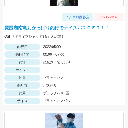
イシグロ西春店
1536 view
琵琶湖南湖おかっぱり釣行でナイスバスＧＥＴ！！
OSP「ドライブシャッド3.5」大活躍！！
釣行日
2022/05/09
釣行時間
00:00～07:00
釣場
琵琶湖 陸っぱり
ポイント
釣魚
ブラックバス
釣り方
バス釣り
釣果
ブラックバス1匹
サイズ
ブラックバス40㎝