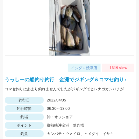
イシグロ焼津店
1619 view
うっしーの船釣り釣行 金洲でジギング＆コマセ釣り♪
コマセ釣りはあまり釣れませんでしたがジギングでヒレナガカンパチが連発しました！
釣行日
2022/04/05
釣行時間
06:30～13:00
釣場
沖・オフショア
ポイント
御前崎沖金洲 華丸様
釣魚
カンパチ・ウメイロ、ヒメダイ、イサキ