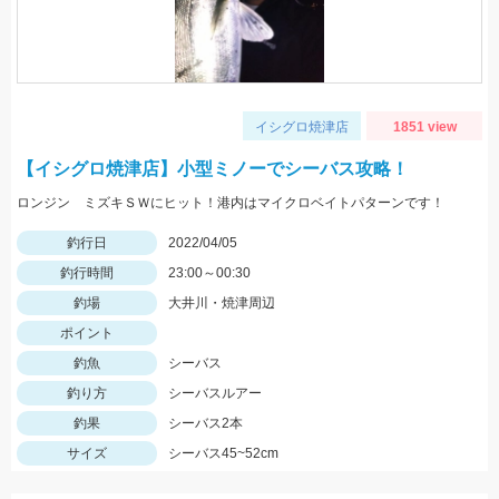
イシグロ焼津店
1851 view
【イシグロ焼津店】小型ミノーでシーバス攻略！
ロンジン ミズキＳＷにヒット！港内はマイクロベイトパターンです！
釣行日
2022/04/05
釣行時間
23:00～00:30
釣場
大井川・焼津周辺
ポイント
釣魚
シーバス
釣り方
シーバスルアー
釣果
シーバス2本
サイズ
シーバス45~52cm