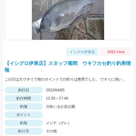
イシグロ伊東店
1062 view
【イシグロ伊東店】スタッフ菊間 ウキフカセ釣り釣果情
報
この日は大ウネリで他のポイントでの釣りは無理でした。 ウネリに強いこのポイントでも波は大きかったですが、 沖目のポイントでアタリが良く出ました！
釣行日
2022/04/05
釣行時間
12:30～17:40
釣場
川奈いるか浜公園
ポイント
釣魚
メジナ（グレ）
釣り方
その他