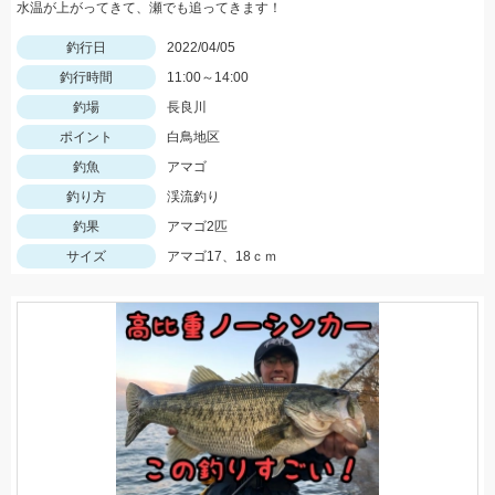
水温が上がってきて、瀬でも追ってきます！
釣行日
2022/04/05
釣行時間
11:00～14:00
釣場
長良川
ポイント
白鳥地区
釣魚
アマゴ
釣り方
渓流釣り
釣果
アマゴ2匹
サイズ
アマゴ17、18ｃｍ