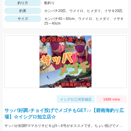
釣り方
船釣り
釣果
カンパチ20匹、ウメイロ、ヒメダイ、イサキ20匹
サイズ
カンパチ40～60cm、ウメイロ、ヒメダイ、イサキ
25～40cm
イシグロ三河安城店
1888 view
サッパ好調♪チョイ投げでメゴチもGET♪♪【碧南海釣り広
場】☆イシグロ知立店☆
サッパが好調!!ママカリサビキは5～6号がオススメです。ちょい投げでメゴチも釣れましたよ♪