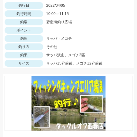
釣行日
2022/04/05
釣行時間
10:00～11:15
釣場
碧南海釣り広場
ポイント
釣魚
サッパ・メゴチ
釣り方
その他
釣果
サッパ沢山、メゴチ2匹
サイズ
サッパ15㌢前後、メゴチ12㌢前後