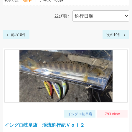
標準
テキストのみ
表示方法
並び順
前の10件
次の10件
イシグロ岐阜店
793 view
イシグロ岐阜店 渓流釣行紀Ｖｏｌ２