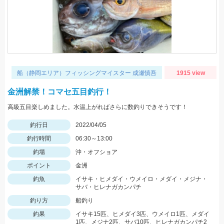
船（静岡エリア）フィッシングマイスター 成瀬慎吾
1915 view
金洲解禁！コマセ五目釣行！
高級五目楽しめました。水温上がればさらに数釣りできそうです！
釣行日
2022/04/05
釣行時間
06:30～13:00
釣場
沖・オフショア
ポイント
金洲
釣魚
イサキ・ヒメダイ・ウメイロ・メダイ・メジナ・
サバ・ヒレナガカンパチ
釣り方
船釣り
釣果
イサキ15匹、ヒメダイ3匹、ウメイロ1匹、メダイ
1匹、メジナ2匹、サバ10匹、ヒレナガカンパチ2