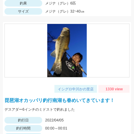
釣果
メジナ（グレ）6匹
サイズ
メジナ（グレ）32~40㎝
イシグロ中川かの里店
1330 view
琵琶湖オカッパリ釣行南湖も春めいてきています！
デスアダー6インチのミドストで釣れました
釣行日
2022/04/05
釣行時間
00:00～00:01