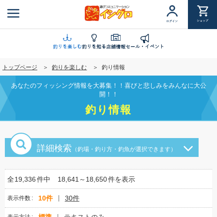
メ
イ
ショップ
ログイン
ン
コ
ン
釣りを楽しむ
釣りを知る
店舗情報
セール・イベント
テ
トップページ
釣りを楽しむ
釣り情報
ン
ツ
あなたのフィッシング情報を大募集！！喜びと悲しみをみんなに大公
に
開！！
移
釣り情報
動
詳細検索
（釣場・釣り方・釣魚が選択できます）
全
19,336
件中
18,641～18,650
件を表示
10件
30件
表示件数