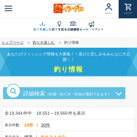
メ
イ
ショップ
ログイン
ン
コ
ン
釣りを楽しむ
釣りを知る
店舗情報
セール・イベント
テ
トップページ
釣りを楽しむ
釣り情報
ン
ツ
あなたのフィッシング情報を大募集！！喜びと悲しみをみんなに大公
に
開！！
移
釣り情報
動
詳細検索
（釣場・釣り方・釣魚が選択できます）
全
19,344
件中
18,551～18,560
件を表示
10件
30件
表示件数