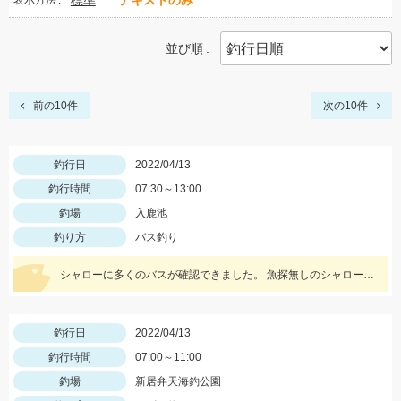
標準
テキストのみ
表示方法
並び順
前の10件
次の10件
釣行日
2022/04/13
釣行時間
07:30～13:00
釣場
入鹿池
釣り方
バス釣り
シャローに多くのバスが確認できました。 魚探無しのシャローで勝負が出来る時期ですので是非一度入鹿池にチャレンジしてみて下さい!!
釣行日
2022/04/13
釣行時間
07:00～11:00
釣場
新居弁天海釣公園