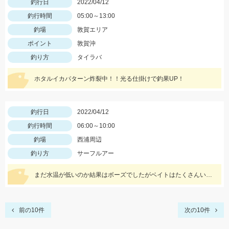
釣行日
2022/04/12
釣行時間
05:00～13:00
釣場
敦賀エリア
ポイント
敦賀沖
釣り方
タイラバ
ホタルイカパターン炸裂中！！光る仕掛けで釣果UP！
釣行日
2022/04/12
釣行時間
06:00～10:00
釣場
西浦周辺
釣り方
サーフルアー
まだ水温が低いのか結果はボーズでしたがベイトはたくさんいたので今後に期待！
前の10件
次の10件