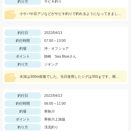
釣り方
サビキ釣り
小サバや豆アジなどがサビキ釣りで釣れるようになってきましたよ♪仕掛けは、２～３号のサビキ仕掛がおすすめ！
釣行日
2022/04/13
釣行時間
07:00～13:00
釣場
沖・オフショア
ポイント
師崎 Sea Blueさん
釣り方
ジギング
水深は300m前後でした。当日使用したジグは350ｇです。潮の速さによって使用する重さが変わるのでジグは多めに持って行ったほうが良いですよ！
釣行日
2022/04/13
釣行時間
06:00～11:00
釣場
寒狭川
ポイント
寒狭川上漁協
釣り方
渓流釣り