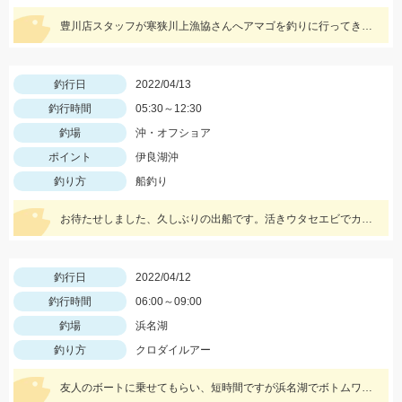
豊川店スタッフが寒狭川上漁協さんへアマゴを釣りに行ってきました。タイミング良く釣れ３０匹の釣果でした！
釣行日
2022/04/13
釣行時間
05:30～12:30
釣場
沖・オフショア
ポイント
伊良湖沖
釣り方
船釣り
お待たせしました、久しぶりの出船です。活きウタセエビでカサゴ中心でしたが当たり頻ぱんで楽しめましたよ。
釣行日
2022/04/12
釣行時間
06:00～09:00
釣場
浜名湖
釣り方
クロダイルアー
友人のボートに乗せてもらい、短時間ですが浜名湖でボトムワインドをしてきました。互いに1匹ずつキャッチできました。浜名湖のボートゲームもそろそろ開幕ですね。 ルアー ZZhead 3/8oz+マナティー75 ハゼカラー