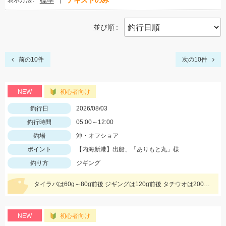
標準
テキストのみ
表示方法
並び順
前の10件
次の10件
NEW
初心者向け
釣行日
2026/08/03
釣行時間
05:00～12:00
釣場
沖・オフショア
ポイント
【内海新港】出船、「ありもと丸」様
釣り方
ジギング
タイラバは60g～80g前後 ジギングは120g前後 タチウオは200gを使用しました
NEW
初心者向け