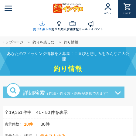
メ
イ
ショップ
ログイン
ン
コ
ン
釣りを楽しむ
釣りを知る
店舗情報
セール・イベント
テ
トップページ
釣りを楽しむ
釣り情報
ン
ツ
あなたのフィッシング情報を大募集！！喜びと悲しみをみんなに大公
に
開！！
移
釣り情報
動
詳細検索
（釣場・釣り方・釣魚が選択できます）
全
19,351
件中
41～50
件を表示
10件
30件
表示件数