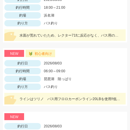
釣行時間
18:00～21:00
釣場
浜名湖
釣り方
バス釣り
水面が荒れていたため、レクター71fに反応がなく、バス用のレアリススピンベイでレンジを少し入れてスローに巻いてくると当たり多数。サイズは選べないですが今回の様なサイズも釣れます。
NEW
初心者向け
釣行日
2026/08/03
釣行時間
06:00～09:00
釣場
琵琶湖 陸っぱり
釣り方
バス釣り
ラインはツリノ バス用フロロカーボンライン20LBを使用!!低伸度、高強度でカバーの釣りはこれで決まり♪
NEW
釣行日
2026/08/03