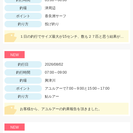
釣行時間
03:00～08:00
釣場
津周辺
ポイント
香良洲サーフ
釣り方
投げ釣り
１日の釣行でサイズ最大が15センチ、数も２７匹と思う結果が出ず 翌２日に同じ時間、同じ場所でリベンジ。 いつもはエサは石ゴカイだけど今日はゴールドイソメを使ってみました。 夜暗い時間は石ゴカイよりも当たりも多く釣れる数も多かったですね。 7時の潮止まり頃に大きな当たりで蟹かな？と思いきや何と２２センチと、21センチのダブルでした。 今期のサイズ更新をしました。 その後、ワタリガニも釣れてリベンジ成功でした。 皆さん、記念写真は釣ったその場で撮影しましょうね。 家に帰ってからでは1センチほど縮んでしまいますからね。笑
NEW
釣行日
2026/08/02
釣行時間
07:00～09:00
釣場
興津川
ポイント
アユルアーで7:00～9:00と15:00～17:00
釣り方
鮎ルアー
お客様から、アユルアーの釣果報告を頂きました。
NEW