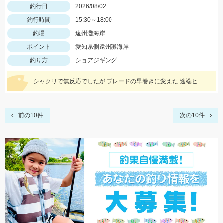
釣行日
2026/08/02
釣行時間
15:30～18:00
釣場
遠州灘海岸
ポイント
愛知県側遠州灘海岸
釣り方
ショアジギング
シャクリで無反応でしたが ブレードの早巻きに変えた 途端ヒットしましたよ！
前の10件
次の10件