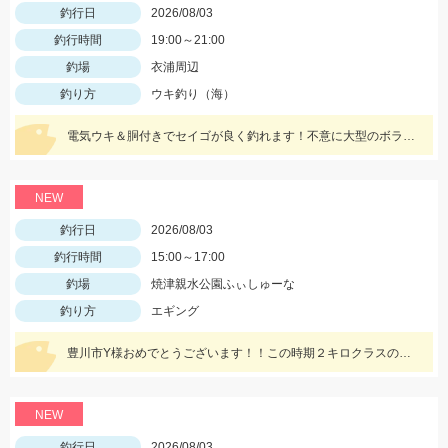
釣行日
2026/08/03
釣行時間
19:00～21:00
釣場
衣浦周辺
釣り方
ウキ釣り（海）
電気ウキ＆胴付きでセイゴが良く釣れます！不意に大型のボラが釣れることもあるので、ネットがあると安心です。
NEW
釣行日
2026/08/03
釣行時間
15:00～17:00
釣場
焼津親水公園ふぃしゅーな
釣り方
エギング
豊川市Y様おめでとうございます！！この時期２キロクラスのビックなアオリイカを見事に仕留められました！！ 釣れているのが500ｇクラスの情報だったので、ヒットした瞬間はエイかと思ったそうです。
NEW
釣行日
2026/08/03