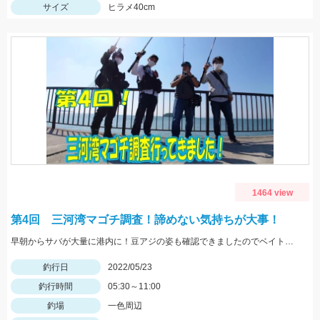
サイズ
ヒラメ40cm
1464 view
第4回 三河湾マゴチ調査！諦めない気持ちが大事！
早朝からサバが大量に港内に！豆アジの姿も確認できましたのでベイトは大量ですね！
釣行日
2022/05/23
釣行時間
05:30～11:00
釣場
一色周辺