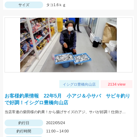
サイズ
タコ1.6ｋｇ
イシグロ豊橋向山店
2134 view
お客様釣果情報 22年5月 小アジ＆小サバ サビキ釣り
で好調！イシグロ豊橋向山店
当店常連の柴田様の釣果！から揚げサイズのアジ、サバが好調！仕掛けはママカリサビキ3～5号でOK！
釣行日
2022/05/24
釣行時間
11:00～14:00