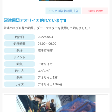
イシグロ駿東柿田川店
1059 view
沼津周辺アオリイカ釣れています‼
常連のスグロ様の釣果。ダートマスターを使用して釣りました！
釣行日
2022/05/24
釣行時間
04:00～06:00
釣場
沼津市海岸
ポイント
釣魚
アオリイカ
釣り方
エギング
釣果
アオリイカ1杯
サイズ
アオリイカ1.34kg