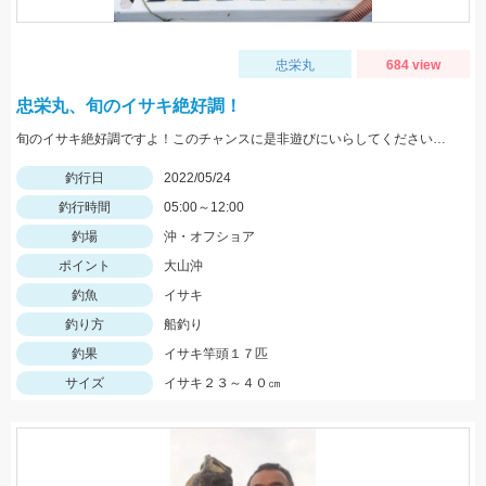
忠栄丸
684 view
忠栄丸、旬のイサキ絶好調！
旬のイサキ絶好調ですよ！このチャンスに是非遊びにいらしてくださいね。
釣行日
2022/05/24
釣行時間
05:00～12:00
釣場
沖・オフショア
ポイント
大山沖
釣魚
イサキ
釣り方
船釣り
釣果
イサキ竿頭１７匹
サイズ
イサキ２３～４０㎝