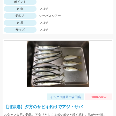
ポイント
釣魚
マゴチ
釣り方
シーバスルアー
釣果
マゴチ-
サイズ
マゴチ-
イシグロ静岡中吉田店
1004 view
【用宗港】夕方のサビキ釣りでアジ・サバ
スタッフ大戸の釣果。アタリとしてはポツポツと続く感じ。泳がせ仕掛で青物も狙えるかも。