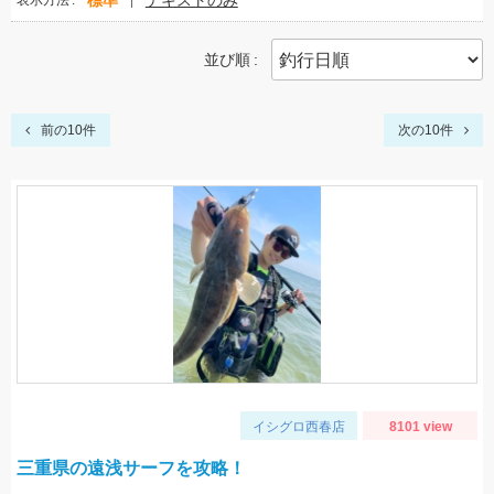
標準
テキストのみ
表示方法
並び順
前の10件
次の10件
イシグロ西春店
8101 view
三重県の遠浅サーフを攻略！