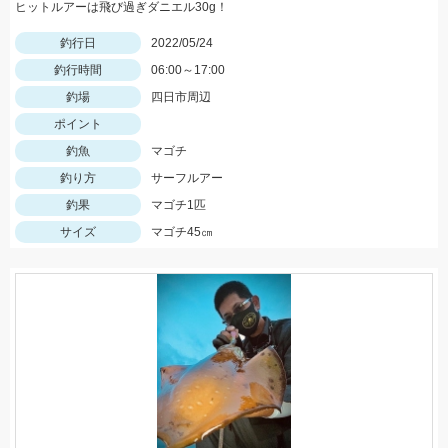
ヒットルアーは飛び過ぎダニエル30g！
釣行日
2022/05/24
釣行時間
06:00～17:00
釣場
四日市周辺
ポイント
釣魚
マゴチ
釣り方
サーフルアー
釣果
マゴチ1匹
サイズ
マゴチ45㎝