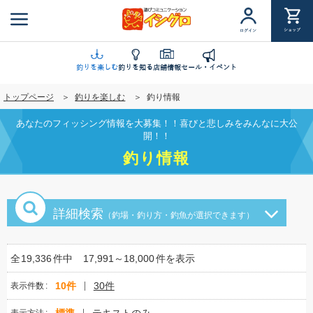
メ
イ
ショップ
ログイン
ン
コ
ン
釣りを楽しむ
釣りを知る
店舗情報
セール・イベント
テ
トップページ
釣りを楽しむ
釣り情報
ン
ツ
あなたのフィッシング情報を大募集！！喜びと悲しみをみんなに大公
に
開！！
移
釣り情報
動
詳細検索
（釣場・釣り方・釣魚が選択できます）
全
19,336
件中
17,991～18,000
件を表示
10件
30件
表示件数