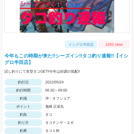
イシグロ半田店
2201 view
今年もこの時期が来た!!シーズイン!!タコ釣り速報!!【イシ
グロ半田店】
試し釣りにて良型タコGET!!今年は好調の気配!!
釣行日
2022/05/24
釣行時間
06:30～09:00
釣場
沖・オフショア
ポイント
鬼崎 正栄丸
釣魚
タコ
釣り方
タコテンヤ・エギ
釣果
タコ１杯