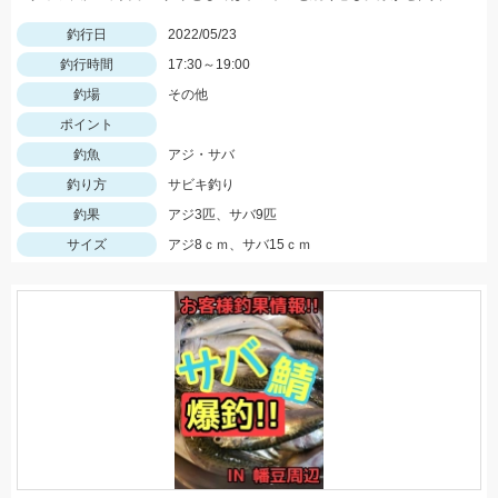
釣行日
2022/05/23
釣行時間
17:30～19:00
釣場
その他
ポイント
釣魚
アジ・サバ
釣り方
サビキ釣り
釣果
アジ3匹、サバ9匹
サイズ
アジ8ｃｍ、サバ15ｃｍ