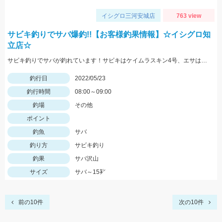
イシグロ三河安城店
763 view
サビキ釣りでサバ爆釣!!【お客様釣果情報】☆イシグロ知
立店☆
サビキ釣りでサバが釣れています！サビキはケイムラスキン4号、エサは冷凍アミエビを使用しました。
釣行日
2022/05/23
釣行時間
08:00～09:00
釣場
その他
ポイント
釣魚
サバ
釣り方
サビキ釣り
釣果
サバ沢山
サイズ
サバ～15㌢
前の10件
次の10件