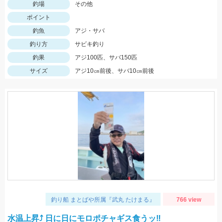
釣場
その他
ポイント
釣魚
アジ・サバ
釣り方
サビキ釣り
釣果
アジ100匹、サバ150匹
サイズ
アジ10㎝前後、サバ10㎝前後
釣り船 まとばや所属『武丸 たけまる』
766 view
水温上昇⤴︎ 日に日にモロポチャギス食うッ‼︎