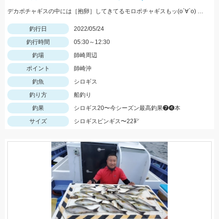
デカポチャギスの中には［抱卵］してきてるモロポチャギスもッ(о´∀`о) 期間限定ですので お早めにッ(ﾟ∀ﾟ)b
釣行日
2022/05/24
釣行時間
05:30～12:30
釣場
師崎周辺
ポイント
師崎沖
釣魚
シロギス
釣り方
船釣り
釣果
シロギス20〜今シーズン最高釣果❼❹本
サイズ
シロギスピンギス〜22㌢